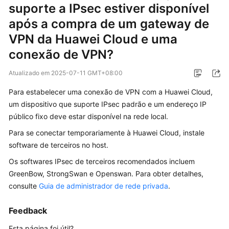
suporte a IPsec estiver disponível
Guia
após a compra de um gateway de
de
usuário
VPN da Huawei Cloud e uma
conexão de VPN?
Perguntas
frequentes
Atualizado em
2025-07-11 GMT+08:00
Para estabelecer uma conexão de VPN com a Huawei Cloud,
Perguntas
um dispositivo que suporte IPsec padrão e um endereço IP
populares
público fixo deve estar disponível na rede local.
Consultoria
Para se conectar temporariamente à Huawei Cloud, instale
geral
software de terceiros no host.
Os softwares IPsec de terceiros recomendados incluem
Rede
GreenBow, StrongSwan e Openswan. Para obter detalhes,
e
consulte
cenários
Guia de administrador de rede privada
.
de
aplicação
Feedback
Esta página foi útil?