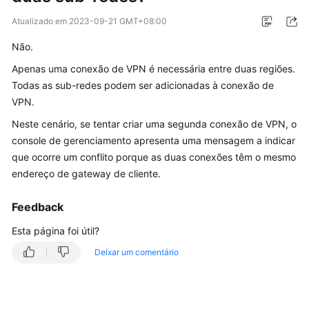
Guia
Atualizado em
2023-09-21 GMT+08:00
de
Não.
usuário
Apenas uma conexão de VPN é necessária entre duas regiões.
Perguntas
Todas as sub-redes podem ser adicionadas à conexão de
frequentes
VPN.
Neste cenário, se tentar criar uma segunda conexão de VPN, o
Perguntas
console de gerenciamento apresenta uma mensagem a indicar
populares
que ocorre um conflito porque as duas conexões têm o mesmo
endereço de gateway de cliente.
Consultoria
geral
Feedback
Rede
Esta página foi útil?
e
cenários
Deixar um comentário
de
aplicação