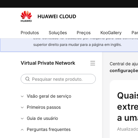
Produtos
Soluções
Preços
KooGallery
Par
Este conteúdo foi traduzido por máquina para sua conveniê
superior direito para mudar para a página em inglês.
Virtual Private Network
Central de aj
configuraçõe
Quai
Visão geral de serviço
extr
Primeiros passos
a um
Guia de usuário
Atualizad
Perguntas frequentes