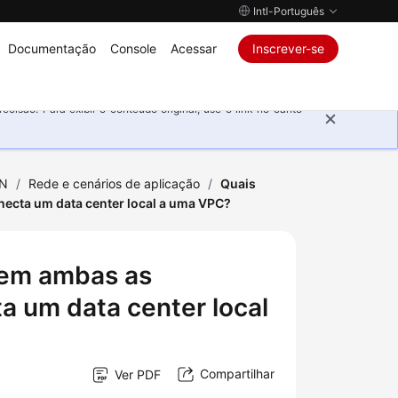
Intl-Português
Documentação
Console
Acessar
Inscrever-se
isão. Para exibir o conteúdo original, use o link no canto
PN
/
Rede e cenários de aplicação
/
Quais
ecta um data center local a uma VPC?
 em ambas as
 um data center local
Compartilhar
Ver PDF