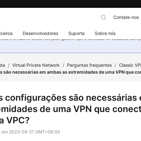
Contate-nos
ceiros
Desenvolvedores
Suporte
Sobre nós
ncia e a Huawei Cloud não pode garantir que o conteúdo foi traduzido com prec
uda
/
Virtual Private Network
/
Perguntas frequentes
/
Classic V
s são necessárias em ambas as extremidades de uma VPN que con
s configurações são necessárias
emidades de uma VPN que conecta
a VPC?
o em
2023-09-21 GMT+08:00