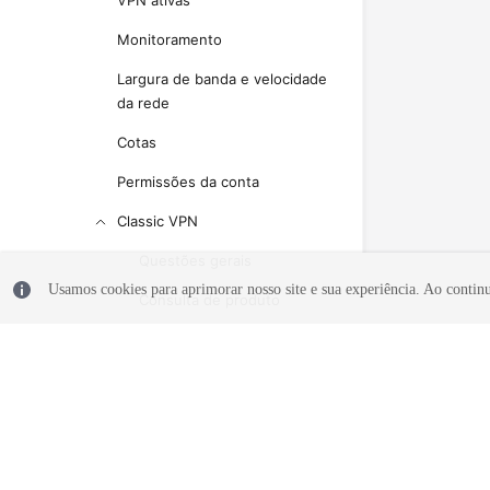
VPN ativas
Monitoramento
Largura de banda e velocidade
da rede
Cotas
Permissões da conta
Classic VPN
Questões gerais
Usamos cookies para aprimorar nosso site e sua experiência. Ao continua
Consulta de produto
Rede e cenários de
aplicação
Cobrança e pagamentos
Operações relacionadas no
© 2026, Huawei Cloud Computing Technologies Co., Ltd. E/ou suas af
console
reservados.