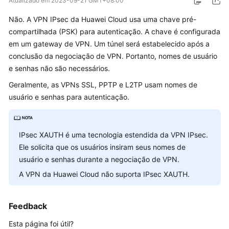
Atualizado em
2023-09-21 GMT+08:00
Guia
Não. A VPN IPsec da Huawei Cloud usa uma chave pré-
de
compartilhada (PSK) para autenticação. A chave é configurada
usuário
em um gateway de VPN. Um túnel será estabelecido após a
conclusão da negociação de VPN. Portanto, nomes de usuário
Perguntas
e senhas não são necessários.
frequentes
Geralmente, as VPNs SSL, PPTP e L2TP usam nomes de
Perguntas
usuário e senhas para autenticação.
populares
Consultoria
IPsec XAUTH é uma tecnologia estendida da VPN IPsec.
geral
Ele solicita que os usuários insiram seus nomes de
usuário e senhas durante a negociação de VPN.
Rede
A VPN da Huawei Cloud não suporta IPsec XAUTH.
e
cenários
de
Feedback
aplicação
Esta página foi útil?