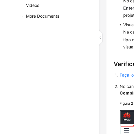
No ca
Videos
Enter
proje
More Documents
Visua
Na ca
tipo 
visua
Verifi
Faça l
No can
Compl
Figura 