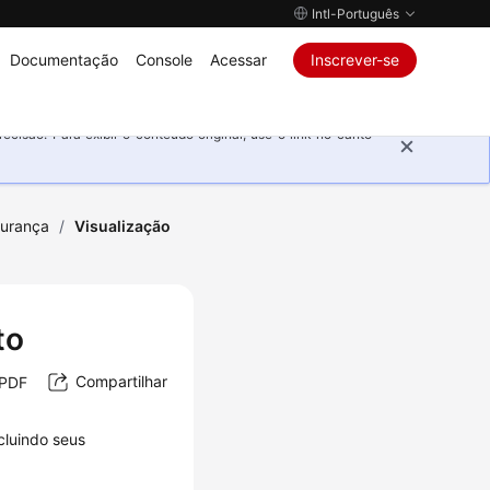
Intl-Português
Documentação
Console
Acessar
Inscrever-se
isão. Para exibir o conteúdo original, use o link no canto
urança
/
Visualização
to
Compartilhar
 PDF
cluindo seus