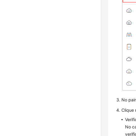
No pai
Clique
Verif
No ca
verif