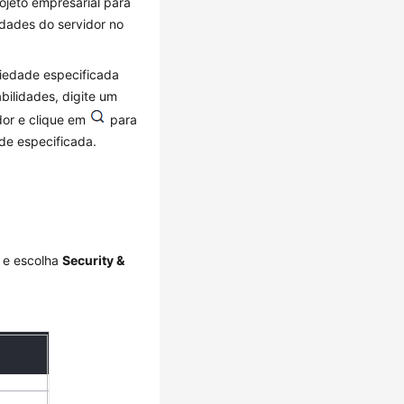
rojeto empresarial para
idades do servidor no
riedade especificada
bilidades, digite um
dor e clique em
para
ade especificada.
e escolha
Security &