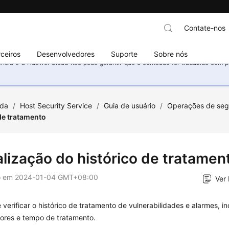
Contate-nos
ceiros
Desenvolvedores
Suporte
Sobre nós
ncia e a Huawei Cloud não pode garantir que o conteúdo foi traduzido com prec
uda
/
Host Security Service
/
Guia de usuário
/
Operações de seg
de tratamento
alização do histórico de tratamen
o em
2024-01-04 GMT+08:00
Ver
verificar o histórico de tratamento de vulnerabilidades e alarmes, in
ores e tempo de tratamento.