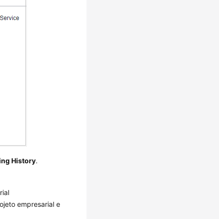
ing History
.
ial
ojeto empresarial e