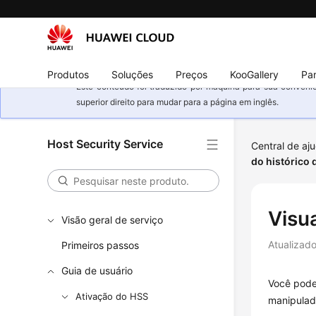
Produtos
Soluções
Preços
KooGallery
Par
Este conteúdo foi traduzido por máquina para sua conveniê
superior direito para mudar para a página em inglês.
Host Security Service
Central de aj
do histórico 
Visu
Visão geral de serviço
Atualizad
Primeiros passos
Guia de usuário
Você pode 
Ativação do HSS
manipulad