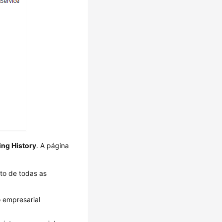
ing History
. A página
nto de todas as
o empresarial