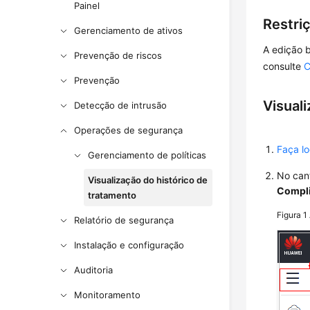
Painel
Restri
Gerenciamento de ativos
A edição b
Prevenção de riscos
consulte
C
Prevenção
Visual
Detecção de intrusão
Operações de segurança
Faça l
Gerenciamento de políticas
No can
Visualização do histórico de
Compl
tratamento
Figura 1
Relatório de segurança
Instalação e configuração
Auditoria
Monitoramento