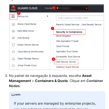
digitais
do
servidor
Impressões
digitais
de
containers
Gerenciamento
de
servidores
Gerenciamento
No painel de navegação à esquerda, escolha
Asset
de
Management
>
Containers & Quota
. Clique em
Container
containers
Nodes
.
Visualização
dos
If your servers are managed by enterprise projects,
clusters