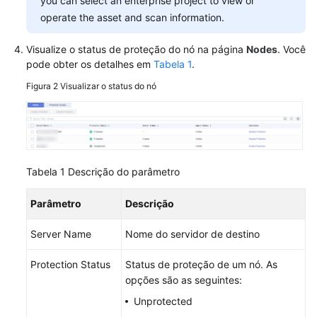
you can select an enterprise project to view or
e
operate the asset and scan information.
as
cotas
Visualize o status de proteção do nó na página
Nodes
. Você
de
pode obter os detalhes em
Tabela 1
.
proteção
Figura 2
Visualizar o status do nó
Ativação
da
proteção
de
segurança
Tabela 1
Descrição do parâmetro
de
containers
Parâmetro
Descrição
Desativação
Server Name
Nome do servidor de destino
da
proteção
Protection Status
Status de proteção de um nó. As
de
opções são as seguintes:
segurança
Unprotected
de