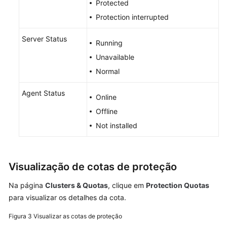
container
Protected
Protection interrupted
Imagens
do
Server Status
Running
container
Unavailable
Visualização
Normal
de
informações
Agent Status
Online
do
Offline
container
Not installed
Manuseio
de
containers
Visualização de cotas de proteção
de
risco
Na página
Clusters & Quotas
, clique em
Protection Quotas
para visualizar os detalhes da cota.
Gerenciamento
Figura 3
Visualizar as cotas de proteção
de