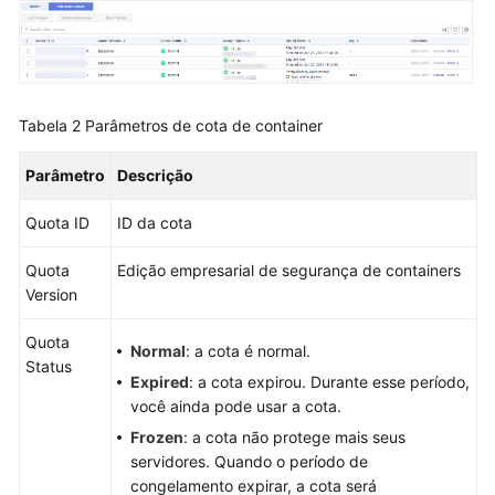
agentes
de
cluster
Gerenciamento
Tabela 2
Parâmetros de cota de container
de
cotas
de
Parâmetro
Descrição
proteção
Quota ID
ID da cota
Prevenção
Quota
Edição empresarial de segurança de containers
de
Version
riscos
Quota
Prevenção
Normal
: a cota é normal.
Status
Expired
: a cota expirou. Durante esse período,
Detecção
você ainda pode usar a cota.
de
Frozen
: a cota não protege mais seus
intrusão
servidores. Quando o período de
congelamento expirar, a cota será