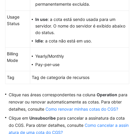
Operações
permanentemente excluída.
de
segurança
Usage
In use
: a cota está sendo usada para um
Status
servidor. O nome do servidor é exibido abaixo
Relatório
do status.
de
Idle
: a cota não está em uso.
segurança
Billing
Instalação
Yearly/Monthly
Mode
e
Pay-per-use
configuração
Tag
Tag de categoria de recursos
Auditoria
Clique nas áreas correspondentes na coluna
Operation
para
Monitoramento
renovar ou renovar automaticamente as cotas. Para obter
detalhes, consulte
Como renovar minhas cotas do CGS?
Gerenciamento
de
Clique em
Unsubscribe
para cancelar a assinatura da cota
permissões
do CGS. Para obter detalhes, consulte
Como cancelar a assin
atura de uma cota do CGS?