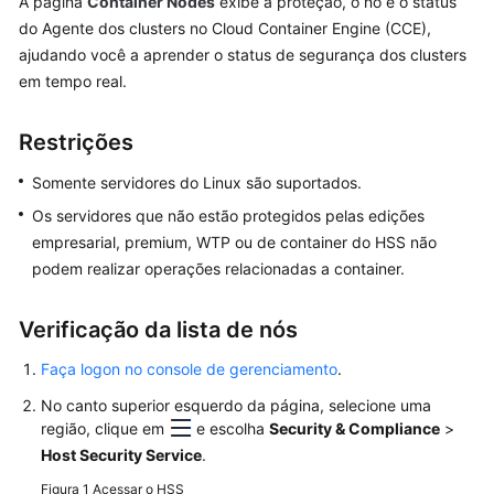
A página
Container Nodes
exibe a proteção, o nó e o status
Guia
do Agente dos clusters no Cloud Container Engine (CCE),
de
ajudando você a aprender o status de segurança dos clusters
usuário
em tempo real.
Ativação
Restrições
do
HSS
Somente servidores do Linux são suportados.
Os servidores que não estão protegidos pelas edições
Painel
empresarial, premium, WTP ou de container do HSS não
podem realizar operações relacionadas a container.
Gerenciamento
de
Verificação da lista de nós
ativos
Faça logon no console de gerenciamento
.
Gerenciamento
de
No canto superior esquerdo da página, selecione uma
ativos
região, clique em
e escolha
Security & Compliance
>
Host Security Service
.
Impressões
Figura 1
Acessar o HSS