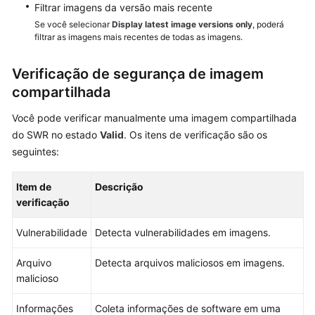
container
Filtrar imagens da versão mais recente
Se você selecionar
Display latest image versions only
, poderá
Imagens
filtrar as imagens mais recentes de todas as imagens.
do
container
Verificação de segurança de imagem
compartilhada
Imagens
locais
Você pode verificar manualmente uma imagem compartilhada
do SWR no estado
Valid
. Os itens de verificação são os
Gerenciamento
seguintes:
de
imagens
Item de
Descrição
privadas
verificação
do
SWR
Vulnerabilidade
Detecta vulnerabilidades em imagens.
Gerenciamento
Arquivo
Detecta arquivos maliciosos em imagens.
de
malicioso
imagens
compartilhadas
Informações
Coleta informações de software em uma