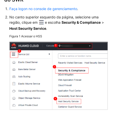
digitais
do
Faça logon no console de gerenciamento
.
servidor
No canto superior esquerdo da página, selecione uma
região, clique em
e escolha
Security & Compliance
>
Impressões
Host Security Service
.
digitais
de
Figura 1
Acessar o HSS
containers
Gerenciamento
de
servidores
Gerenciamento
de
containers
Visualização
dos
clusters