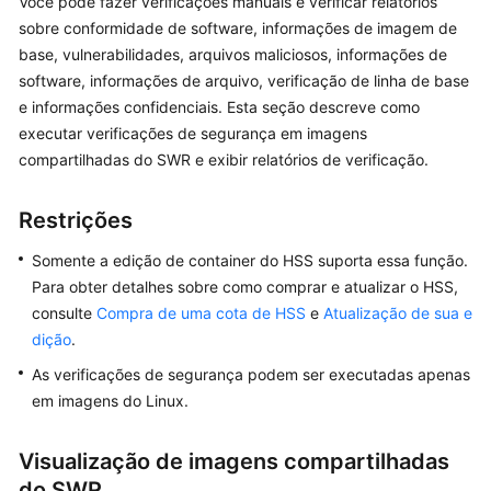
Você pode fazer verificações manuais e verificar relatórios
Guia
sobre conformidade de software, informações de imagem de
de
base, vulnerabilidades, arquivos maliciosos, informações de
usuário
software, informações de arquivo, verificação de linha de base
e informações confidenciais. Esta seção descreve como
Ativação
executar verificações de segurança em imagens
do
compartilhadas do SWR e exibir relatórios de verificação.
HSS
Restrições
Painel
Somente a edição de container do HSS suporta essa função.
Gerenciamento
Para obter detalhes sobre como comprar e atualizar o HSS,
de
consulte
Compra de uma cota de HSS
e
Atualização de sua e
ativos
dição
.
As verificações de segurança podem ser executadas apenas
Gerenciamento
de
em imagens do Linux.
ativos
Visualização de imagens compartilhadas
Impressões
do SWR