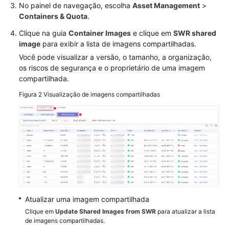
e
No painel de navegação, escolha
Asset Management
>
as
Containers & Quota
.
cotas
Clique na guia
Container Images
e clique em
SWR shared
de
image
para exibir a lista de imagens compartilhadas.
proteção
Você pode visualizar a versão, o tamanho, a organização,
os riscos de segurança e o proprietário de uma imagem
Ativação
compartilhada.
da
proteção
Figura 2
Visualização de imagens compartilhadas
de
segurança
de
containers
Desativação
da
proteção
de
Atualizar uma imagem compartilhada
segurança
Clique em
Update Shared Images from SWR
para atualizar a lista
de
de imagens compartilhadas.