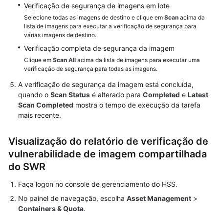
conteúdo
Verificação de segurança de imagens em lote
não
Selecione todas as imagens de destino e clique em
Scan
acima da
está
lista de imagens para executar a verificação de segurança para
disponível
várias imagens de destino.
no
Verificação completa de segurança da imagem
seu
Clique em
Scan All
acima da lista de imagens para executar uma
idioma
verificação de segurança para todas as imagens.
selecionado.
A verificação de segurança da imagem está concluída,
Consulte
quando o
Scan Status
é alterado para
Completed
e
Latest
a
Scan Completed
mostra o tempo de execução da tarefa
versão
mais recente.
em
inglês.
Visualização do relatório de verificação de
What's
vulnerabilidade de imagem compartilhada
New
do SWR
Technology
Faça logon no console de gerenciamento do HSS.
Poster
No painel de navegação, escolha
Asset Management
>
Containers & Quota
.
Billing