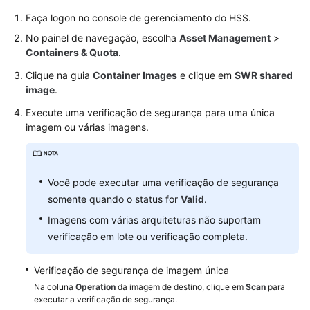
projetos
Faça logon no console de gerenciamento do HSS.
empresariais
No painel de navegação, escolha
Asset Management
>
História
Containers & Quota
.
de
Clique na guia
Container Images
e clique em
SWR shared
mudanças
image
.
Execute uma verificação de segurança para uma única
Referência
imagem ou várias imagens.
de
API
Perguntas
Você pode executar uma verificação de segurança
frequentes
somente quando o status for
Valid
.
Imagens com várias arquiteturas não suportam
Melhores
verificação em lote ou verificação completa.
práticas
No
Verificação de segurança de imagem única
momento,
Na coluna
Operation
da imagem de destino, clique em
Scan
para
o
executar a verificação de segurança.