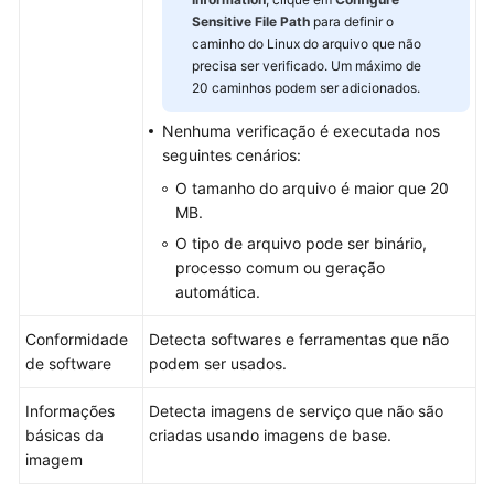
Sensitive File Path
para definir o
Relatório
caminho do Linux do arquivo que não
de
precisa ser verificado. Um máximo de
segurança
20 caminhos podem ser adicionados.
Instalação
Nenhuma verificação é executada nos
e
seguintes cenários:
configuração
O tamanho do arquivo é maior que 20
MB.
Auditoria
O tipo de arquivo pode ser binário,
processo comum ou geração
Monitoramento
automática.
Gerenciamento
Conformidade
Detecta softwares e ferramentas que não
de
de software
podem ser usados.
permissões
Informações
Detecta imagens de serviço que não são
(Opcional)
básicas da
criadas usando imagens de base.
Gerenciamento
imagem
de