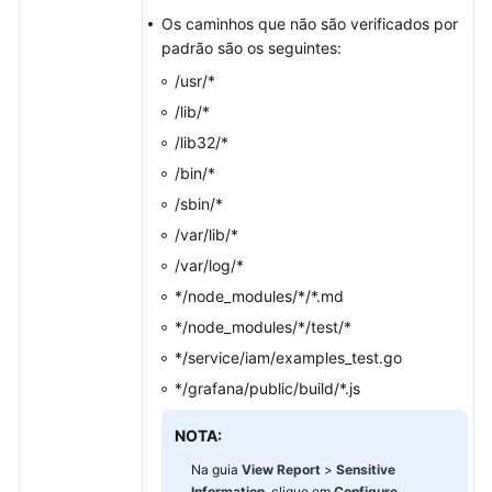
Os caminhos que não são verificados por
Gerenciamento
padrão são os seguintes:
de
cotas
/usr/*
de
/lib/*
proteção
/lib32/*
/bin/*
Prevenção
de
/sbin/*
riscos
/var/lib/*
/var/log/*
Prevenção
*/node_modules/*/*.md
Detecção
*/node_modules/*/test/*
de
*/service/iam/examples_test.go
intrusão
*/grafana/public/build/*.js
Operações
NOTA:
de
segurança
Na guia
View Report
>
Sensitive
Information
, clique em
Configure