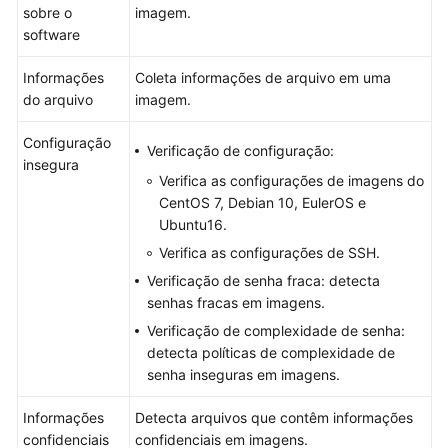
do
sobre o
imagem.
SWR
software
Visualização
Informações
Coleta informações de arquivo em uma
de
do arquivo
imagem.
informações
do
Configuração
Verificação de configuração:
container
insegura
Verifica as configurações de imagens do
CentOS 7, Debian 10, EulerOS e
Manuseio
Ubuntu16.
de
containers
Verifica as configurações de SSH.
de
Verificação de senha fraca: detecta
risco
senhas fracas em imagens.
Verificação de complexidade de senha:
Gerenciamento
detecta políticas de complexidade de
de
senha inseguras em imagens.
agentes
de
Informações
Detecta arquivos que contêm informações
cluster
confidenciais
confidenciais em imagens.