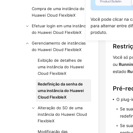
Compra de uma instância do
Cenári
Huawei Cloud FlexibleX
Você pode clicar na c
Se você n
para alternar entre di
Efetuar login em uma instância
expirou ou
produto.
do Huawei Cloud FlexibleX
Gerenciamento de instâncias
Restri
do Huawei Cloud FlexibleX
Você só po
Exibição de detalhes de
ou
Runni
uma instância do Huawei
estado
Ru
Cloud FlexibleX
Redefinição da senha de
Pré-re
uma instância do Huawei
Cloud FlexibleX
O plug-i
Alteração do SO de uma
Se sua
instância do Huawei Cloud
redefi
FlexibleX
Se sua
Modificação das
nenhum