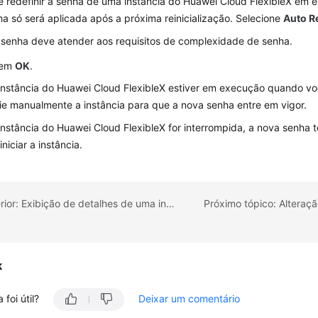
 redefinir a senha de uma instância do Huawei Cloud FlexibleX em 
a só será aplicada após a próxima reinicialização. Selecione
Auto R
 senha deve atender aos requisitos de complexidade de senha.
 em
OK
.
instância do Huawei Cloud FlexibleX estiver em execução quando voc
cie manualmente a instância para que a nova senha entre em vigor.
instância do Huawei Cloud FlexibleX for interrompida, a nova senha t
iniciar a instância.
Tópico anterior: Exibição de detalhes de uma instância do Huawei Cloud FlexibleX
k
 foi útil?
Deixar um comentário