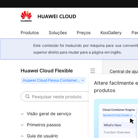
Produtos
Soluções
Preços
KooGallery
Par
Este conteúdo foi traduzido por máquina para sua conveniê
superior direito para mudar para a página em inglês.
Huawei Cloud Flexible
Central de aj
Gerenciamento
Altere facilmente e
Huawei Cloud
produtos
Rede
Visão geral de serviço
Huaw
Primeiros passos
Atualizad
Guia de usuário