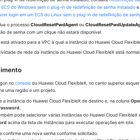
ECS do Windows sem o plug-in de redefinição de senha instalado
azer login em um ECS do Linux sem o plug-in de redefinição de senh
lua o processo
CloudResetPwdAgent
ou
CloudResetPwdUpdateA
ção de senha com um clique não estará disponível.
stá ativado para a VPC à qual a instância do Huawei Cloud Flexibl
ividade de rede da instância do Huawei Cloud FlexibleX está normal
dimento
ogon no
console
do Huawei Cloud FlexibleX, no canto superior esque
ne uma região e um projeto.
e a instância do Huawei Cloud FlexibleX de destino e, na coluna
Ope
Password
.
ambém pode selecionar várias instâncias do Huawei Cloud FlexibleX 
ord
acima da lista de instâncias para executar operações em lote.
e confirme uma nova senha conforme solicitado.