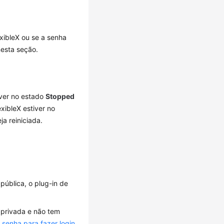
xibleX ou se a senha
nesta seção.
iver no estado
Stopped
xibleX estiver no
ja reiniciada.
pública, o plug-in de
 privada e não tem
 senha para fazer login