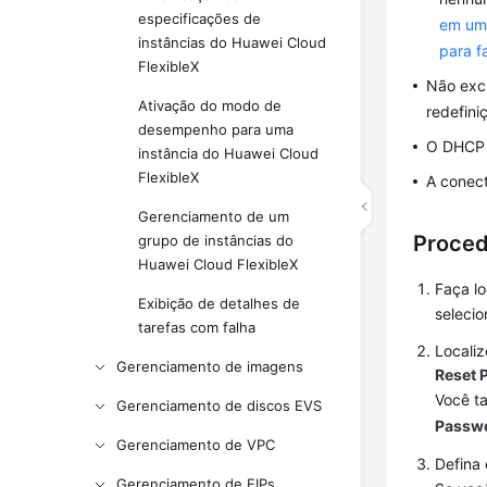
especificações de
em um 
instâncias do Huawei Cloud
para f
FlexibleX
Não exc
Ativação do modo de
redefini
desempenho para uma
O DHCP e
instância do Huawei Cloud
FlexibleX
A conect
Gerenciamento de um
Proce
grupo de instâncias do
Huawei Cloud FlexibleX
Faça l
Exibição de detalhes de
selecio
tarefas com falha
Localiz
Gerenciamento de imagens
Reset 
Você t
Gerenciamento de discos EVS
Passw
Gerenciamento de VPC
Defina 
Gerenciamento de EIPs