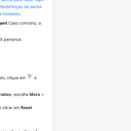
e
Redefinição da senha
a instalado
.
gent
Caso contrário, a
eX pertence.
.
rdo, clique em
e
ration
, escolha
More
>
e clicar em
Reset