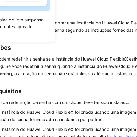
os
aixa de lista suspensa
ão definiu uma senha ao comprar uma instância do Huawei Cloud Fle
ferentes tipos de
 foi esquecida, redefina a senha seguindo as instruções fornecidas 
ções
derá redefinir a senha se a instância do Huawei Cloud FlexibleX est
ng
. Se você redefinir a senha quando a instância do Huawei Cloud Fle
nning
, a alteração da senha não será aplicada até que a instância se
quisitos
n de redefinição de senha com um clique deve ter sido instalado.
 instância do Huawei Cloud FlexibleX foi criada usando uma imagem 
nição de senha foi instalado na instância por padrão.
 instância do Huawei Cloud FlexibleX foi criada usando uma imagem
 plug-in de redefinição de senha instalado, consulte
Redefinição da