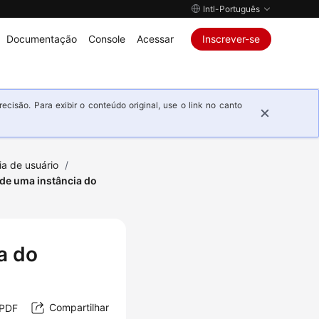
Intl-Português
Documentação
Console
Acessar
Inscrever-se
isão. Para exibir o conteúdo original, use o link no canto
ia de usuário
/
 de uma instância do
a do
Compartilhar
 PDF