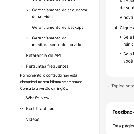
Se você
de senh
Gerenciamento da segurança
do servidor
A nova
Gerenciamento de backups
Clique
Se a 
Gerenciamento do
reini
monitoramento do servidor
Se a 
Referência de API
você 
Perguntas frequentes
No momento, o conteúdo não está
disponível no seu idioma selecionado.
Consulte a versão em inglês.
What's New
Best Practices
Feedbac
Videos
Esta página