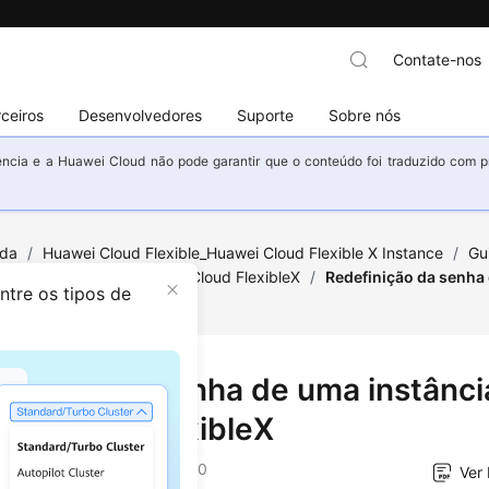
Contate-nos
ceiros
Desenvolvedores
Suporte
Sobre nós
ncia e a Huawei Cloud não pode garantir que o conteúdo foi traduzido com prec
uda
/
Huawei Cloud Flexible_Huawei Cloud Flexible X Instance
/
Gu
 de instâncias do Huawei Cloud FlexibleX
/
Redefinição da senha
ntre os tipos de
 FlexibleX
finição da senha de uma instânci
ei Cloud FlexibleX
o em
2025-10-10 GMT+08:00
Ver