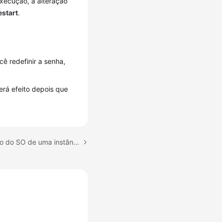
execução, a alteração
estart
.
ê redefinir a senha,
erá efeito depois que
Próximo tópico: Alteração do SO de uma instância do Huawei Cloud FlexibleX