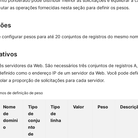
to ponderado pode distribuir melhor as solicitações e equilibrar a c
utar as operações fornecidas nesta seção para definir os pesos.
ções
 configurar pesos para até 20 conjuntos de registros do mesmo nome
ativos
ês servidores da Web. São necessários três conjuntos de registros A
definido como o endereço IP de um servidor da Web. Você pode defin
olar a proporção de solicitações para cada servidor.
nos de definição de peso
Nome
Tipo
Tipo
Valor
Peso
Descriç
de
de
de
domíni
conju
linha
o
nto
de