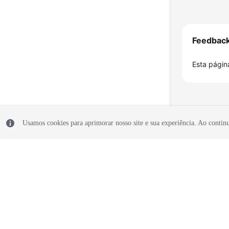
Feedbac
Esta página
Usamos cookies para aprimorar nosso site e sua experiência. Ao continua
© 2026, Huawei Cloud Computing Technologies Co., Ltd. E/ou suas af
reservados.