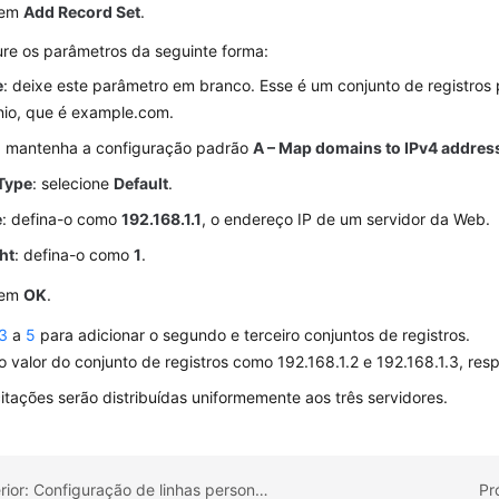
 em
Add Record Set
.
ure os parâmetros da seguinte forma:
e
: deixe este parâmetro em branco. Esse é um conjunto de registros
io, que é example.com.
: mantenha a configuração padrão
A – Map domains to IPv4 addres
 Type
: selecione
Default
.
e
: defina-o como
192.168.1.1
, o endereço IP de um servidor da Web.
ht
: defina-o como
1
.
 em
OK
.
3
a
5
para adicionar o segundo e terceiro conjuntos de registros.
o valor do conjunto de registros como 192.168.1.2 e 192.168.1.3, re
citações serão distribuídas uniformemente aos três servidores.
Tópico anterior: Configuração de linhas personalizadas
Pr