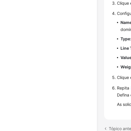
Clique
Config
Nam
domín
Type
Line
Valu
Weig
Clique
Repita
Defina 
As soli