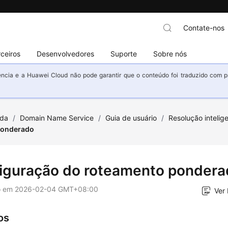
Contate-nos
ceiros
Desenvolvedores
Suporte
Sobre nós
ncia e a Huawei Cloud não pode garantir que o conteúdo foi traduzido com prec
uda
/
Domain Name Service
/
Guia de usuário
/
Resolução intelig
ponderado
iguração do roteamento pondera
o em
2026-02-04 GMT+08:00
Ver
os