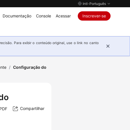
Intl-Português
Documentação
Console
Acessar
Inscrever-se
isão. Para exibir o conteúdo original, use o link no canto
ente
/
Configuração do
do
Compartilhar
 PDF