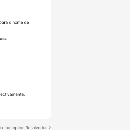
 para o nome de
ses
.
spectivamente.
óximo tópico: Resolvedor