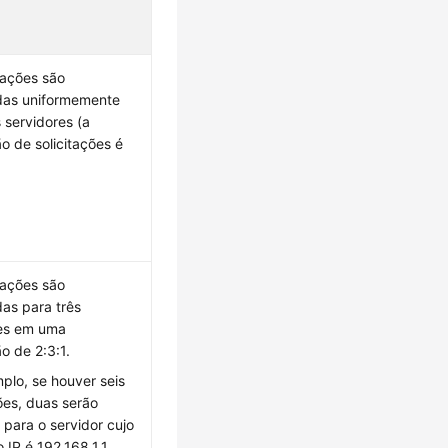
itações são
ídas uniformemente
s servidores (a
o de solicitações é
itações são
das para três
res em uma
o de 2:3:1.
plo, se houver seis
ções, duas serão
 para o servidor cujo
 IP é 192.168.1.1,