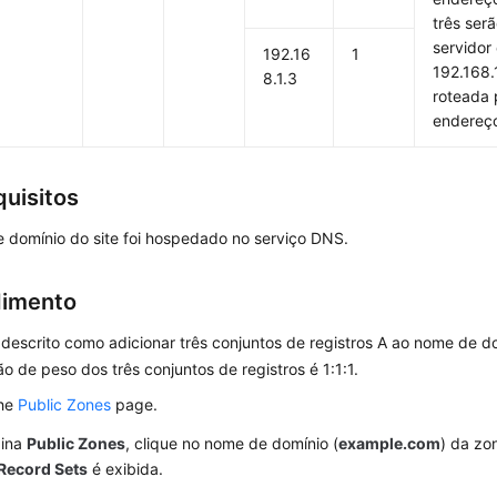
três ser
servidor
192.16
1
192.168.
8.1.3
roteada 
endereço
quisitos
 domínio do site foi hospedado no serviço DNS.
dimento
 descrito como adicionar três conjuntos de registros A ao nome de 
o de peso dos três conjuntos de registros é 1:1:1.
the
Public Zones
page.
gina
Public Zones
, clique no nome de domínio (
example.com
) da zo
Record Sets
é exibida.