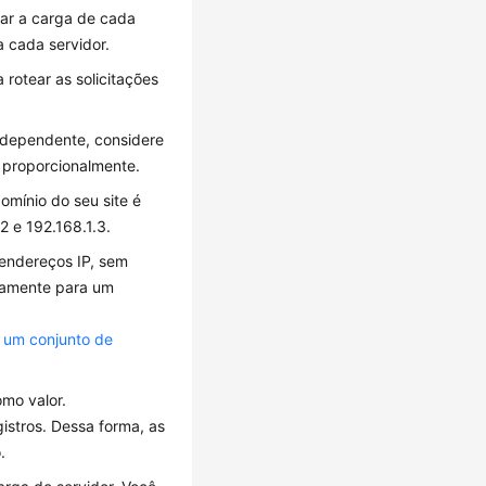
rar a carga de cada
a cada servidor.
rotear as solicitações
independente, considere
s proporcionalmente.
mínio do seu site é
2 e 192.168.1.3.
s endereços IP, sem
riamente para um
 um conjunto de
mo valor.
istros. Dessa forma, as
.