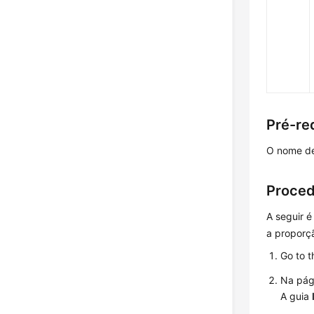
Pré-re
O nome de
Proce
A seguir é
a proporçã
Go to 
Na pá
A guia