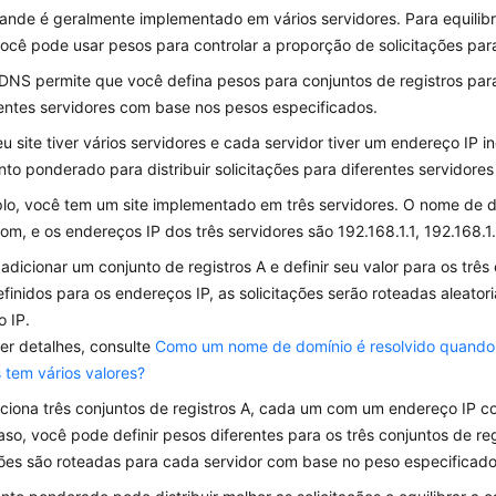
rande é geralmente implementado em vários servidores. Para equilib
você pode usar pesos para controlar a proporção de solicitações par
DNS permite que você defina pesos para conjuntos de registros para 
rentes servidores com base nos pesos especificados.
 site tiver vários servidores e cada servidor tiver um endereço IP 
to ponderado para distribuir solicitações para diferentes servidore
lo, você tem um site implementado em três servidores. O nome de do
m, e os endereços IP dos três servidores são 192.168.1.1, 192.168.1.
adicionar um conjunto de registros A e definir seu valor para os trê
finidos para os endereços IP, as solicitações serão roteadas aleato
 IP.
er detalhes, consulte
Como um nome de domínio é resolvido quando
s tem vários valores?
ciona três conjuntos de registros A, cada um com um endereço IP co
so, você pode definir pesos diferentes para os três conjuntos de reg
ções são roteadas para cada servidor com base no peso especificado