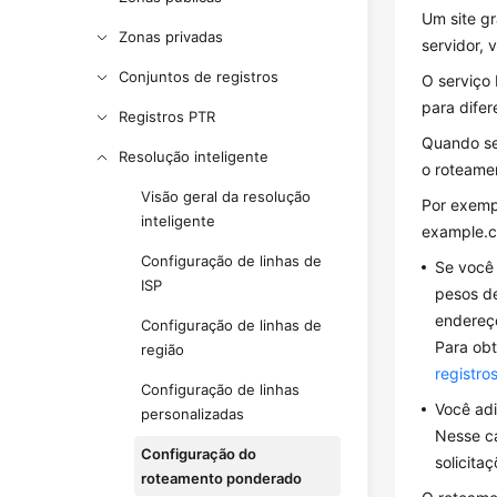
Um site g
Zonas privadas
servidor, 
Conjuntos de registros
O serviço 
para dife
Registros PTR
Quando seu
Resolução inteligente
o roteamen
Visão geral da resolução
Por exemp
inteligente
example.co
Configuração de linhas de
Se você 
ISP
pesos de
endereço
Configuração de linhas de
Para obt
região
registro
Configuração de linhas
Você adi
personalizadas
Nesse ca
Configuração do
solicita
roteamento ponderado