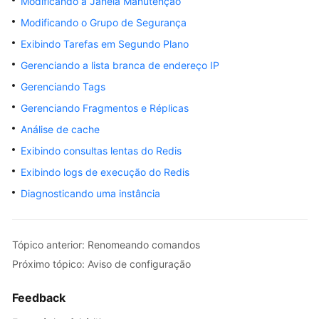
usuário
Modificando a Janela Manutenção
Modificando o Grupo de Segurança
Antes
Exibindo Tarefas em Segundo Plano
de
Gerenciando a lista branca de endereço IP
começar
Gerenciando Tags
Gerenciamento
Gerenciando Fragmentos e Réplicas
de
Análise de cache
permissões
Exibindo consultas lentas do Redis
Comprando
Exibindo logs de execução do Redis
uma
Diagnosticando uma instância
instância
de
DCS
Tópico anterior: Renomeando comandos
Acessando
Próximo tópico: Aviso de configuração
uma
instância
Feedback
do