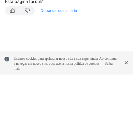
DCS
Esta página foi útil?
Redis
Deixar um comentário
Acessando
uma
Instância
do
Memcached
de
Usamos cookies para aprimorar nosso site e sua experiência. Ao continuar
DCS
a navegar em nosso site, você aceita nossa política de cookies.
Saiba
mais
Operando
instâncias
de
DCS
Gerenciando
instâncias
de
© 2026, Huawei Cloud Computing Technologies Co., Ltd. E/ou suas
afiliadas. Todos os direitos reservados.
DCS