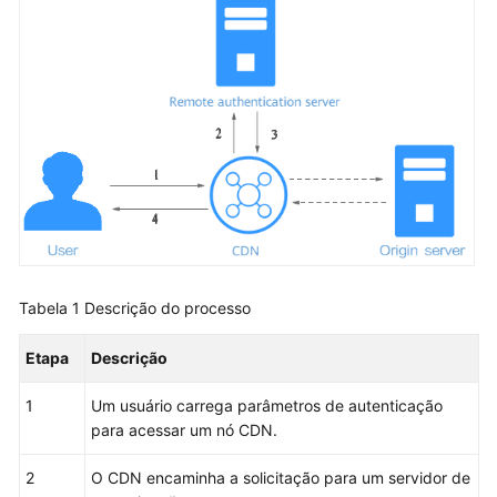
Configurações
básicas
Configurações
de
recuperação
Configurações
de
HTTPS
Configurações
de
Tabela 1
Descrição do processo
cache
Etapa
Descrição
Controle
de
1
Um usuário carrega parâmetros de autenticação
acesso
para acessar um nó CDN.
2
O CDN encaminha a solicitação para um servidor de
Visão