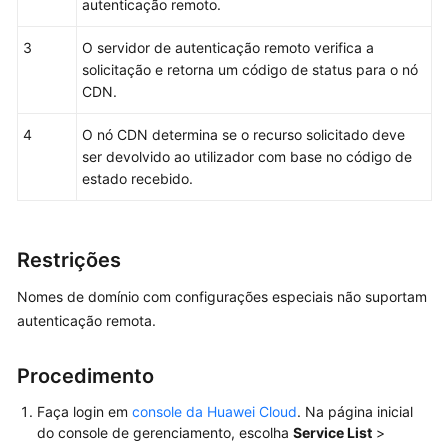
autenticação remoto.
geral
3
O servidor de autenticação remoto verifica a
Configuração
solicitação e retorna um código de status para o nó
de
CDN.
validação
do
4
O nó CDN determina se o recurso solicitado deve
referenciador
ser devolvido ao utilizador com base no código de
estado recebido.
Configuração
de
uma
ACL
Restrições
Nomes de domínio com configurações especiais não suportam
Configuração
de
autenticação remota.
uma
lista
Procedimento
negra
ou
Faça login em
console da Huawei Cloud
. Na página inicial
lista
do console de gerenciamento, escolha
Service List
>