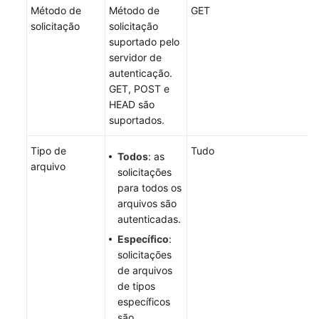
de
Método de
Método de
GET
API
solicitação
solicitação
suportado pelo
Perguntas
servidor de
frequentes
autenticação.
GET, POST e
No
HEAD são
momento,
suportados.
o
conteúdo
Tipo de
Tudo
Todos
: as
não
arquivo
solicitações
está
para todos os
disponível
arquivos são
no
autenticadas.
seu
idioma
Específico
:
selecionado.
solicitações
Consulte
de arquivos
a
de tipos
versão
específicos
em
são