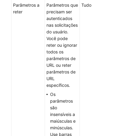
Parâmetros a
Parâmetros que
Tudo
Guide
reter
precisam ser
autenticados
Videos
nas solicitações
do usuário.
Glossary
Você pode
reter ou ignorar
todos os
parâmetros de
URL ou reter
parâmetros de
URL
específicos.
Os
parâmetros
são
insensíveis a
maiúsculas e
minúsculas.
Use barras