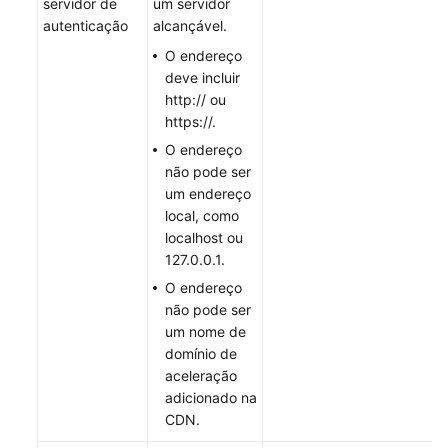
servidor de
um servidor
de
autenticação
alcançável.
certificados
O endereço
Verificação
deve incluir
de
http:// ou
endereços
https://.
IP
O endereço
de
não pode ser
nó
um endereço
local, como
Gerenciamento
localhost ou
de
127.0.0.1.
permissões
O endereço
não pode ser
Projetos
um nome de
empresariais
domínio de
aceleração
Auditoria
adicionado na
CDN.
Referência