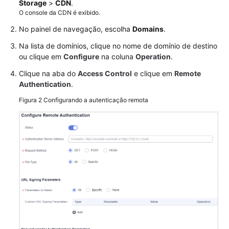
branca
Storage
>
CDN
.
O console da CDN é exibido.
do
agente
No painel de navegação, escolha
Domains
.
de
Na lista de domínios, clique no nome de domínio de destino
usuário
ou clique em
Configure
na coluna
Operation
.
Configuração
Clique na aba do
Access Control
e clique em
Remote
de
Authentication
.
assinatura
Figura 2
Configurando a autenticação remota
de
URL
Configuração
de
autenticação
remota
Configurações
avançadas