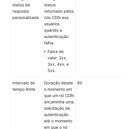
status de
status
resposta
retornado pelos
personalizada
nós CDN aos
usuários
quando a
autenticação
falha.
Faixa de
valor: 2
xx
,
3
xx
, 4
xx
, e
5
xx
.
Intervalo de
Duração desde
60
tempo limite
o momento em
que um nó CDN
encaminha uma
solicitação de
autenticação
até o momento
em que o nó