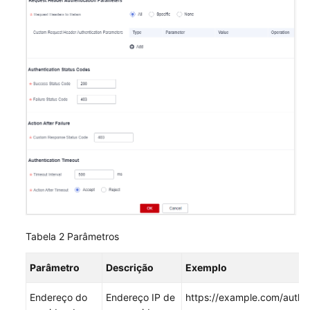
Atualização
e
pré-
aquecimento
de
cache
Análise
de
estatísticas
Gerenciamento
de
pacotes
Gerenciamento
Tabela 2
Parâmetros
de
log
Parâmetro
Descrição
Exemplo
Endereço do
Endereço IP de
https://example.com/auth
Gerenciamento