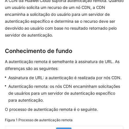
A CDN da Huawei Cloud suporta autenticação remota. Quando
Guia
um usuário solicita um recurso de um nó CDN, a CDN
de
encaminha a solicitação do usuário para um servidor de
usuário
autenticação específico e determina se o recurso deve ser
devolvido ao usuário com base no resultado retornado pelo
Gerenciamento
servidor de autenticação.
de
nomes
Conhecimento de fundo
de
domínio
A autenticação remota é semelhante à assinatura de URL. As
diferenças são as seguintes:
Configurações
Assinatura de URL: a autenticação é realizada por nós CDN.
de
nome
Autenticação remota: os nós CDN encaminham solicitações
de
de usuários para um servidor de autenticação específico
domínio
para autenticação.
O processo de autenticação remota é o seguinte.
Visão
geral
Figura 1
Processo de autenticação remota