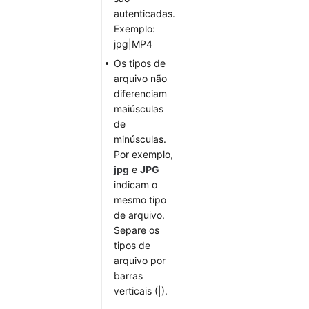
inglês.
autenticadas.
Exemplo:
What's
jpg|MP4
New
Os tipos de
arquivo não
Product
diferenciam
Bulletin
maiúsculas
de
Billing
minúsculas.
Por exemplo,
Best
jpg
e
JPG
Practices
indicam o
mesmo tipo
SDK
de arquivo.
Reference
Separe os
tipos de
Troubleshooting
arquivo por
barras
verticais (|).
WSA
User