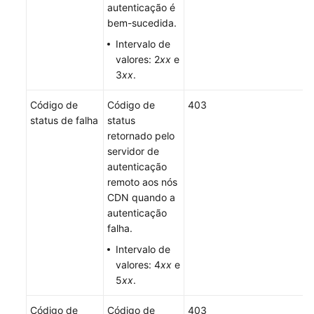
autenticação é
bem-sucedida.
Intervalo de
valores: 2
xx
e
3
xx
.
Código de
Código de
403
status de falha
status
retornado pelo
servidor de
autenticação
remoto aos nós
CDN quando a
autenticação
falha.
Intervalo de
valores: 4
xx
e
5
xx
.
Código de
Código de
403