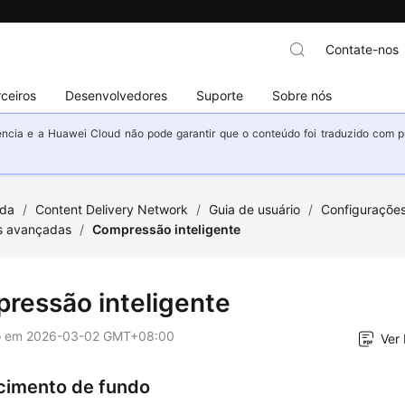
Contate-nos
ceiros
Desenvolvedores
Suporte
Sobre nós
ncia e a Huawei Cloud não pode garantir que o conteúdo foi traduzido com prec
uda
/
Content Delivery Network
/
Guia de usuário
/
Configuraçõe
s avançadas
/
Compressão inteligente
ressão inteligente
o em
2026-03-02 GMT+08:00
Ver
imento de fundo