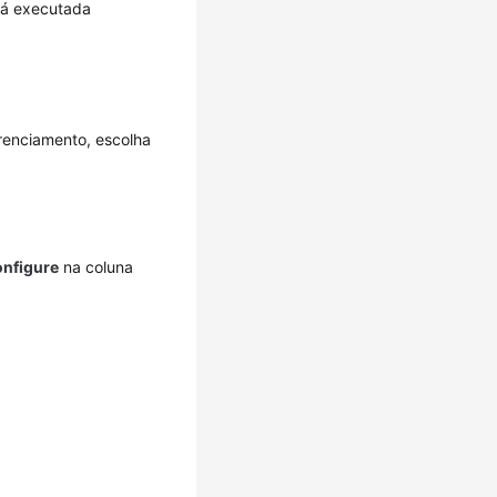
erá executada
erenciamento, escolha
nfigure
na coluna