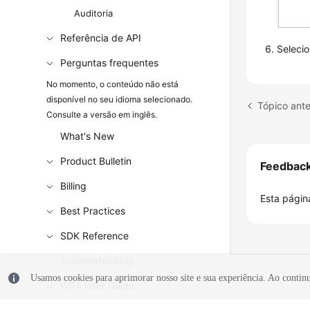
Auditoria
Referência de API
Seleci
Perguntas frequentes
No momento, o conteúdo não está
disponível no seu idioma selecionado.
Tópico ante
Consulte a versão em inglês.
What's New
Product Bulletin
Feedbac
Billing
Esta página
Best Practices
SDK Reference
Troubleshooting
Usamos cookies para aprimorar nosso site e sua experiência. Ao continua
WSA User Guide