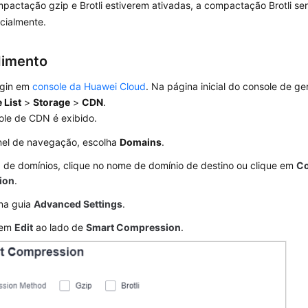
pactação gzip e Brotli estiverem ativadas, a compactação Brotli s
cialmente.
dimento
ogin em
console da Huawei Cloud
. Na página inicial do console de g
 List
>
Storage
>
CDN
.
ole de CDN é exibido.
nel de navegação, escolha
Domains
.
a de domínios, clique no nome de domínio de destino ou clique em
Co
ion
.
 na guia
Advanced Settings
.
 em
Edit
ao lado de
Smart Compression
.