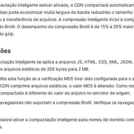
actação inteligente estiver ativada, o CDN compactará automaticam
. Isso pode economizar muita largura de banda reduzindo o tamanho 
 a transferência de arquivos. A compressão inteligente inclui a com
o Brotli. O desempenho da compressão Brotli é de 15% a 25% maior
o gzip.
ções
ctação inteligente se aplica a arquivos JS, HTML, CSS, XML, JSON
 arquivos estáticos de 256 bytes para 2 MB.
lite esta função se a verificação MD5 tiver sido configurada para o 
DN comprime arquivos estáticos, o valor MD5 é alterado. Como res
compactado é diferente do valor do arquivo no servidor de origem.
navegadores não suportam a compressão Brotli. Verifique os naveg
ssível ativar a compactação inteligente para nomes de domínio co
s.