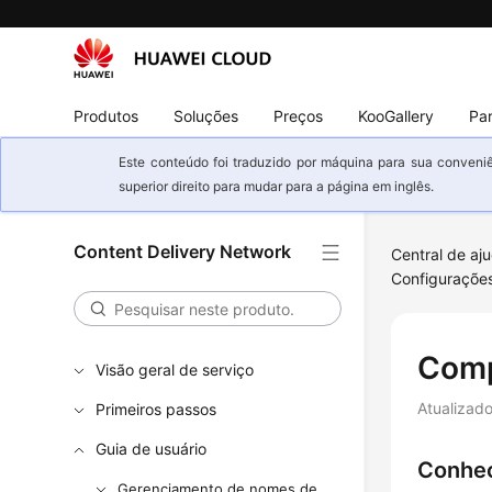
Produtos
Soluções
Preços
KooGallery
Par
Este conteúdo foi traduzido por máquina para sua conveniê
superior direito para mudar para a página em inglês.
Content Delivery Network
Central de aj
Configuraçõe
Comp
Visão geral de serviço
Atualizad
Primeiros passos
Guia de usuário
Conhec
Gerenciamento de nomes de