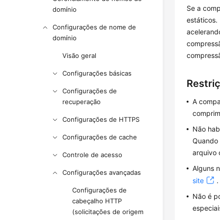
Se a comp
domínio
estáticos
Configurações de nome de
acelerando
domínio
compressã
compressã
Visão geral
Configurações básicas
Restri
Configurações de
A compa
recuperação
comprime
Configurações de HTTPS
Não habi
Configurações de cache
Quando C
arquivo 
Controle de acesso
Alguns 
Configurações avançadas
site
.
Configurações de
Não é po
cabeçalho HTTP
especiai
(solicitações de origem