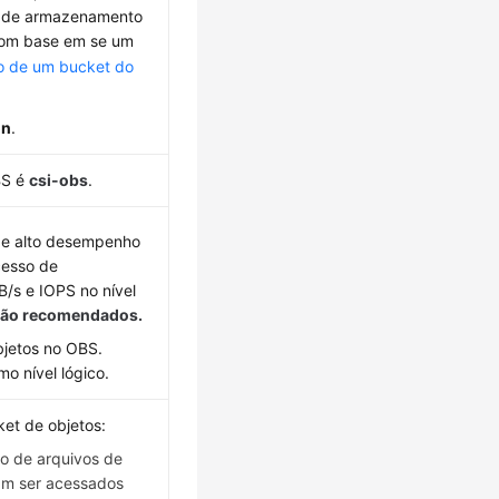
 de armazenamento
 com base em se um
o de um bucket do
on
.
BS é
csi-obs
.
 de alto desempenho
cesso de
B/s e IOPS no nível
 são recomendados.
bjetos no OBS.
o nível lógico.
ket de objetos:
o de arquivos de
am ser acessados