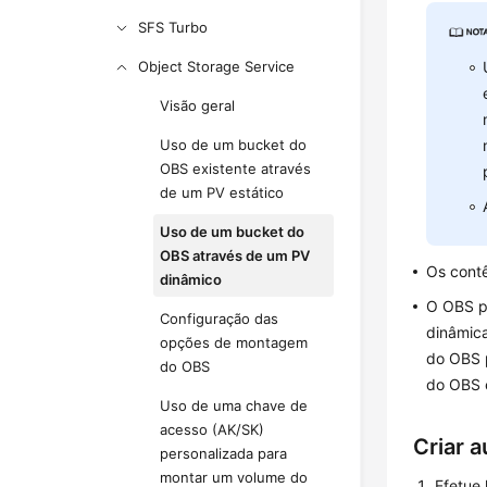
SFS Turbo
Object Storage Service
Visão geral
Uso de um bucket do
OBS existente através
de um PV estático
Uso de um bucket do
OBS através de um PV
Os cont
dinâmico
O OBS p
Configuração das
dinâmica
opções de montagem
do OBS 
do OBS
do OBS 
Uso de uma chave de
acesso (AK/SK)
Criar 
personalizada para
montar um volume do
Efetue 