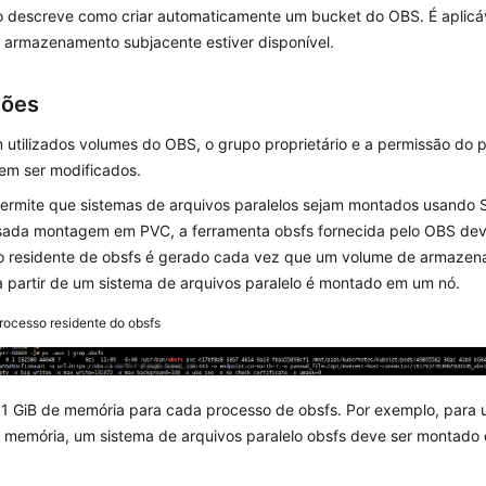
o descreve como criar automaticamente um bucket do OBS. É aplic
 armazenamento subjacente estiver disponível.
ções
 utilizados volumes do OBS, o grupo proprietário e a permissão d
em ser modificados.
ermite que sistemas de arquivos paralelos sejam montados usando
usada montagem em PVC, a ferramenta obsfs fornecida pelo OBS de
o residente de obsfs é gerado cada vez que um volume de armazen
 partir de um sistema de arquivos paralelo é montado em um nó.
rocesso residente do obsfs
 1 GiB de memória para cada processo de obsfs. Por exemplo, para
e memória, um sistema de arquivos paralelo obsfs deve ser montad