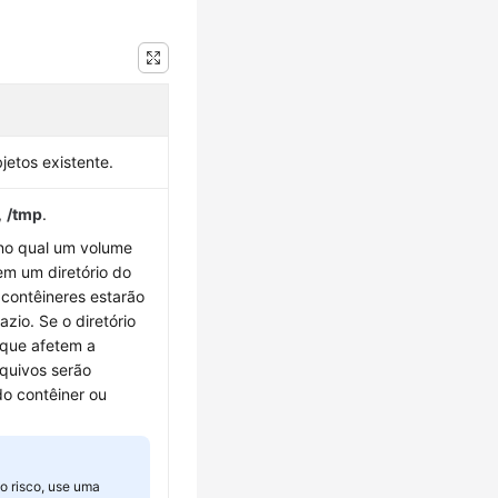
etos existente.
,
/tmp
.
 no qual um volume
m um diretório do
s contêineres estarão
zio. Se o diretório
s que afetem a
rquivos serão
do contêiner ou
o risco, use uma