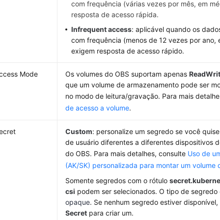
com frequência (várias vezes por mês, em mé
resposta de acesso rápida.
Infrequent access
: aplicável quando os dad
com frequência (menos de 12 vezes por ano,
exigem resposta de acesso rápido.
ccess Mode
Os volumes do OBS suportam apenas
ReadWri
que um volume de armazenamento pode ser mo
no modo de leitura/gravação. Para mais detalhe
de acesso a volume
.
ecret
Custom
: personalize um segredo se você quiser
de usuário diferentes a diferentes dispositivo
do OBS. Para mais detalhes, consulte
Uso de u
(AK/SK) personalizada para montar um volume
Somente segredos com o rótulo
secret.kuberne
csi
podem ser selecionados. O tipo de segredo
opaque
. Se nenhum segredo estiver disponível,
Secret
para criar um.