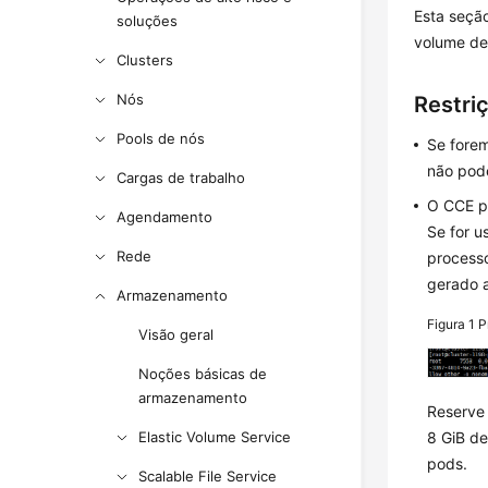
Esta seçã
soluções
volume de
Clusters
Nós
Restri
Pools de nós
Se forem
não pod
Cargas de trabalho
O CCE p
Agendamento
Se for 
Rede
process
gerado a
Armazenamento
Figura 1
P
Visão geral
Noções básicas de
armazenamento
Reserve
Elastic Volume Service
8 GiB d
pods.
Scalable File Service