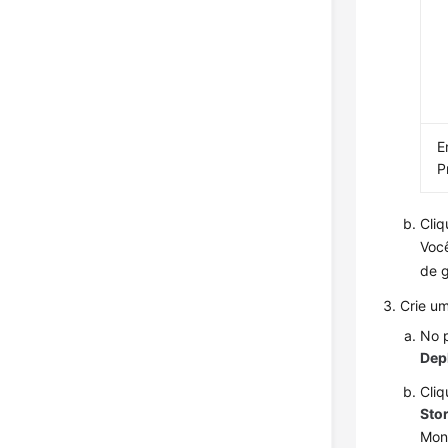
E
P
Cli
Voc
de 
Crie um
No 
Dep
Cli
Sto
Mon