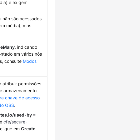
dia) e exigem
os não são acessados
 em média), mas
teMany
, indicando
ntado em vários nós
s, consulte
Modos
 atribuir permissões
s de armazenamento
ma chave de acesso
 do OBS
.
tes.io/used-by =
 é
cfe/secure-
 clique em
Create