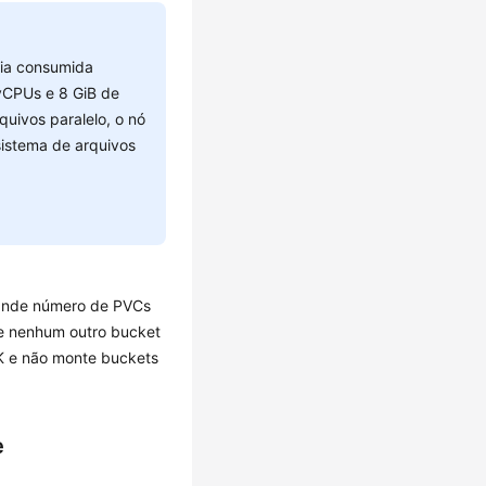
ria consumida
 vCPUs e 8 GiB de
uivos paralelo, o nó
sistema de arquivos
rande número de PVCs
 e nenhum outro bucket
K e não monte buckets
e