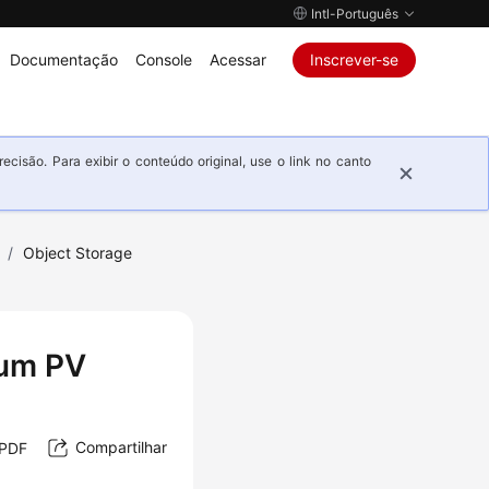
Intl-Português
Documentação
Console
Acessar
Inscrever-se
isão. Para exibir o conteúdo original, use o link no canto
/
Object Storage
 um PV
Compartilhar
 PDF