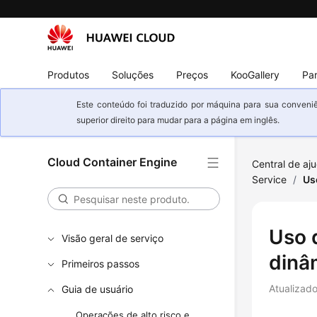
Produtos
Soluções
Preços
KooGallery
Par
Este conteúdo foi traduzido por máquina para sua conveniê
superior direito para mudar para a página em inglês.
Cloud Container Engine
Central de aj
Service
/
Us
Uso 
Visão geral de serviço
dinâ
Primeiros passos
Atualizad
Guia de usuário
Operações de alto risco e