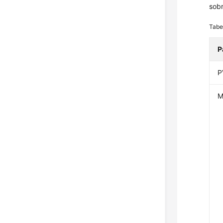
sobr
Tabe
P
P
M