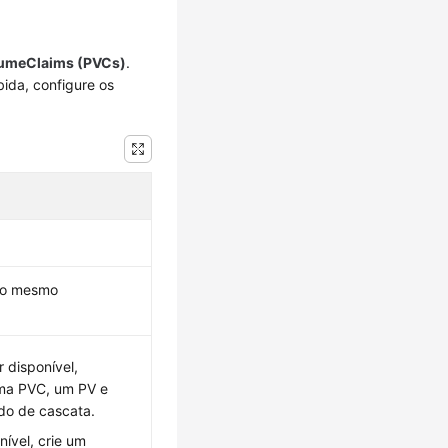
lumeClaims (PVCs)
.
bida, configure os
 no mesmo
 disponível,
uma PVC, um PV e
do de cascata.
ível, crie um