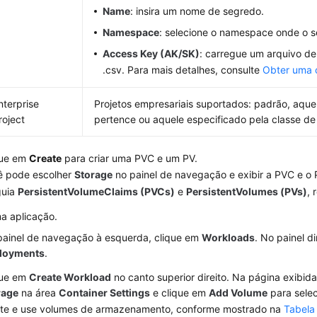
Name
: insira um nome de segredo.
Namespace
: selecione o namespace onde o s
Access Key (AK/SK)
: carregue um arquivo d
.csv. Para mais detalhes, consulte
Obter uma 
nterprise
Projetos empresariais suportados: padrão, aquel
roject
pertence ou aquele especificado pela classe 
que em
Create
para criar uma PVC e um PV.
ê pode escolher
Storage
no painel de navegação e exibir a PVC e o 
guia
PersistentVolumeClaims (PVCs)
e
PersistentVolumes (PVs)
, 
a aplicação.
painel de navegação à esquerda, clique em
Workloads
. No painel di
loyments
.
que em
Create Workload
no canto superior direito. Na página exibid
rage
na área
Container Settings
e clique em
Add Volume
para sele
te e use volumes de armazenamento, conforme mostrado na
Tabela