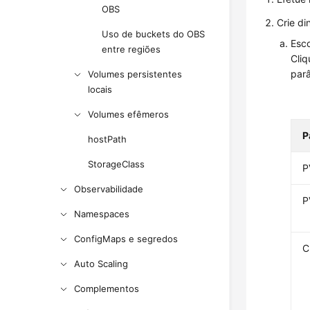
OBS
Crie d
Uso de buckets do OBS
Esc
entre regiões
Cli
par
Volumes persistentes
locais
Volumes efêmeros
P
hostPath
StorageClass
P
Observabilidade
P
Namespaces
ConfigMaps e segredos
C
Auto Scaling
Complementos