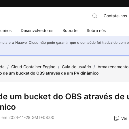
Contate-nos
ceiros
Desenvolvedores
Suporte
Sobre nós
ncia e a Huawei Cloud não pode garantir que o conteúdo foi traduzido com prec
uda
/
Cloud Container Engine
/
Guia de usuário
/
Armazenamento
o de um bucket do OBS através de um PV dinâmico
de um bucket do OBS através de
mico
o em
2024-11-28 GMT+08:00
Ver