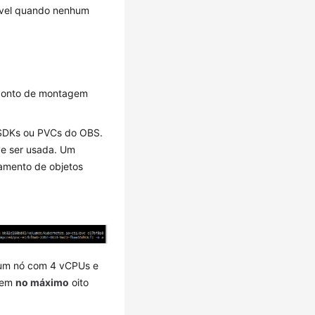
ável quando nenhum
o ponto de montagem
 SDKs ou PVCs do OBS.
ve ser usada. Um
amento de objetos
 um nó com 4 vCPUs e
o em
no máximo
oito