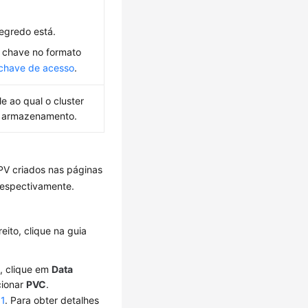
egredo está.
e chave no formato
chave de acesso
.
e ao qual o cluster
de armazenamento.
PV criados nas páginas
respectivamente.
reito, clique na guia
a, clique em
Data
cionar
PVC
.
 1
. Para obter detalhes