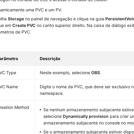
inamicamente uma PVC e um PV.
olha
Storage
no painel de navegação e clique na guia
PersistentVo
que em
Create PVC
no canto superior direito. Na caixa de diálogo exi
âmetros de PVC.
arâmetro
Descrição
VC Type
Neste exemplo, selecione
OBS
.
VC Name
Digite o nome da PVC, que deve ser exclusivo
namespace.
reation Method
Se nenhum armazenamento subjacente estiver
selecione
Dynamically provision
para criar 
armazenamento subjacente no console no mo
Se o armazenamento subjacente estiver dispon