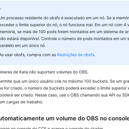
Um processo residente do obsfs é executado em um nó. Se a memó
exceder o limite superior do nó, o nó funciona mal. Em um nó com 4
memória, se mais de 100 pods forem montados em um sistema de arq
não estará disponível. Controle o número de pods montados em um 
paralelo em um único nó.
Ao usar obsfs, cumpra com as
Restrições de obsfs
.
êineres de Kata não suportam volumes do OBS.
ermite que um único usuário crie no máximo 100 buckets. Se um g
s for criado, o número de buckets poderá exceder o limite superior
poderá ser criado. Nesse caso, use o OBS chamando sua API ou SD
em cargas de trabalho.
automaticamente um volume do OBS no consol
logon no console do CCE e acesse o console do cluster.