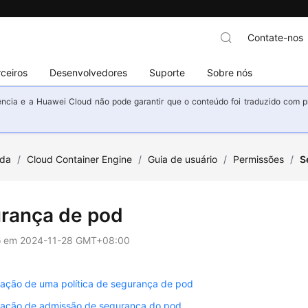
Contate-nos
ceiros
Desenvolvedores
Suporte
Sobre nós
ncia e a Huawei Cloud não pode garantir que o conteúdo foi traduzido com prec
uda
/
Cloud Container Engine
/
Guia de usuário
/
Permissões
/
S
rança de pod
o em
2024-11-28 GMT+08:00
ração de uma política de segurança de pod
ração de admissão de segurança do pod