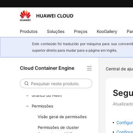
Agendamento
Rede
Produtos
Soluções
Preços
KooGallery
Par
Armazenamento
Observabilidade
Este conteúdo foi traduzido por máquina para sua conveniê
superior direito para mudar para a página em inglês.
Namespaces
ConfigMaps e segredos
Cloud Container Engine
Central de aj
Auto Scaling
Complementos
Segu
Gráfico do Helm
Atualizad
Permissões
Visão geral de permissões
Configu
Permissões de cluster
Configu