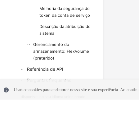
Melhoria da segurança do
token da conta de serviço
Descrição da atribuição do
sistema
Gerenciamento do
armazenamento: FlexVolume
(preterido)
Referência de API
Perguntas frequentes
No momento, o conteúdo não está
Usamos cookies para aprimorar nosso site e sua experiência. Ao continua
disponível no seu idioma selecionado.
Consulte a versão em inglês.
What's New
Product Bulletin
Billing