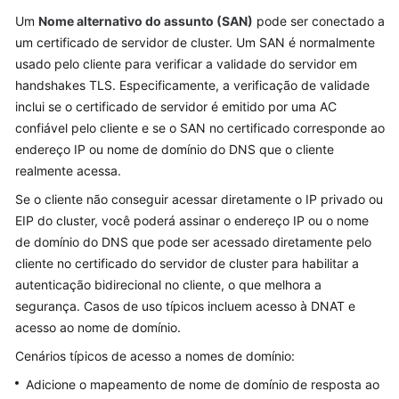
Um
Nome alternativo do assunto (
SAN
)
pode ser conectado a
Guia
de
um certificado de servidor de cluster. Um SAN é normalmente
usuário
usado pelo cliente para verificar a validade do servidor em
handshakes TLS. Especificamente, a verificação de validade
Operações
inclui se o certificado de servidor é emitido por uma AC
de
confiável pelo cliente e se o SAN no certificado corresponde ao
alto
endereço IP ou nome de domínio do DNS que o cliente
risco
realmente acessa.
e
Se o cliente não conseguir acessar diretamente o IP privado ou
soluções
EIP do cluster, você poderá assinar o endereço IP ou o nome
de domínio do DNS que pode ser acessado diretamente pelo
Clusters
cliente no certificado do servidor de cluster para habilitar a
Visão
autenticação bidirecional no cliente, o que melhora a
geral
segurança. Casos de uso típicos incluem acesso à DNAT e
de
acesso ao nome de domínio.
cluster
Cenários típicos de acesso a nomes de domínio:
Compra
Adicione o mapeamento de nome de domínio de resposta ao