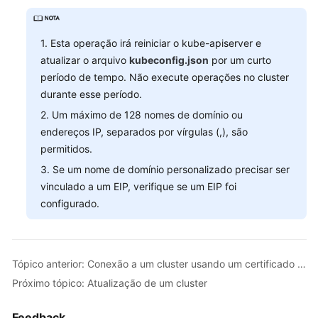
de
domínio
1. Esta operação irá reiniciar o kube-apiserver e
personalizado
atualizar o arquivo
kubeconfig.json
por um curto
período de tempo. Não execute operações no cluster
Atualização
de
durante esse período.
um
2. Um máximo de 128 nomes de domínio ou
cluster
endereços IP, separados por vírgulas (,), são
permitidos.
Gerenciamento
3. Se um nome de domínio personalizado precisar ser
de
vinculado a um EIP, verifique se um EIP foi
um
configurado.
cluster
Nós
Tópico anterior: Conexão a um cluster usando um certificado X.509
Pools
Próximo tópico: Atualização de um cluster
de
nós
Feedback