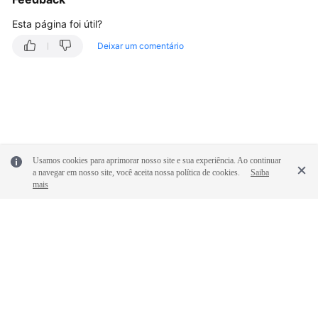
Cargas
Esta página foi útil?
de
Deixar um comentário
trabalho
Agendamento
Rede
Armazenamento
Usamos cookies para aprimorar nosso site e sua experiência. Ao continuar
a navegar em nosso site, você aceita nossa política de cookies.
Saiba
Observabilidade
mais
Namespaces
ConfigMaps
e
segredos
Auto
© 2026, Huawei Cloud Computing Technologies Co., Ltd. E/ou suas