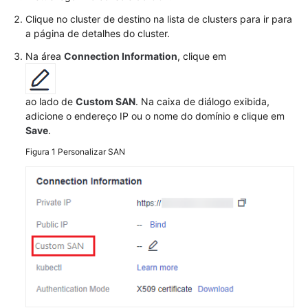
cluster
usando
Clique no cluster de destino na lista de clusters para ir para
o
a página de detalhes do cluster.
CloudShell
Na área
Connection Information
, clique em
Conexão
a
ao lado de
Custom SAN
. Na caixa de diálogo exibida,
um
adicione o endereço IP ou o nome do domínio e clique em
cluster
Save
.
usando
Figura 1
Personalizar SAN
um
certificado
X.509
Acesso
a
um
cluster
usando
um
nome