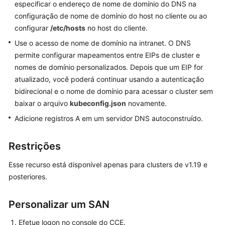
de
especificar o endereço de nome de domínio do DNS na
um
configuração de nome de domínio do host no cliente ou ao
cluster
configurar
/etc/hosts
no host do cliente.
Use o acesso de nome de domínio na intranet. O DNS
Conexão
permite configurar mapeamentos entre EIPs de cluster e
a
nomes de domínio personalizados. Depois que um EIP for
um
atualizado, você poderá continuar usando a autenticação
cluster
bidirecional e o nome de domínio para acessar o cluster sem
baixar o arquivo
Conexão
kubeconfig.json
novamente.
a
Adicione registros A em um servidor DNS autoconstruído.
um
cluster
Restrições
usando
o
Esse recurso está disponível apenas para clusters de v1.19 e
kubectl
posteriores.
Conexão
Personalizar um SAN
a
um
Efetue logon no console do CCE.