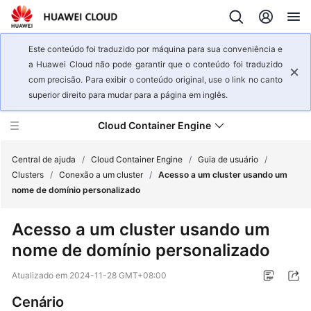
Este conteúdo foi traduzido por máquina para sua conveniência e
a Huawei Cloud não pode garantir que o conteúdo foi traduzido
com precisão. Para exibir o conteúdo original, use o link no canto
superior direito para mudar para a página em inglês.
Cloud Container Engine
Central de ajuda
/
Cloud Container Engine
/
Guia de usuário
/
Clusters
/
Conexão a um cluster
/
Acesso a um cluster usando um
nome de domínio personalizado
Visão
geral
Acesso a um cluster usando um
de
nome de domínio personalizado
serviço
Atualizado em
2024-11-28 GMT+08:00
Primeiros
passos
Cenário