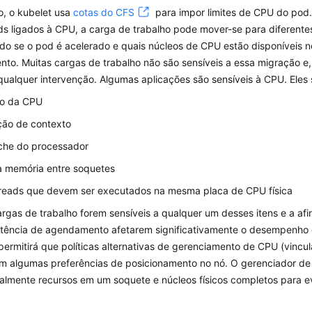
o, o kubelet usa
cotas do CFS
para impor limites de CPU do pod
ds ligados à CPU, a carga de trabalho pode mover-se para diferente
o se o pod é acelerado e quais núcleos de CPU estão disponíveis
to. Muitas cargas de trabalho não são sensíveis a essa migração e,
alquer intervenção. Algumas aplicações são sensíveis à CPU. Eles s
ão da CPU
ão de contexto
ache do processador
à memória entre soquetes
reads que devem ser executados na mesma placa de CPU física
rgas de trabalho forem sensíveis a qualquer um desses itens e a af
atência de agendamento afetarem significativamente o desempenho 
permitirá que políticas alternativas de gerenciamento de CPU (vinc
m algumas preferências de posicionamento no nó. O gerenciador de
almente recursos em um soquete e núcleos físicos completos para evi