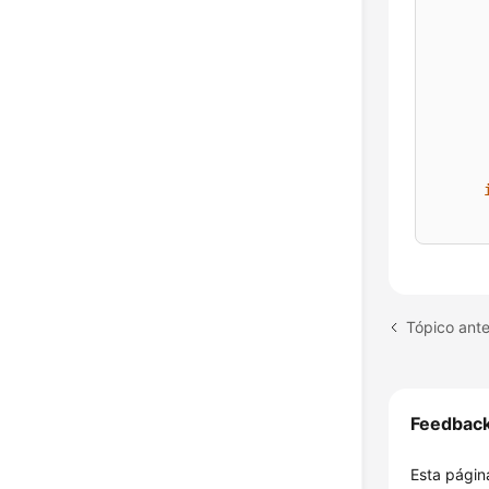
Tópico ant
Feedbac
Esta página