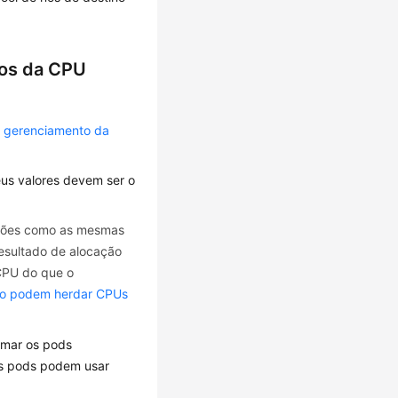
sos da CPU
de gerenciamento da
eus valores devem ser o
tações como as mesmas
resultado de alocação
 CPU do que o
não podem herdar CPUs
mar os pods
os pods podem usar