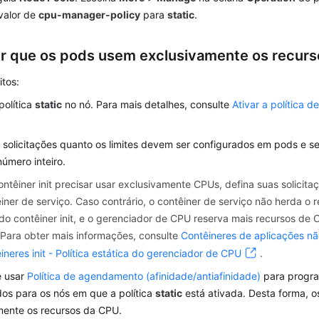
 valor de
cpu-manager-policy
para
static
.
ir que os pods usem exclusivamente os recur
itos:
política
static
no nó. Para mais detalhes, consulte
Ativar a política 
 solicitações quanto os limites devem ser configurados em pods e s
úmero inteiro.
ntêiner init precisar usar exclusivamente CPUs, defina suas solici
iner de serviço. Caso contrário, o contêiner de serviço não herda o 
o contêiner init, e o gerenciador de CPU reserva mais recursos de
Para obter mais informações, consulte
Contêineres de aplicações 
ineres init - Política estática do gerenciador de CPU
.
e usar
Política de agendamento (afinidade/antiafinidade)
para progra
dos para os nós em que a política
static
está ativada. Desta forma, 
mente os recursos da CPU.