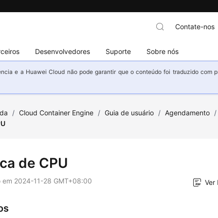
Contate-nos
ceiros
Desenvolvedores
Suporte
Sobre nós
ncia e a Huawei Cloud não pode garantir que o conteúdo foi traduzido com prec
uda
/
Cloud Container Engine
/
Guia de usuário
/
Agendamento
/
PU
tica de CPU
o em
2024-11-28 GMT+08:00
Ver
os