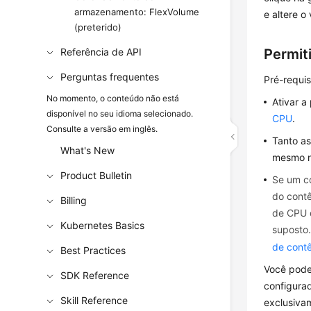
armazenamento: FlexVolume
e altere o
(preterido)
Permit
Referência de API
Perguntas frequentes
Pré-requis
No momento, o conteúdo não está
Ativar a 
disponível no seu idioma selecionado.
CPU
.
Consulte a versão em inglês.
Tanto as
What's New
mesmo n
Product Bulletin
Se um co
do contê
Billing
de CPU d
Kubernetes Basics
suposto.
de contê
Best Practices
Você pod
SDK Reference
configura
Skill Reference
exclusiva