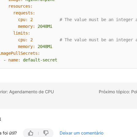
resources:
requests:
cpu:
2
# The value must be an integer 
memory:
2048Mi
limits:
cpu:
2
# The value must be an integer 
memory:
2048Mi
imagePullSecrets:
-
name:
default-secret
erior: Agendamento de CPU
Próximo tópico: Po
k
 foi útil?
Deixar um comentário