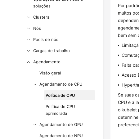
Por padrã
soluções
muitos po
Clusters
dependend
agendamen
Nós
bem sem qu
Pools de nós
Limitaç
Cargas de trabalho
Comutaç
Agendamento
Falta c
Visão geral
Acesso 
Agendamento de CPU
Hyperth
Se suas ca
Política de CPU
CPU e a l
Política de CPU
o kubelet 
aprimorada
determine
Agendamento de GPU
preferenci
Agendamento de NPU