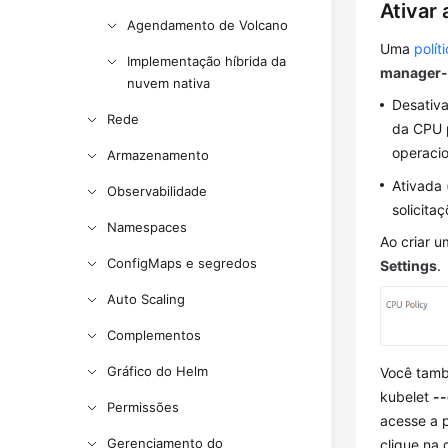
Ativar
Agendamento de Volcano
Uma
polí
Implementação híbrida da
manager-
nuvem nativa
Desativa
Rede
da CPU 
operacio
Armazenamento
Ativada 
Observabilidade
solicita
Namespaces
Ao criar 
ConfigMaps e segredos
Settings
.
Auto Scaling
Complementos
Gráfico do Helm
Você tamb
kubelet
-
Permissões
acesse a 
Gerenciamento do
clique na