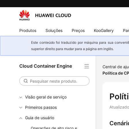
Produtos
Soluções
Preços
KooGallery
Par
Este conteúdo foi traduzido por máquina para sua conveniê
superior direito para mudar para a página em inglês.
Cloud Container Engine
Central de aj
Política de C
Polí
Visão geral de serviço
Atualizad
Primeiros passos
Guia de usuário
Cenári
Operações de alto risco e