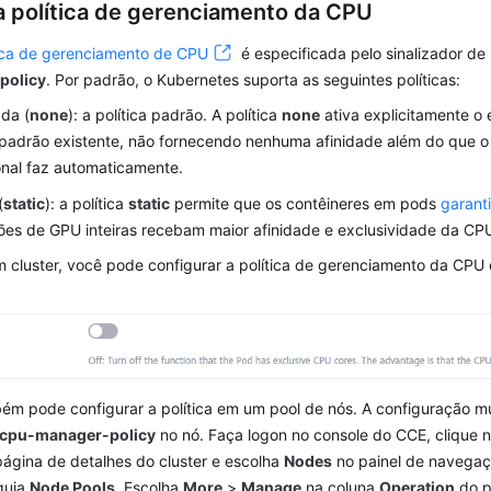
 a política de gerenciamento da CPU
tica de gerenciamento de CPU
é especificada pelo sinalizador de
policy
. Por padrão, o Kubernetes suporta as seguintes políticas:
da (
none
): a política padrão. A política
none
ativa explicitamente o
padrão existente, não fornecendo nenhuma afinidade além do que 
nal faz automaticamente.
(
static
): a política
static
permite que os contêineres em pods
garant
ções de GPU inteiras recebam maior afinidade e exclusividade da CP
um cluster, você pode configurar a política de gerenciamento da CP
ém pode configurar a política em um pool de nós. A configuração mu
-cpu-manager-policy
no nó. Faça logon no console do CCE, clique n
página de detalhes do cluster e escolha
Nodes
no painel de navegaç
 guia
Node Pools
. Escolha
More
>
Manage
na coluna
Operation
do p