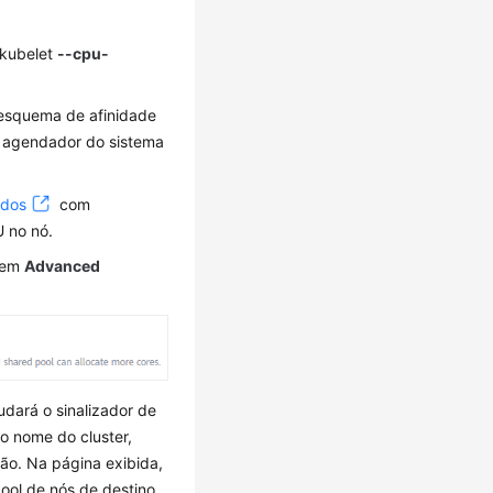
 kubelet
--cpu-
 esquema de afinidade
o agendador do sistema
idos
com
U no nó.
U em
Advanced
dará o sinalizador de
o nome do cluster,
ão. Na página exibida,
ool de nós de destino