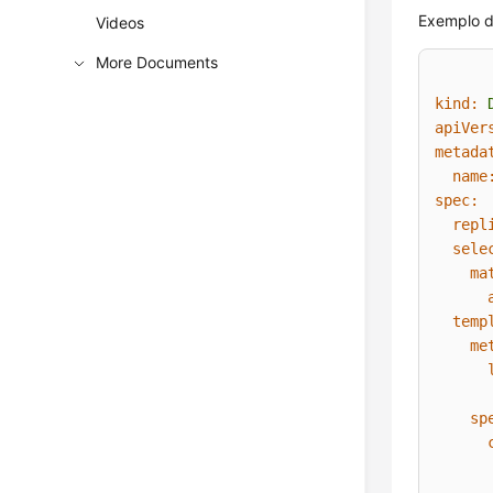
Exemplo 
Videos
More Documents
kind:
apiVer
metada
name
spec:
repl
sele
ma
temp
me
sp