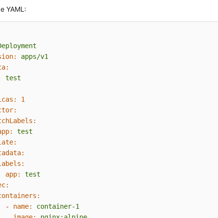
de YAML:
Deployment
sion:
apps/v1
ta:
:
test
icas:
1
ctor:
tchLabels:
app:
test
late:
tadata:
labels:
app:
test
ec:
containers:
-
name:
container-1
image:
nginx:alpine