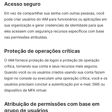
Acesso seguro
Observações
e
Em vez de compartilhar sua senha com outras pessoas, você
restrições
pode criar usuários do IAM para funcionários ou aplicações em
sua organização e gerar credenciais de identidade para que
Histórico
eles acessem com segurança recursos específicos com base
de
nas permissões atribuídas.
alterações
Proteção de operações críticas
Primeiros
passos
O IAM fornece proteção de logon e proteção de operação
crítica, tornando sua conta e seus recursos mais seguros.
Guia
Quando você ou os usuários criados usando sua conta fazem
de
logon no console ou executam uma operação crítica, você e os
usuário
usuários precisam concluir a autenticação por e-mail, SMS ou
dispositivo de MFA virtual.
Melhores
práticas
Atribuição de permissões com base em
Perguntas
grupo de usuários