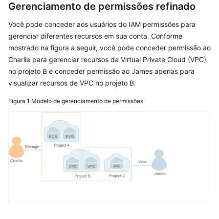
O
Gerenciamento de permissões refinado
que
é
Você pode conceder aos usuários do IAM permissões para
o
gerenciar diferentes recursos em sua conta. Conforme
IAM?
mostrado na figura a seguir, você pode conceder permissão ao
Charlie para gerenciar recursos da Virtual Private Cloud (VPC)
Conceitos
no projeto B e conceder permissão ao James apenas para
básicos
visualizar recursos de VPC no projeto B.
Funções
Figura 1
Modelo de gerenciamento de permissões
Serviços
de
nuvem
com
suporte
Permissões
Segurança