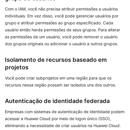
frequentes
Com o IAM, você não precisa atribuir permissões a usuários
Referência
individuais. Em vez disso, você pode gerenciar usuários por
de
grupo e atribuir permissões ao grupo especificado. Cada
API
usuário então herda permissões de seus grupos. Para alterar
as permissões de um usuário, você pode remover o usuário
No
dos grupos originais ou adicionar o usuário a outros grupos.
momento,
o
Isolamento de recursos baseado em
conteúdo
não
projetos
está
Você pode criar subprojetos em uma região para que os
disponível
recursos nessa região possam ser isolados uns dos outros.
no
seu
idioma
Autenticação de identidade federada
selecionado.
Consulte
Empresas com sistemas de autenticação de identidade podem
a
acessar a Huawei Cloud por meio de logon único (SSO),
versão
eliminando a necessidade de criar usuários na Huawei Cloud.
em