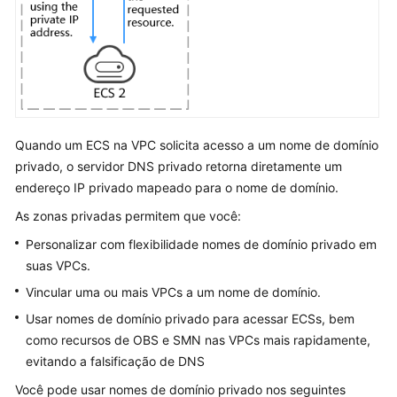
Resolução
de
nome
de
domínio
privado
Resolução
Quando um ECS na VPC solicita acesso a um nome de domínio
reversa
privado, o servidor DNS privado retorna diretamente um
endereço IP privado mapeado para o nome de domínio.
Resolução
As zonas privadas permitem que você:
inteligente
Personalizar com flexibilidade nomes de domínio privado em
Observações
suas VPCs.
e
Vincular uma ou mais VPCs a um nome de domínio.
restrições
Usar nomes de domínio privado para acessar ECSs, bem
Segurança
como recursos de OBS e SMN nas VPCs mais rapidamente,
evitando a falsificação de DNS
Permissões
Você pode usar nomes de domínio privado nos seguintes