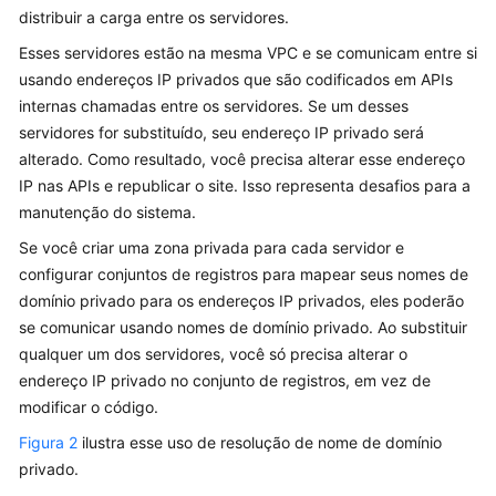
What's
distribuir a carga entre os servidores.
New
Esses servidores estão na mesma VPC e se comunicam entre si
usando endereços IP privados que são codificados em APIs
Best
internas chamadas entre os servidores. Se um desses
Practices
servidores for substituído, seu endereço IP privado será
alterado. Como resultado, você precisa alterar esse endereço
SDK
IP nas APIs e republicar o site. Isso representa desafios para a
Reference
manutenção do sistema.
Videos
Se você criar uma zona privada para cada servidor e
configurar conjuntos de registros para mapear seus nomes de
More
domínio privado para os endereços IP privados, eles poderão
Documents
se comunicar usando nomes de domínio privado. Ao substituir
qualquer um dos servidores, você só precisa alterar o
Glossary
endereço IP privado no conjunto de registros, em vez de
modificar o código.
Figura 2
ilustra esse uso de resolução de nome de domínio
privado.