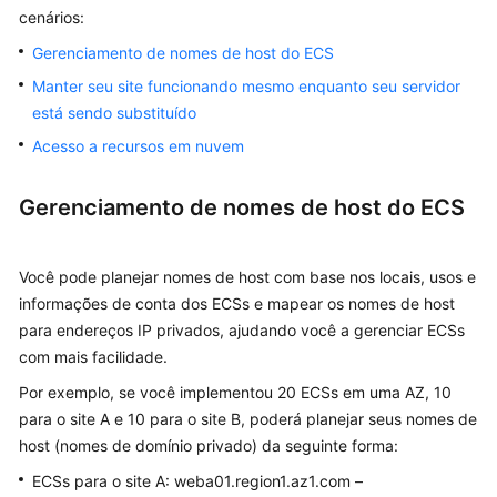
cenários:
Integração
Gerenciamento de nomes de host do ECS
com
outros
Manter seu site funcionando mesmo enquanto seu servidor
serviços
está sendo substituído
Acesso a recursos em nuvem
Conceitos
de
produto
Gerenciamento de nomes de host do ECS
Primeiros
Você pode planejar nomes de host com base nos locais, usos e
passos
informações de conta dos ECSs e mapear os nomes de host
Guia
para endereços IP privados, ajudando você a gerenciar ECSs
de
com mais facilidade.
usuário
Por exemplo, se você implementou 20 ECSs em uma AZ, 10
para o site A e 10 para o site B, poderá planejar seus nomes de
Referência
host (nomes de domínio privado) da seguinte forma:
de
API
ECSs para o site A: weba01.region1.az1.com –