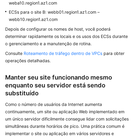
weba10.region1.az1.com
Perguntas
ECSs para o site B: webb01.region1.az1.com –
frequentes
webb10.region1.az1.com
No
Depois de configurar os nomes de host, você poderá
momento,
determinar rapidamente os locais e os usos dos ECSs durante
o
o gerenciamento e a manutenção de rotina.
conteúdo
Consulte
Roteamento de tráfego dentro de VPCs
para obter
não
operações detalhadas.
está
disponível
no
Manter seu site funcionando mesmo
seu
enquanto seu servidor está sendo
idioma
substituído
selecionado.
Consulte
Como o número de usuários da Internet aumenta
a
continuamente, um site ou aplicação Web implementado em
versão
um único servidor dificilmente consegue lidar com solicitações
em
simultâneas durante horários de pico. Uma prática comum é
inglês.
implementar o site ou aplicação em vários servidores e