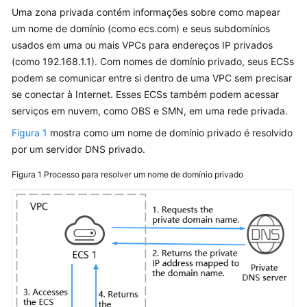
DNS
Uma zona privada contém informações sobre como mapear
público
um nome de domínio (como ecs.com) e seus subdomínios
usados em uma ou mais VPCs para endereços IP privados
Infográficos
(como 192.168.1.1). Com nomes de domínio privado, seus ECSs
de
podem se comunicar entre si dentro de uma VPC sem precisar
DNS
privado
se conectar à Internet. Esses ECSs também podem acessar
serviços em nuvem, como OBS e SMN, em uma rede privada.
O
Figura 1
mostra como um nome de domínio privado é resolvido
que
por um servidor DNS privado.
é
DNS?
Figura 1
Processo para resolver um nome de domínio privado
Resolução
de
nomes
de
domínio
público