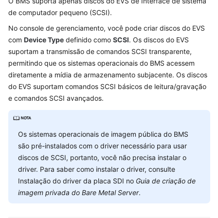
Best
O BMS suporta apenas discos do EVS de Interface de sistema
Practices
de computador pequeno (SCSI).
No console de gerenciamento, você pode criar discos do EVS
SDK
com
Device Type
definido como
SCSI
. Os discos do EVS
Reference
suportam a transmissão de comandos SCSI transparente,
permitindo que os sistemas operacionais do BMS acessem
Private
diretamente a mídia de armazenamento subjacente. Os discos
Image
do EVS suportam comandos SCSI básicos de leitura/gravação
Creation
e comandos SCSI avançados.
Guide
Troubleshooting
Os sistemas operacionais de imagem pública do BMS
Videos
são pré-instalados com o driver necessário para usar
discos de SCSI, portanto, você não precisa instalar o
More
driver. Para saber como instalar o driver, consulte
Documents
Instalação do driver da placa SDI no
Guia de criação de
imagem privada do Bare Metal Server
.