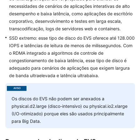
História
necessidades de cenários de aplicações interativas de alto
de
desempenho e baixa latência, como aplicações de escritório
mudanças
corporativo, desenvolvimento e testes em larga escala,
transcodificação, logs de servidores web e containers.
Primeiros
SSD extremo: esse tipo de disco do EVS oferece até 128.000
passos
IOPS e latências de leitura de menos de milissegundos. Com
Guia
o RDMA integrado a algoritmos de controle de
de
congestionamento de baixa latência, esse tipo de disco é
usuário
adequado para cenários de aplicações que exigem largura
de banda ultraelevada e latência ultrabaixa.
Perguntas
frequentes
Os discos do EVS não podem ser anexados a
Referência
physical.d2.large (disco-intensivo) ou physical.io2.xlarge
de
(I/O-otimizado) porque eles são usados principalmente
API
para Big Data.
No
momento,