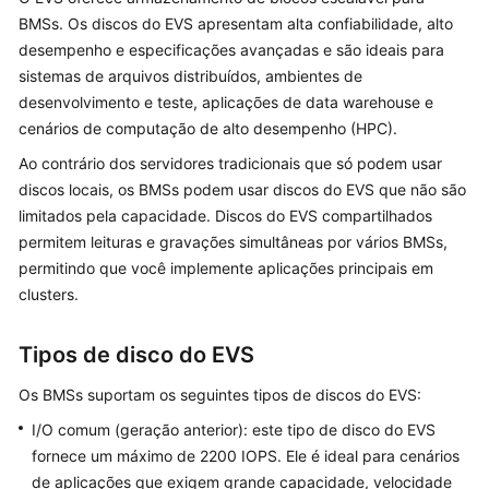
BMSs. Os discos do EVS apresentam alta confiabilidade, alto
O
desempenho e especificações avançadas e são ideais para
que
sistemas de arquivos distribuídos, ambientes de
é
o
desenvolvimento e teste, aplicações de data warehouse e
BMS?
cenários de computação de alto desempenho (HPC).
Ao contrário dos servidores tradicionais que só podem usar
Vantagens
discos locais, os BMSs podem usar discos do EVS que não são
do
limitados pela capacidade. Discos do EVS compartilhados
BMS
permitem leituras e gravações simultâneas por vários BMSs,
permitindo que você implemente aplicações principais em
Cenários
clusters.
de
aplicação
Tipos de disco do EVS
Instância
Os BMSs suportam os seguintes tipos de discos do EVS:
Imagem
I/O comum (geração anterior): este tipo de disco do EVS
fornece um máximo de 2200 IOPS. Ele é ideal para cenários
Disco
de aplicações que exigem grande capacidade, velocidade