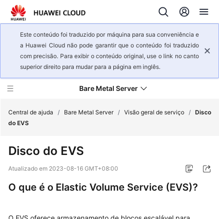
Este conteúdo foi traduzido por máquina para sua conveniência e
a Huawei Cloud não pode garantir que o conteúdo foi traduzido
com precisão. Para exibir o conteúdo original, use o link no canto
superior direito para mudar para a página em inglês.
Bare Metal Server
Central de ajuda
/
Bare Metal Server
/
Visão geral de serviço
/
Disco
do EVS
Visão
Disco do EVS
geral
de
Atualizado em
2023-08-16 GMT+08:00
serviço
O que é o Elastic Volume Service (EVS)?
BMS
Infographics
O EVS oferece armazenamento de blocos escalável para