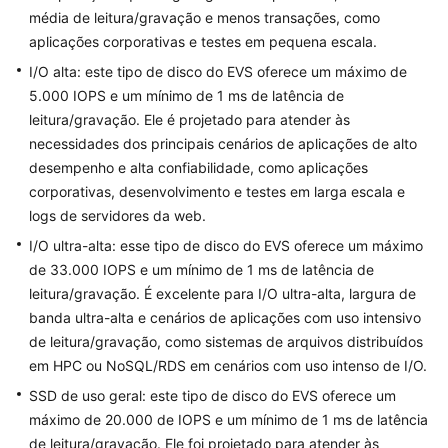
do
média de leitura/gravação e menos transações, como
EVS
aplicações corporativas e testes em pequena escala.
I/O alta: este tipo de disco do EVS oferece um máximo de
Rede
5.000 IOPS e um mínimo de 1 ms de latência de
leitura/gravação. Ele é projetado para atender às
Segurança
necessidades dos principais cenários de aplicações de alto
Cobrança
desempenho e alta confiabilidade, como aplicações
corporativas, desenvolvimento e testes em larga escala e
Região
logs de servidores da web.
e
I/O ultra-alta: esse tipo de disco do EVS oferece um máximo
AZ
de 33.000 IOPS e um mínimo de 1 ms de latência de
leitura/gravação. É excelente para I/O ultra-alta, largura de
Serviços
banda ultra-alta e cenários de aplicações com uso intensivo
relacionados
de leitura/gravação, como sistemas de arquivos distribuídos
em HPC ou NoSQL/RDS em cenários com uso intenso de I/O.
Funcionalidades
e
SSD de uso geral: este tipo de disco do EVS oferece um
restrições
máximo de 20.000 de IOPS e um mínimo de 1 ms de latência
de leitura/gravação. Ele foi projetado para atender às