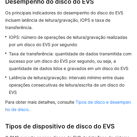
Desempenho do disco do EVS
o
conteúdo
Os principais indicadores do desempenho do disco do EVS
não
incluem latência de leitura/gravação, IOPS e taxa de
está
transferência.
disponível
no
IOPS: número de operações de leitura/gravação realizadas
seu
por um disco do EVS por segundo
idioma
Taxa de transferência: quantidade de dados transmitida com
selecionado.
sucesso por um disco do EVS por segundo, ou seja, a
Consulte
quantidade de dados lidos e gravados em um disco do EVS
a
versão
Latência de leitura/gravação: intervalo mínimo entre duas
em
operações consecutivas de leitura/escrita de um disco do
inglês.
EVS
Para obter mais detalhes, consulte
Tipos de disco e desempen
What's
New
ho de disco
.
Billing
Tipos de dispositivo de disco do EVS