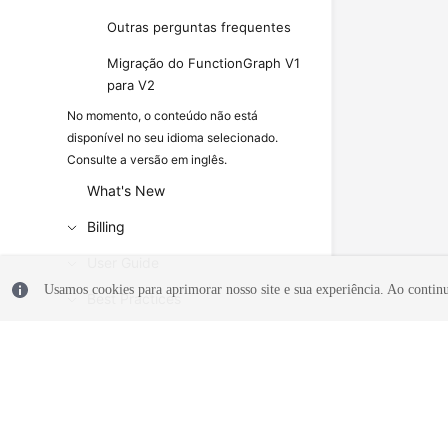
Outras perguntas frequentes
Migração do FunctionGraph V1
para V2
No momento, o conteúdo não está
disponível no seu idioma selecionado.
Consulte a versão em inglês.
What's New
Billing
User Guide
Usamos cookies para aprimorar nosso site e sua experiência. Ao continua
Best Practices
Developer Guide
SDK Reference
More Documents
Videos