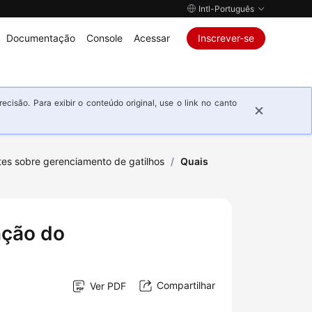
Intl-Português
Documentação
Console
Acessar
Inscrever-se
isão. Para exibir o conteúdo original, use o link no canto
tes sobre gerenciamento de gatilhos
/
Quais
nção do
Compartilhar
Ver PDF