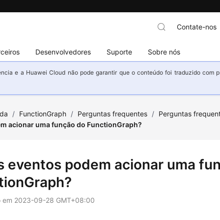
Contate-nos
ceiros
Desenvolvedores
Suporte
Sobre nós
ncia e a Huawei Cloud não pode garantir que o conteúdo foi traduzido com prec
uda
/
FunctionGraph
/
Perguntas frequentes
/
Perguntas frequen
m acionar uma função do FunctionGraph?
s eventos podem acionar uma fu
tionGraph?
o em
2023-09-28 GMT+08:00