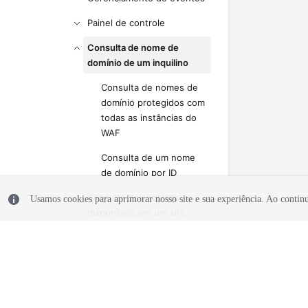
Painel de controle
Consulta de nome de
domínio de um inquilino
Consulta de nomes de
domínio protegidos com
todas as instâncias do
WAF
Consulta de um nome
de domínio por ID
Consulta de recursos
Usamos cookies para aprimorar nosso site e sua experiência. Ao continua
disponíveis em um site
Apêndice
No momento, o conteúdo não está
disponível no seu idioma selecionado.
Consulte a versão em inglês.