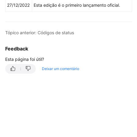
27/12/2022
Esta edição é o primeiro lançamento oficial.
Guia
de
usuário
Tópico anterior: Códigos de status
Perguntas
frequentes
Feedback
Referência
Esta página foi útil?
de
Deixar um comentário
API
Antes
de
começar
Visão
geral
da
API