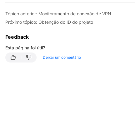
Guia
Tópico anterior: Monitoramento de conexão de VPN
de
usuário
Próximo tópico: Obtenção do ID do projeto
Perguntas
Feedback
frequentes
Esta página foi útil?
Referência
Deixar um comentário
de
API
Antes
de
começar
Visão
geral
da
API