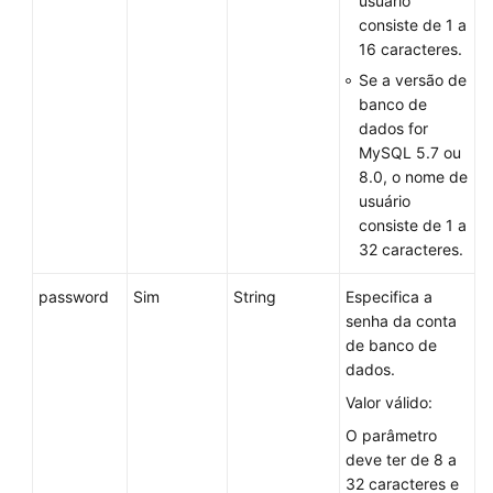
usuário
banco
consiste de 1 a
de
16 caracteres.
dados
Se a versão de
banco de
Gerenciamento
dados for
de
MySQL 5.7 ou
instâncias
8.0, o nome de
de
usuário
banco
consiste de 1 a
de
32 caracteres.
dados
password
Sim
String
Especifica a
Instâncias
senha da conta
de
de banco de
DR
dados.
Valor válido:
Segurança
O parâmetro
de
deve ter de 8 a
banco
32 caracteres e
de