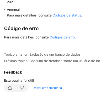
202
de
um
Anormal
banco
Para mais detalhes, consulte
Códigos de status
.
de
dados
Código de erro
Criação
Para mais detalhes, consulte
Códigos de erro
.
de
uma
conta
Tópico anterior: Exclusão de um banco de dados
de
bancos
Próximo tópico: Consulta de detalhes sobre um usuário de banco de dados (Descartado)
de
dados
Feedback
Esta página foi útil?
Consulta
de
Deixar um comentário
detalhes
sobre
um