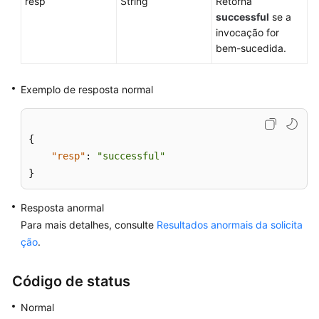
resp
String
Retorna
usuário
successful
se a
especificado
invocação for
bem-sucedida.
Modificação
das
observações
Exemplo de resposta normal
de
banco
de
{
dados
"resp"
:
"successful"
de
}
uma
instância
Resposta anormal
de
Para mais detalhes, consulte
Resultados anormais da solicita
banco
ção
.
de
dados
especificada
Código de status
Normal
Exclusão