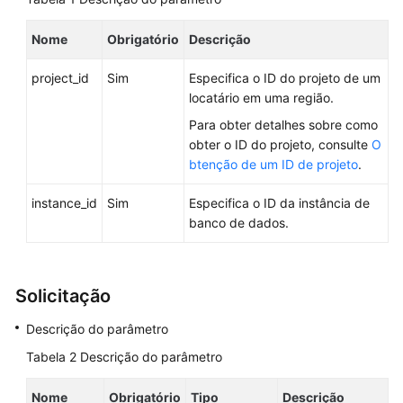
API
Nome
Obrigatório
Descrição
v3
(recomendada)
project_id
Sim
Especifica o ID do projeto de um
locatário em uma região.
Consulta
Para obter detalhes sobre como
de
obter o ID do projeto, consulte
O
informações
btenção de um ID de projeto
.
de
versão
instance_id
Sim
Especifica o ID da instância de
sobre
banco de dados.
APIs
Consulta
de
Solicitação
informações
de
Descrição do parâmetro
versão
Tabela 2
Descrição do parâmetro
sobre
um
Nome
Obrigatório
Tipo
Descrição