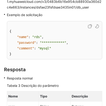
1.myhuaweicloud.com/v3/0483b6b16e954cb88930a360d2
de
c4e663/instances/dsfae23fsfdsae3435in01/db_user
dados
(Descartado)
Exemplo de solicitação
Consulta
de
{
detalhes
"name"
:
"rds"
,
sobre
"password"
:
"************"
,
bancos
"comment"
:
"mysql"
de
}
dados
Consulta
Resposta
de
bancos
Resposta normal
de
Tabela 3
Descrição do parâmetro
dados
autorizados
Nome
Tipo
Descrição
de
um