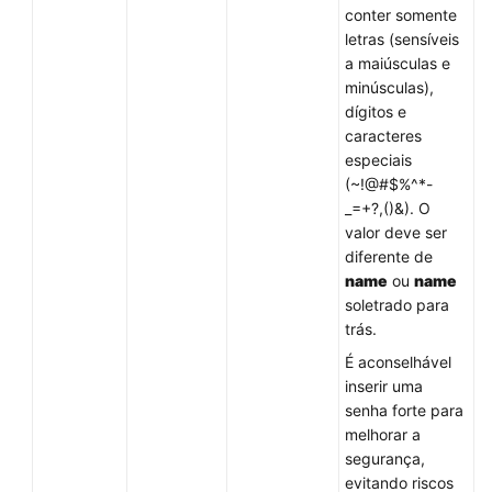
conter somente
dados
letras (sensíveis
a maiúsculas e
Configuração
minúsculas),
de
dígitos e
parâmetros
caracteres
especiais
Backup
(~!@#$%^*-
e
_=+?,()&). O
restauração
valor deve ser
diferente de
Consultas
name
ou
name
de
soletrado para
informações
trás.
de
É aconselhável
log
inserir uma
senha forte para
Gerenciamento
melhorar a
de
segurança,
bancos
evitando riscos
de