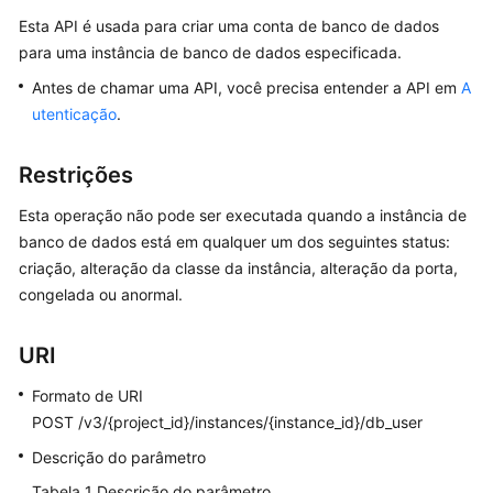
Esta API é usada para criar uma conta de banco de dados
Melhores
práticas
para uma instância de banco de dados especificada.
Antes de chamar uma API, você precisa entender a API em
A
Referência
utenticação
.
de
API
Restrições
Antes
Esta operação não pode ser executada quando a instância de
de
banco de dados está em qualquer um dos seguintes status:
começar
criação, alteração da classe da instância, alteração da porta,
congelada ou anormal.
Visão
geral
de
URI
API
Formato de URI
POST /v3/{project_id}/instances/{instance_id}/db_user
Chamada
de
Descrição do parâmetro
APIs
Tabela 1
Descrição do parâmetro