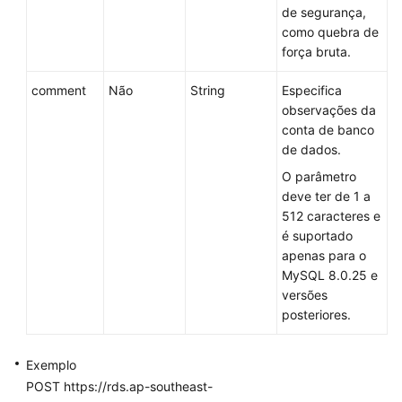
de segurança,
dados
como quebra de
e
força bruta.
contas
(MySQL)
comment
Não
String
Especifica
observações da
Precauções
conta de banco
de dados.
Criação
O parâmetro
de
deve ter de 1 a
um
512 caracteres e
banco
é suportado
de
apenas para o
dados
MySQL 8.0.25 e
versões
Consulta
posteriores.
de
detalhes
sobre
Exemplo
um
POST https://rds.ap-southeast-
banco