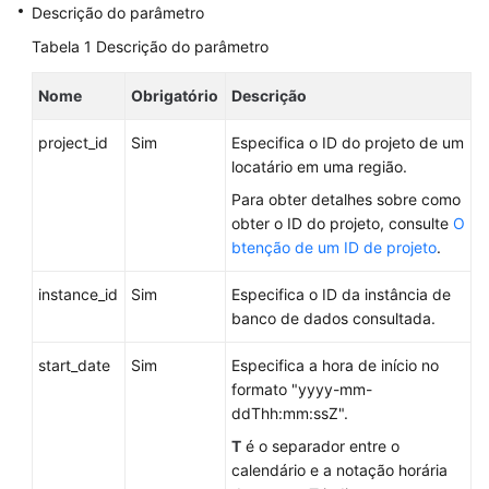
Descrição do parâmetro
API
Tabela 1
Descrição do parâmetro
v3
(recomendada)
Nome
Obrigatório
Descrição
Consulta
project_id
Sim
Especifica o ID do projeto de um
de
locatário em uma região.
informações
Para obter detalhes sobre como
de
obter o ID do projeto, consulte
O
versão
btenção de um ID de projeto
.
sobre
APIs
instance_id
Sim
Especifica o ID da instância de
banco de dados consultada.
Consulta
de
start_date
Sim
Especifica a hora de início no
informações
formato "yyyy-mm-
de
ddThh:mm:ssZ".
versão
sobre
T
é o separador entre o
um
calendário e a notação horária