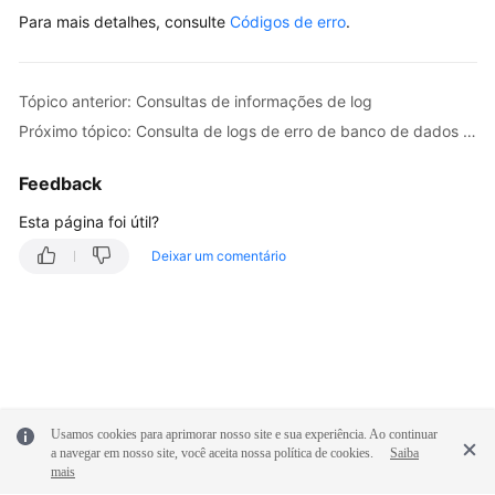
Para mais detalhes, consulte
Códigos de erro
.
Consulta
da
política
Tópico anterior: Consultas de informações de log
para
logs
Próximo tópico: Consulta de logs de erro de banco de dados (MySQL)
de
auditoria
Feedback
do
Esta página foi útil?
SQL
Deixar um comentário
Obtenção
de
uma
lista
de
logs
de
Usamos cookies para aprimorar nosso site e sua experiência. Ao continuar
auditoria
a navegar em nosso site, você aceita nossa política de cookies.
Saiba
mais