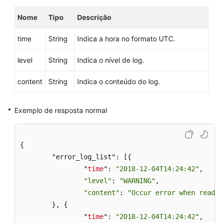
lentos
Nome
Tipo
Descrição
de
banco
time
String
Indica a hora no formato UTC.
de
dados
level
String
Indica o nível de log.
(MySQL)
content
String
Indica o conteúdo do log.
Mostra
de
logs
Exemplo de resposta normal
originais
(RDS
for
{

MySQL)
	"error_log_list": [{

		"
time
": 
"2018-12-04T14:24:42"
,

Obtenção
"level"
: 
"WARNING"
,

de
"content"
: 
"Occur error when readin
estatísticas
	}, {

de
log
		"
time
": 
"2018-12-04T14:24:42"
,
