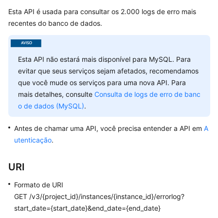
Esta API é usada para consultar os 2.000 logs de erro mais
Melhores
práticas
recentes do banco de dados.
Referência
de
Esta API não estará mais disponível para MySQL. Para
API
evitar que seus serviços sejam afetados, recomendamos
que você mude os serviços para uma nova API. Para
Antes
mais detalhes, consulte
Consulta de logs de erro de banc
de
o de dados (MySQL)
.
começar
Antes de chamar uma API, você precisa entender a API em
A
Visão
utenticação
.
geral
de
URI
API
Formato de URI
Chamada
GET /v3/{project_id}/instances/{instance_id}/errorlog?
de
start_date={start_date}&end_date={end_date}
APIs