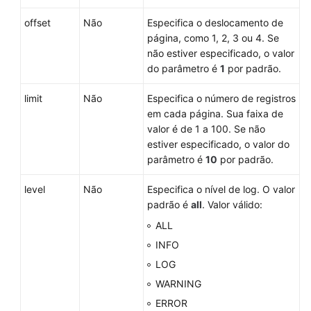
banco
offset
Não
Especifica o deslocamento de
de
página, como 1, 2, 3 ou 4. Se
dados
não estiver especificado, o valor
do parâmetro é
1
por padrão.
Gerenciamento
de
limit
Não
Especifica o número de registros
instâncias
em cada página. Sua faixa de
de
valor é de 1 a 100. Se não
banco
estiver especificado, o valor do
de
parâmetro é
10
por padrão.
dados
level
Não
Especifica o nível de log. O valor
Instâncias
padrão é
all
. Valor válido:
de
ALL
DR
INFO
Segurança
LOG
de
WARNING
banco
ERROR
de