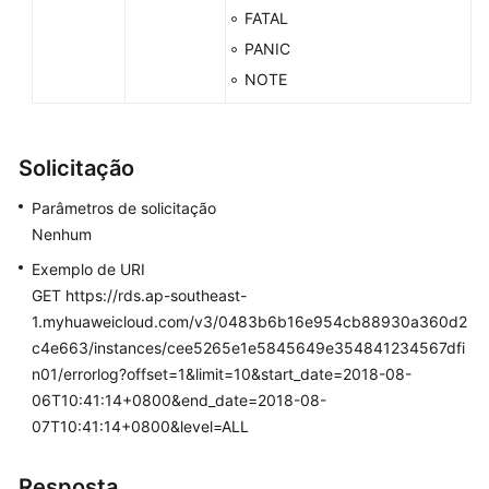
FATAL
dados
PANIC
Configuração
NOTE
de
parâmetros
Solicitação
Backup
e
Parâmetros de solicitação
restauração
Nenhum
Consultas
Exemplo de URI
de
GET https://rds.ap-southeast-
informações
1.myhuaweicloud.com/v3/0483b6b16e954cb88930a360d2
de
c4e663/instances/cee5265e1e5845649e354841234567dfi
log
n01/errorlog?offset=1&limit=10&start_date=2018-08-
06T10:41:14+0800&end_date=2018-08-
Consulta
07T10:41:14+0800&level=ALL
de
logs
Resposta
de