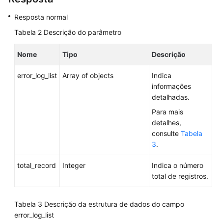
erro
Resposta normal
de
banco
Tabela 2
Descrição do parâmetro
de
dados
Nome
Tipo
Descrição
Consulta
error_log_list
Array of objects
Indica
de
informações
logs
detalhadas.
de
Para mais
erro
detalhes,
de
consulte
Tabela
banco
3
.
de
dados
total_record
Integer
Indica o número
(MySQL)
total de registros.
Consulta
Tabela 3
Descrição da estrutura de dados do campo
de
error_log_list
logs