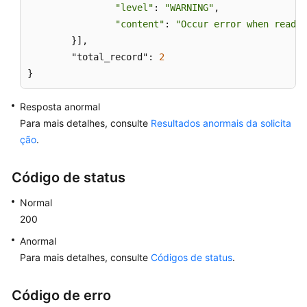
de
"level"
: 
"WARNING"
,

consulta
"content"
: 
"Occur error when readin
lenta
	}],

	"total_record": 
2
Obtenção
}
de
links
Resposta anormal
para
Para mais detalhes, consulte
Resultados anormais da solicita
download
ção
.
de
logs
de
Código de status
consulta
Normal
lenta
200
Configuração
Anormal
da
Para mais detalhes, consulte
Códigos de status
.
auditoria
do
Código de erro
SQL