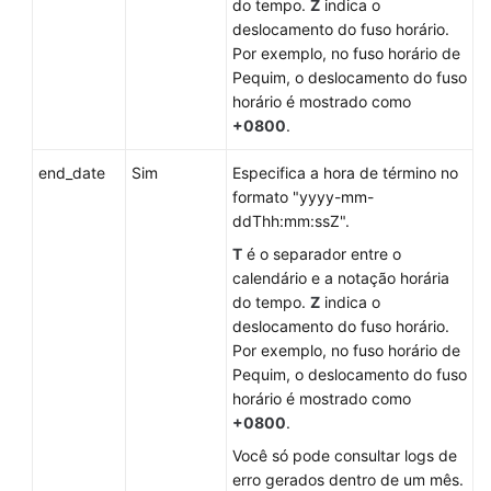
mecanismo
do tempo.
Z
indica o
de
deslocamento do fuso horário.
banco
Por exemplo, no fuso horário de
de
Pequim, o deslocamento do fuso
dados
horário é mostrado como
+0800
.
Consulta
end_date
de
Sim
Especifica a hora de término no
especificações
formato "yyyy-mm-
de
ddThh:mm:ssZ".
banco
T
é o separador entre o
de
calendário e a notação horária
dados
do tempo.
Z
indica o
deslocamento do fuso horário.
Consulta
Por exemplo, no fuso horário de
do
Pequim, o deslocamento do fuso
tipo
horário é mostrado como
de
+0800
.
armazenamento
Você só pode consultar logs de
de
erro gerados dentro de um mês.
um