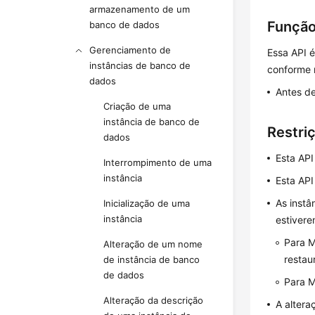
armazenamento de um
Funçã
banco de dados
Gerenciamento de
Essa API 
instâncias de banco de
conforme 
dados
Antes d
Criação de uma
instância de banco de
Restri
dados
Esta AP
Interrompimento de uma
instância
Esta API
As inst
Inicialização de uma
instância
estivere
Para M
Alteração de um nome
restau
de instância de banco
de dados
Para M
Alteração da descrição
A altera