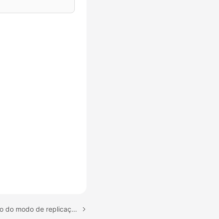
Próximo tópico: Alteração do modo de replicação de dados de instâncias de banco de dados primárias/em espera