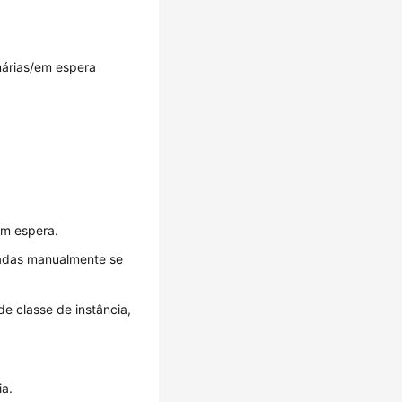
márias/em espera
em espera.
nadas manualmente se
de classe de instância,
ia.