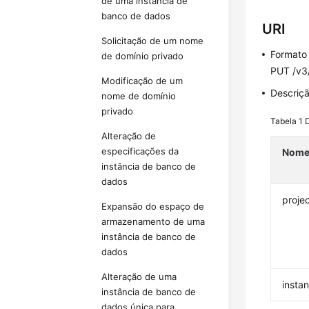
de uma instância de
banco de dados
URI
Solicitação de um nome
Formato
de domínio privado
PUT /v3
Modificação de um
Descriç
nome de domínio
privado
Tabela 1
Alteração de
especificações da
Nom
instância de banco de
dados
projec
Expansão do espaço de
armazenamento de uma
instância de banco de
dados
Alteração de uma
insta
instância de banco de
dados única para