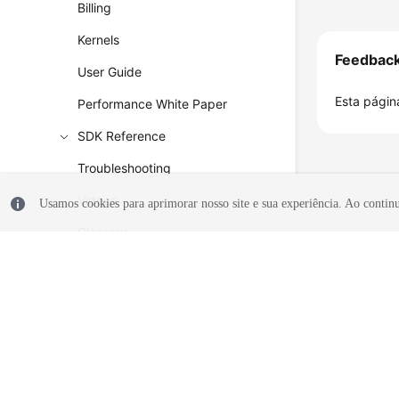
Billing
Kernels
Feedbac
User Guide
Esta página
Performance White Paper
SDK Reference
Troubleshooting
Videos
Usamos cookies para aprimorar nosso site e sua experiência. Ao continua
Glossary
More Documents
© 2026, Huawei Cloud Computing Technologies Co., Ltd. E/ou suas af
reservados.