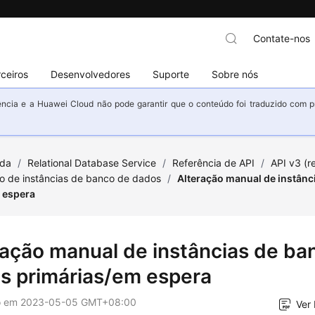
Contate-nos
ceiros
Desenvolvedores
Suporte
Sobre nós
ncia e a Huawei Cloud não pode garantir que o conteúdo foi traduzido com prec
uda
/
Relational Database Service
/
Referência de API
/
API v3 (
o de instâncias de banco de dados
/
Alteração manual de instânc
 espera
ração manual de instâncias de ba
s primárias/em espera
o em
2023-05-05 GMT+08:00
Ver