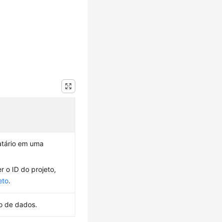
catário em uma
 o ID do projeto,
eto
.
co de dados.