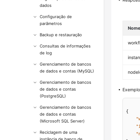
dados
Configuração de
parâmetros
Nom
Backup e restauração
workf
Consultas de informações
de log
insta
Gerenciamento de bancos
de dados e contas (MySQL)
nodeI
Gerenciamento de bancos
de dados e contas
Exemplo
(PostgreSQL)
Gerenciamento de bancos
{
de dados e contas
"
(Microsoft SQL Server)
"
Reciclagem de uma
"
instância de banco de