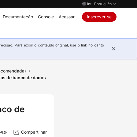
Intl-Português
Documentação
Console
Acessar
Inscrever-se
isão. Para exibir o conteúdo original, use o link no canto
recomendada)
/
ias de banco de dados
nco de
Compartilhar
 PDF