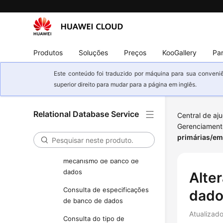
Melhores práticas
Referência de API
Antes de começar
Produtos
Soluções
Preços
KooGallery
Par
Visão geral de API
Este conteúdo foi traduzido por máquina para sua conveniê
Chamada de APIs
superior direito para mudar para a página em inglês.
API v3 (recomendada)
Consulta de informações
Relational Database Service
Central de aj
de versão sobre APIs
Gerenciament
primárias/em
Consulta de informações
de versão sobre um
mecanismo de banco de
dados
Alte
Consulta de especificações
dado
de banco de dados
Atualizad
Consulta do tipo de