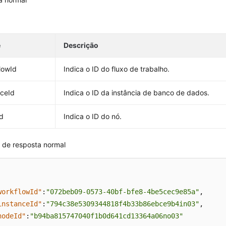
e
Descrição
lowId
Indica o ID do fluxo de trabalho.
nceId
Indica o ID da instância de banco de dados.
d
Indica o ID do nó.
 de resposta normal
workflowId"
:
"072beb09-0573-40bf-bfe8-4be5cec9e85a"
,
instanceId"
:
"794c38e5309344818f4b33b86ebce9b4in03"
,
nodeId"
:
"b94ba815747040f1b0d641cd13364a06no03"