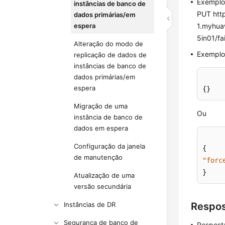
Exempl
instâncias de banco de
PUT http
dados primárias/em
espera
1.myhua
5in01/fa
Alteração do modo de
Exemplo 
replicação de dados de
instâncias de banco de
dados primárias/em
espera
{}
Migração de uma
Ou
instância de banco de
dados em espera
Configuração da janela
{
de manutenção
"forc
}
Atualização de uma
versão secundária
Instâncias de DR
Respo
Segurança de banco de
Respost