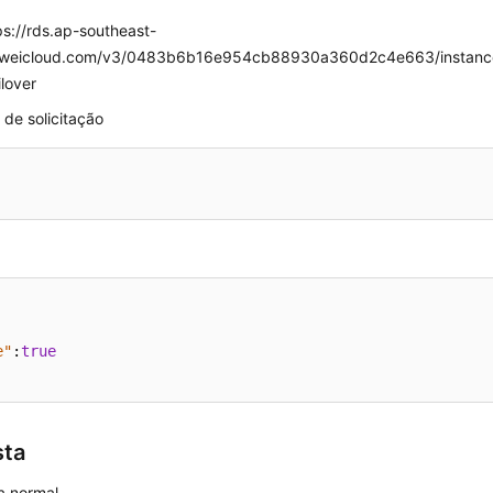
o
s://rds.ap-southeast-
weicloud.com/v3/0483b6b16e954cb88930a360d2c4e663/instance
ilover
de solicitação
e"
:
true
sta
a normal