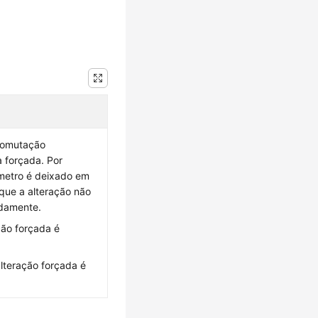
comutação
 forçada. Por
metro é deixado em
que a alteração não
damente.
ção forçada é
lteração forçada é