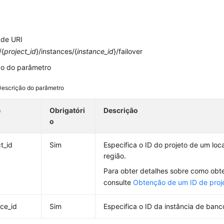
 de URI
/{
project_id
}/instances/{
instance_id
}/failover
ão do parâmetro
Descrição do parâmetro
e
Obrigatóri
Descrição
o
t_id
Sim
Especifica o ID do projeto de um lo
região.
Para obter detalhes sobre como obter
consulte
Obtenção de um ID de proj
nce_id
Sim
Especifica o ID da instância de ban