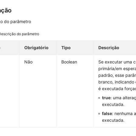
ação
ão do parâmetro
Descrição do parâmetro
e
Obrigatório
Tipo
Descrição
Não
Boolean
Se executar uma 
primária/em espera
padrão, esse parâ
branco, indicando 
é executada força
true
: uma altera
executada.
false
: nenhuma a
executada.