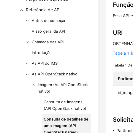
Funçã
Referência de API
Essa API 
Antes de começar
Visão geral da API
URI
Chamada das API
OBTENHA /
Introdução
Tabela 1
l
As API do IMS
Tabela 1
De
As API OpenStack nativo
Parâme
Imagem (As API OpenStack
nativo)
id_ima
Consulta de imagens
(API OpenStack nativo)
Solicit
Consulta de detalhes de
uma imagem (API
Parâmetr
OpenStack nativo)