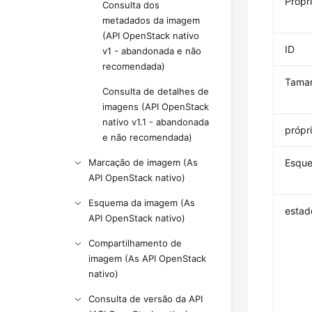
Propri
Consulta dos
metadados da imagem
(API OpenStack nativo
ID
v1 - abandonada e não
recomendada)
Tama
Consulta de detalhes de
imagens (API OpenStack
nativo v1.1 - abandonada
própr
e não recomendada)
Marcação de imagem (As
Esqu
API OpenStack nativo)
Esquema da imagem (As
estad
API OpenStack nativo)
Compartilhamento de
imagem (As API OpenStack
nativo)
Consulta de versão da API