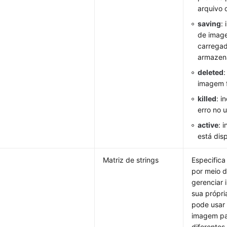
arquivo 
saving
:
de imag
carregad
armazen
deleted
:
imagem f
killed
: i
erro no 
active
: 
está dis
Matriz de strings
Especifica
por meio 
gerenciar
sua própri
pode usar 
imagem pa
diferente