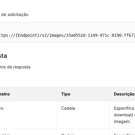
de solicitação
ttps://{Endpoint}/v2/images/33ad552d-1149-471c-8190-ff67
sta
ros de resposta
metro
Tipo
Descrição
vo
Cadeia
Especifica
download 
imagem.