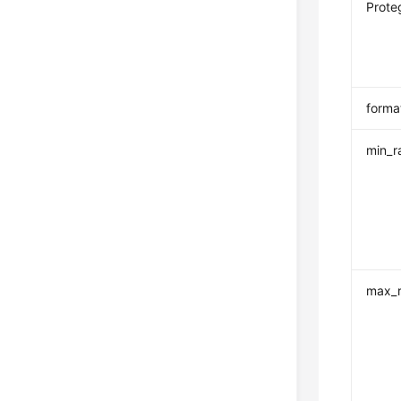
Prote
forma
min_
max_