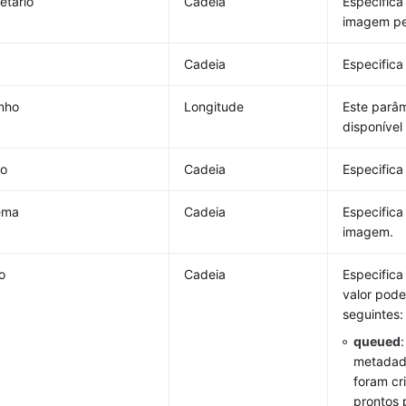
etário
Cadeia
Especifica 
imagem pe
Cadeia
Especifica
nho
Longitude
Este parâm
disponíve
io
Cadeia
Especific
ema
Cadeia
Especific
imagem.
o
Cadeia
Especifica
valor pode
seguintes:
queued
metadad
foram cr
prontos 