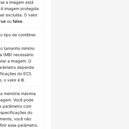
 se a imagem está
. A imagem protegida
er excluída. O valor
rue
ou
false
.
 o tipo de contêiner.
a o tamanho mínimo
a (MB) necessário
utar a imagem. O
parâmetro depende
ificações do ECS.
, o valor é
0
.
a a memória máxima
magem. Você pode
se parâmetro com
especificações do
lmente, você não
finir esse parâmetro.