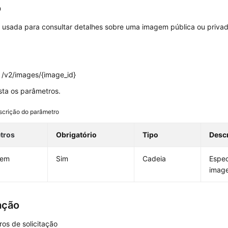
o
é usada para consultar detalhes sobre uma imagem pública ou privad
v2/images/{image_id}
ista os parâmetros.
scrição do parâmetro
tros
Obrigatório
Tipo
Desc
gem
Sim
Cadeia
Espec
imag
ação
os de solicitação