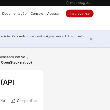
Intl-Português
Documentação
Console
Acessar
Inscrever-se
isão. Para exibir o conteúdo original, use o link no canto
penStack nativo
/
 OpenStack nativo)
(API
Compartilhar
 PDF