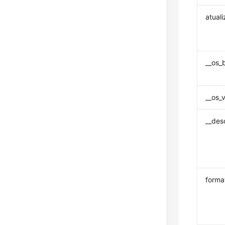
atual
__os_b
__os_
__des
forma