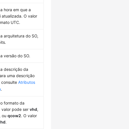
 a hora em que a
 atualizada. O valor
ormato UTC.
 a arquitetura do SO,
its.
 a versão do SO.
 a descrição da
ara uma descrição
, consulte
Atributos
m
.
 o formato da
 valor pode ser
vhd
,
, ou
qcow2
. O valor
vhd
.