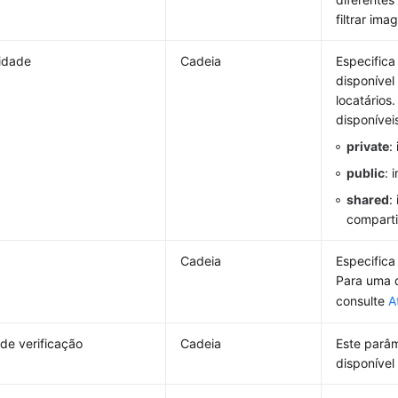
filtrar ima
lidade
Cadeia
Especifica
disponível
locatários
disponívei
private
:
public
: 
shared
:
compart
e
Cadeia
Especific
Para uma 
consulte
A
de verificação
Cadeia
Este parâm
disponíve