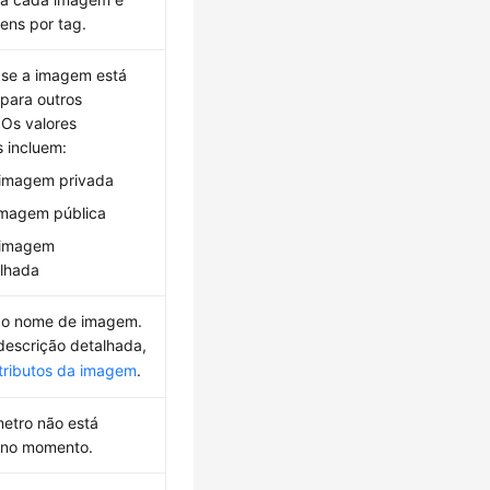
gens por tag.
 se a imagem está
 para outros
. Os valores
s incluem:
 imagem privada
imagem pública
 imagem
ilhada
a o nome de imagem.
descrição detalhada,
tributos da imagem
.
etro não está
l no momento.