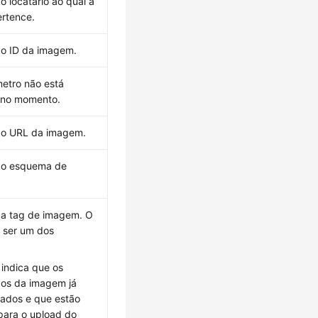
o locatário ao qual a
rtence.
 o ID da imagem.
etro não está
l no momento.
a o URL da imagem.
a o esquema de
 a tag de imagem. O
 ser um dos
: indica que os
os da imagem já
iados e que estão
para o upload do