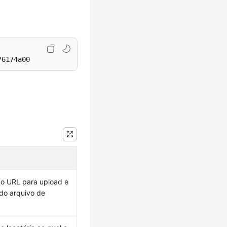
76174a00
 o URL para upload e
do arquivo de