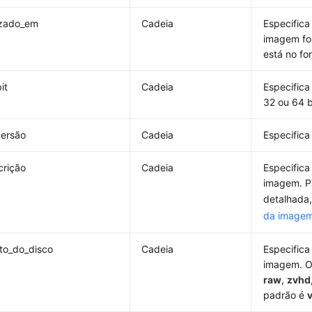
izado_em
Cadeia
Especifica
imagem foi
está no f
it
Cadeia
Especifica
32 ou 64 b
versão
Cadeia
Especifica
crição
Cadeia
Especifica
imagem. P
detalhada
da image
to_do_disco
Cadeia
Especifica
imagem. O
raw
,
zvhd
padrão é