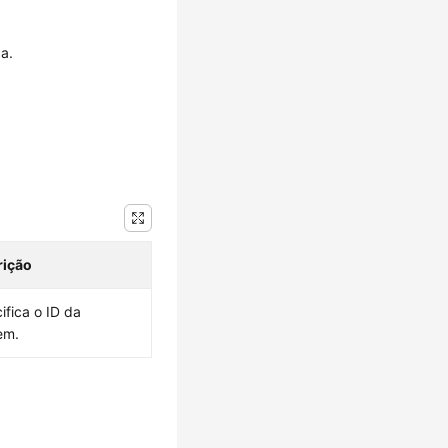
a.
rição
ifica o ID da
em.