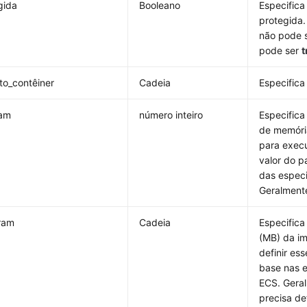
gida
Booleano
Especifica
protegida
não pode s
pode ser
t
to_contêiner
Cadeia
Especifica
ram
número inteiro
Especific
de memóri
para exec
valor do 
das espec
Geralmente
ram
Cadeia
Especific
(MB) da i
definir es
base nas 
ECS. Gera
precisa de