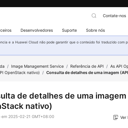
Contate-nos
ceiros
Desenvolvedores
Suporte
Sobre nós
ncia e a Huawei Cloud não pode garantir que o conteúdo foi traduzido com prec
uda
/
Image Management Service
/
Referência de API
/
As API O
PI OpenStack nativo)
/
Consulta de detalhes de uma imagem (API
ulta de detalhes de uma imagem 
Stack nativo)
o em
2025-02-21 GMT+08:00
Ver