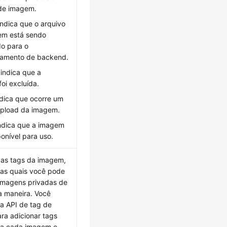
de imagem.
 indica que o arquivo
em está sendo
o para o
amento de backend.
 indica que a
oi excluída.
ndica que ocorre um
upload da imagem.
indica que a imagem
ponível para uso.
 as tags da imagem,
das quais você pode
 imagens privadas de
a maneira. Você
a API de tag de
ra adicionar tags
s a cada imagem e