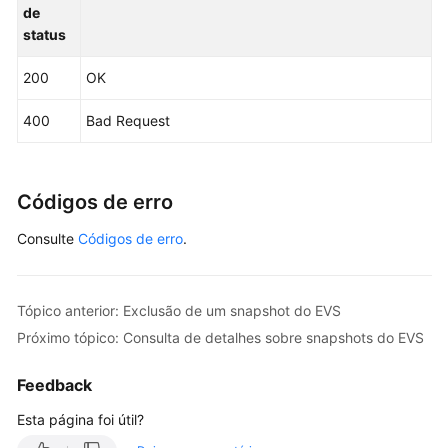
de
	response, err := client.UpdateSnapshot(request)

status
if
 err == 
nil
 {

        fmt.Printf(
"%+v\n"
, response)

200
OK
    } 
else
 {

        fmt.Println(err)

400
Bad Request
    }

Códigos de erro
Consulte
Códigos de erro
.
Tópico anterior: Exclusão de um snapshot do EVS
Próximo tópico: Consulta de detalhes sobre snapshots do EVS
Feedback
Esta página foi útil?