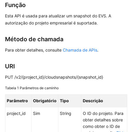
Função
Guia
de
Esta API é usada para atualizar um snapshot do EVS. A
usuário
autorização do projeto empresarial é suportada.
Referência
Método de chamada
de
API
Para obter detalhes, consulte
Chamada de APIs
.
Antes
URI
de
começar
PUT /v2/{project_id}/cloudsnapshots/{snapshot_id}
Visão
Tabela 1
Parâmetros de caminho
geral
de
Parâmetro
Obrigatório
Tipo
Descrição
API
project_id
Sim
String
O ID do projeto. Para
obter detalhes sobre
Chamada
como obter o ID de
das