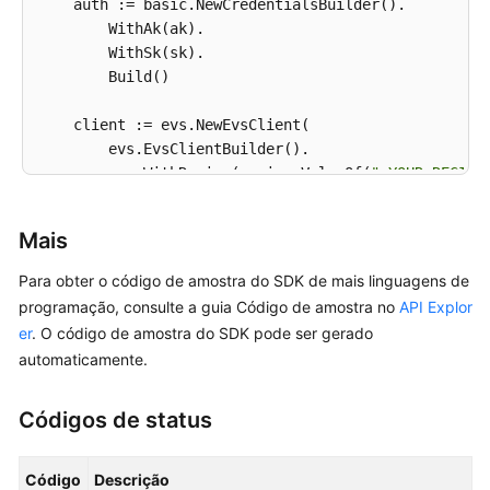
    auth := basic.NewCredentialsBuilder().

        WithAk(ak).

        WithSk(sk).

        Build()

    client := evs.NewEvsClient(

        evs.EvsClientBuilder().

            WithRegion(region.ValueOf(
"<YOUR REGION
            WithCredential(auth).

            Build())

Mais
    request := &model.UpdateSnapshotRequest{}

Para obter o código de amostra do SDK de mais linguagens de
	descriptionSnapshot:= 
"121"
programação, consulte a guia Código de amostra no
API Explor
	nameSnapshot:= 
"test_volume_1"
er
. O código de amostra do SDK pode ser gerado
	snapshotbody := &model.UpdateSnapshotOption{

automaticamente.
		Description: &descriptionSnapshot,

		Name: &nameSnapshot,

	}

Códigos de status
	request.Body = &model.UpdateSnapshotRequestBody{

		Snapshot: snapshotbody,

Código
Descrição
	}
