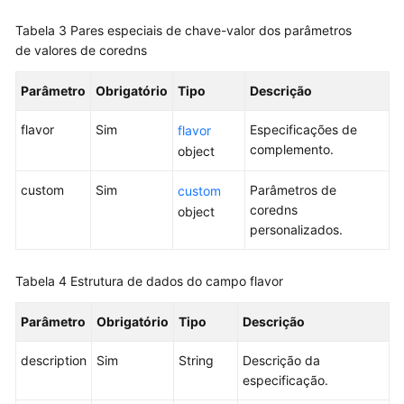
de
Tabela 3
Pares especiais de chave-valor dos parâmetros
nó
de valores de coredns
Adição
Parâmetro
Obrigatório
Tipo
Descrição
de
um
flavor
Sim
Especificações de
flavor
sal
complemento.
object
no
campo
custom
Sim
Parâmetros de
custom
de
coredns
object
senha
personalizados.
ao
criar
um
Tabela 4
Estrutura de dados do campo flavor
nó
Parâmetro
Obrigatório
Tipo
Descrição
Número
description
máximo
Sim
String
Descrição da
de
especificação.
pods