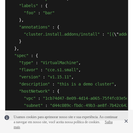
"labels"
 : {

"foo"
 : 
"bar"
    },

"annotations"
 : {

"cluster.install.addons/install"
 : 
"[{
\"
addonT
    }

  },

"spec"
 : {

"type"
 : 
"VirtualMachine"
,

"flavor"
 : 
"cce.s1.small"
,

"version"
 : 
"v1.15.11"
,

"description"
 : 
"this is a demo cluster"
,

"hostNetwork"
 : {

"vpc"
 : 
"1cb74d47-8e09-4d14-a065-75f4fc03e5eb"
"subnet"
 : 
"d44c089c-fbdc-49b3-ae8f-7b42c64219
    },

Usamos cookies para aprimorar nosso site e sua experiência. Ao continuar
"containerNetwork"
 : {

a navegar em nosso site, você aceita nossa política de cookies.
Saiba
"mode"
 : 
"overlay_l2"
,

mais