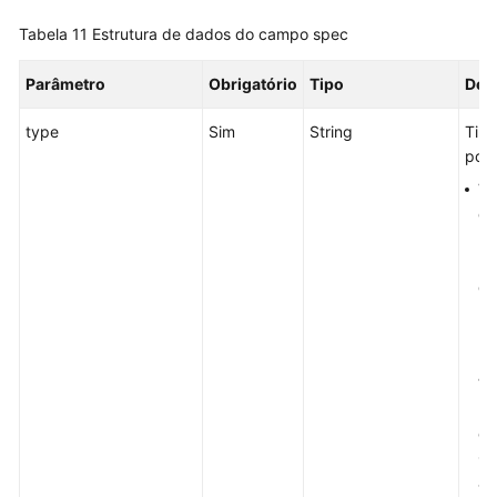
Tabela 11
Estrutura de dados do campo spec
Parâmetro
Obrigatório
Tipo
Des
type
Sim
String
Tipo
poss
Vi
cl
hí
Um
ge
re
ba
El
VM
me
co
O 
au