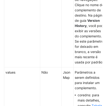
conta
Clique no nome do
complemento de
Especificação
destino. Na página
dos
de guia
Version
complementos
History
, você pode
a
exibir as versões
serem
do complemento.
instalados
Se este parâmetro
durante
for deixado em
a
branco, a versão
criação
mais recente é
do
usada por padrão.
cluster
values
Não
Json
Parâmetros a
Como
Map
serem definidos
obter
para instalar um
parâmetros
complemento.
no
coredns: para
URI
mais detalhes,
da
consulte
Tabela