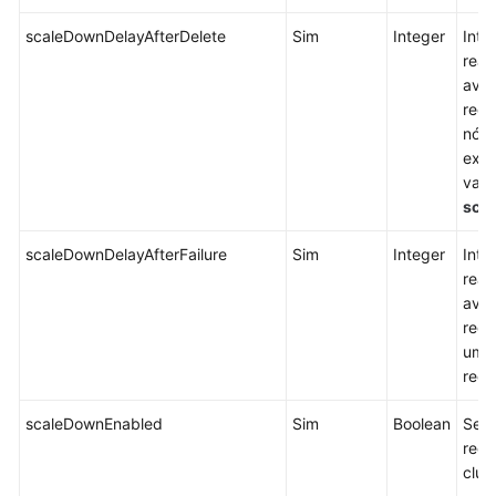
scaleDownDelayAfterDelete
Sim
Integer
Inte
reali
aval
redu
nós 
excl
valo
scan
scaleDownDelayAfterFailure
Sim
Integer
Inte
real
aval
redu
uma 
redu
scaleDownEnabled
Sim
Boolean
Se d
redu
clust