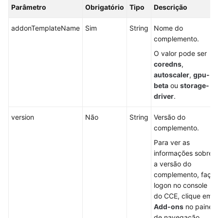
Código
Parâmetro
Obrigatório
Tipo
Descrição
de
status
addonTemplateName
Sim
String
Nome do
complemento.
Códigos
O valor pode ser
de
coredns
,
erro
autoscaler
,
gpu-
beta
ou
storage-
Obtenção
driver
.
de
um
version
Não
String
Versão do
ID
complemento.
de
Para ver as
projeto
informações sobre
a versão do
Obtenção
complemento, faça
de
logon no console
um
do CCE, clique em
ID
Add-ons
no painel
de
de navegação.