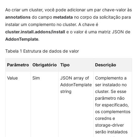
Guia
Ao criar um cluster, você pode adicionar um par chave-valor às
de
annotations
do campo
metadata
no corpo da solicitação para
usuário
instalar um complemento no cluster. A chave é
cluster.install.addons/install
e o valor é uma matriz JSON de
Referência
AddonTemplate
.
de
API
Tabela 1
Estrutura de dados de valor
Antes
Parâmetro
Obrigatório
Tipo
Descrição
de
começar
Value
Sim
JSON array of
Complemento a
AddonTemplate
ser instalado no
Visão
string
cluster. Se esse
geral
parâmetro não
de
for especificado,
API
os complementos
coredns e
Chamada
storage-driver
das
serão instalados