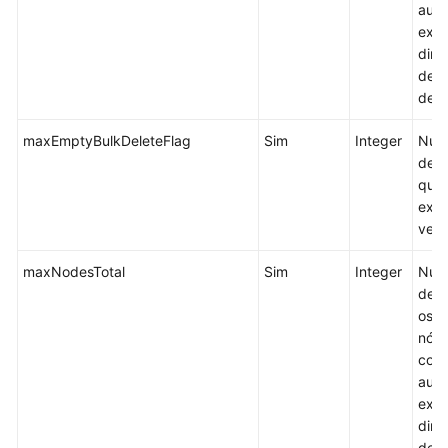
auto
exec
dim
de c
dess
maxEmptyBulkDeleteFlag
Sim
Integer
Núm
de n
que
excl
vez.
maxNodesTotal
Sim
Integer
Núm
de n
os g
nós.
com
auto
exec
dim
de c