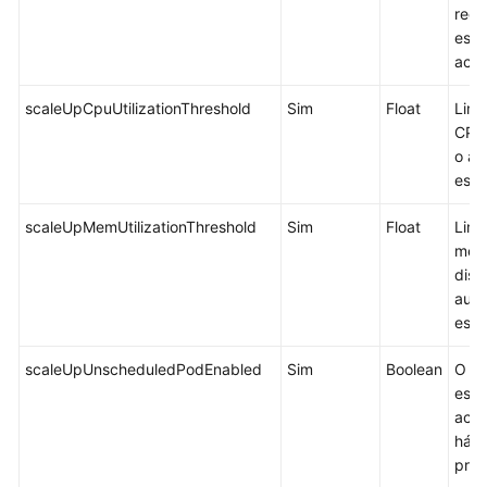
redu
esca
acio
scaleUpCpuUtilizationThreshold
Sim
Float
Limi
CPU 
o au
esca
scaleUpMemUtilizationThreshold
Sim
Float
Limi
memó
disp
aum
esca
scaleUpUnscheduledPodEnabled
Sim
Boolean
O a
esca
aci
há p
pro