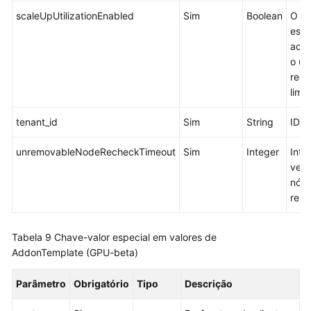
scaleUpUtilizationEnabled
Sim
Boolean
O a
esca
aci
o us
recu
limit
tenant_id
Sim
String
ID d
unremovableNodeRecheckTimeout
Sim
Integer
Inte
veri
nó p
remo
Tabela 9
Chave-valor especial em valores de
AddonTemplate (GPU-beta)
Parâmetro
Obrigatório
Tipo
Descrição