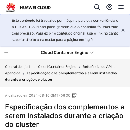
Este conteúdo foi traduzido por máquina para sua conveniência e
a Huawei Cloud não pode garantir que o conteúdo foi traduzido
com precisão. Para exibir o conteúdo original, use o link no canto
superior direito para mudar para a página em inglês.
Cloud Container Engine
Central de ajuda
/
Cloud Container Engine
/
Referência de API
/
Apêndice
/
Especificação dos complementos a serem instalados
durante a criação do cluster
Visão
geral
Atualizado em
2024-09-10 GMT+08:00
de
serviço
Especificação dos complementos a
serem instalados durante a criação
Primeiros
do cluster
passos