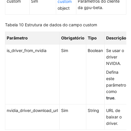
custom
Sim
Parâmetros do cliente
custom
da gpu-beta.
object
Tabela 10
Estrutura de dados do campo custom
Parâmetro
Obrigatório
Tipo
Descrição
is_driver_from_nvidia
Sim
Boolean
Se usar o
driver
NVIDIA.
Defina
este
parâmetro
como
true
.
nvidia_driver_download_url
Sim
String
URL de
baixar o
driver.