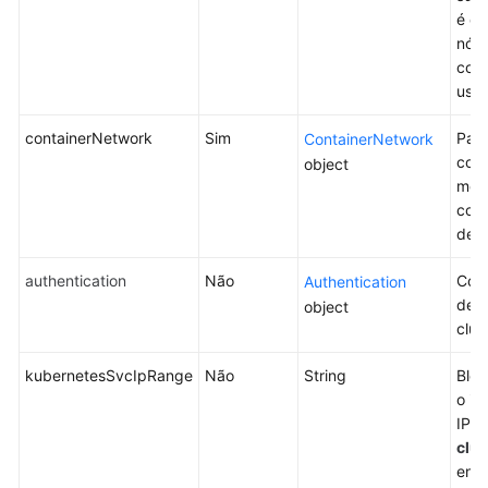
é ob
nós 
comu
usa
containerNetwork
Sim
Parâ
ContainerNetwork
cont
object
mod
cont
de c
authentication
Não
Con
Authentication
de a
object
clus
kubernetesSvcIpRange
Não
String
Bloc
o in
IP n
clus
enqu