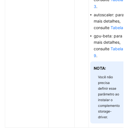
API
3
.
Criação
autoscaler: para
de
mais detalhes,
uma
consulte
Tabela 7
.
VPC
gpu-beta: para
e
mais detalhes,
uma
consulte
Tabela
sub-
9
.
rede
NOTA:
Criação
de
Você não
precisa
um
definir esse
par
parâmetro ao
de
instalar o
chaves
complemento
storage-
Descrição
driver.
de
flavor