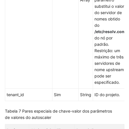
idioma
substitui o valor
selecionado.
do servidor de
Consulte
nomes obtido
a
do
versão
/etc/resolv.conf
em
do nó por
inglês.
padrão.
Restrição: um
What's
máximo de três
New
servidores de
nome upstream
Product
pode ser
Bulletin
especificado.
Billing
tenant_id
Sim
String
ID do projeto.
Kubernetes
Basics
Tabela 7
Pares especiais de chave-valor dos parâmetros
de valores do autoscaler
Best