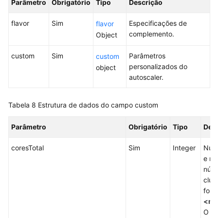
Practices
Parâmetro
Obrigatório
Tipo
Descrição
flavor
Sim
Especificações de
SDK
flavor
complemento.
Reference
Object
custom
Sim
Parâmetros
custom
Skill
personalizados do
Reference
object
autoscaler.
Videos
Tabela 8
Estrutura de dados do campo custom
More
Documents
Parâmetro
Obrigatório
Tipo
Des
coresTotal
Sim
Integer
Núm
e mí
núcl
clus
form
<mi
O c