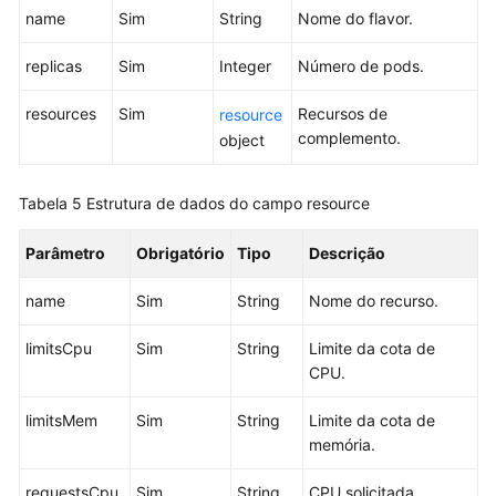
name
Sim
String
Nome do flavor.
que
podem
replicas
Sim
Integer
Número de pods.
ser
criados
resources
Sim
Recursos de
resource
em
complemento.
object
um
nó
Tabela 5
Estrutura de dados do campo resource
Sistema
operacional
Parâmetro
Obrigatório
Tipo
Descrição
do
nó
name
Sim
String
Nome do recurso.
Alocação
limitsCpu
Sim
String
Limite da cota de
de
CPU.
espaço
em
limitsMem
Sim
String
Limite da cota de
disco
memória.
de
dados
requestsCpu
Sim
String
CPU solicitada.