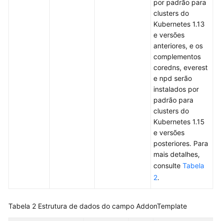
APIs
por padrão para
clusters do
Kubernetes 1.13
APIs
e versões
anteriores, e os
APIs
complementos
do
coredns, everest
Kubernetes
e npd serão
instalados por
APIs
padrão para
desatualizadas
clusters do
Kubernetes 1.15
Políticas
e versões
de
posteriores. Para
permissões
mais detalhes,
e
consulte
Tabela
ações
2
.
suportadas
Apêndice
Tabela 2
Estrutura de dados do campo AddonTemplate