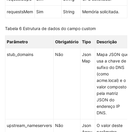
Anexação
requestsMem
Sim
String
Memória solicitada.
de
discos
Tabela 6
Estrutura de dados do campo custom
a
um
Parâmetro
Obrigatório
Tipo
Descrição
nó
stub_domains
Não
Json
Mapa JSON que
Perguntas
Map
usa a chave de
frequentes
sufixo do DNS
(como
No
acme.local) e o
momento,
valor composto
o
pela matriz
conteúdo
JSON do
não
endereço IP
está
DNS.
disponível
no
upstream_nameservers
Não
Json
O valor deste
seu
Array
parâmetro