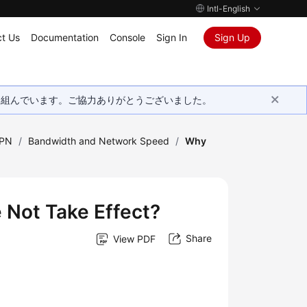
Intl-English
t Us
Documentation
Console
Sign In
Sign Up
取り組んでいます。ご協力ありがとうございました。
VPN
/
Bandwidth and Network Speed
/
Why
Not Take Effect?
Share
View PDF