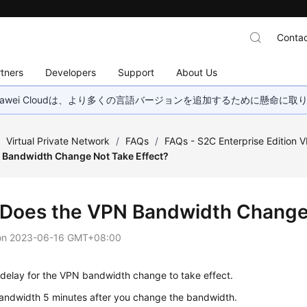
Contac
tners
Developers
Support
About Us
wei Cloudは、より多くの言語バージョンを追加するために懸命に
/
Virtual Private Network
/
FAQs
/
FAQs - S2C Enterprise Edition 
 Bandwidth Change Not Take Effect?
Does the VPN Bandwidth Change 
on
2023-06-16 GMT+08:00
 delay for the VPN bandwidth change to take effect.
bandwidth 5 minutes after you change the bandwidth.