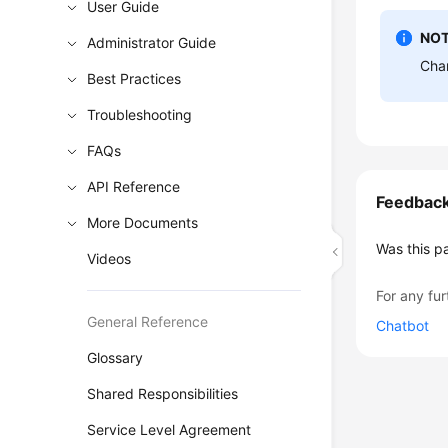
User Guide
NOT
Administrator Guide
Chan
Best Practices
Troubleshooting
FAQs
API Reference
Feedbac
More Documents
Was this p
Videos
For any fur
General Reference
Chatbot
Glossary
Shared Responsibilities
Service Level Agreement