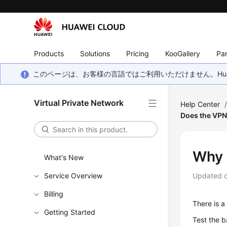
Products
Solutions
Pricing
KooGallery
Par
このページは、お客様の言語ではご利用いただけません。Hua
Virtual Private Network
Help Center
Does the VPN
Why 
What's New
Service Overview
Updated 
Billing
There is a
Getting Started
Test the 