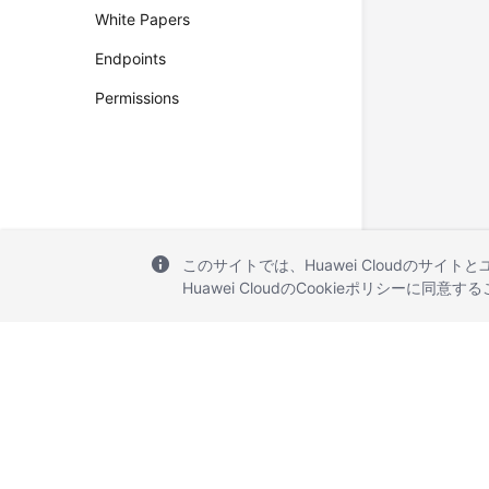
White Papers
Endpoints
Permissions
このサイトでは、Huawei Cloudのサイト
Huawei CloudのCookieポリシーに同意
© 2026, Huawei Cloud Computing Technologies Co., Ltd. and/or its affi