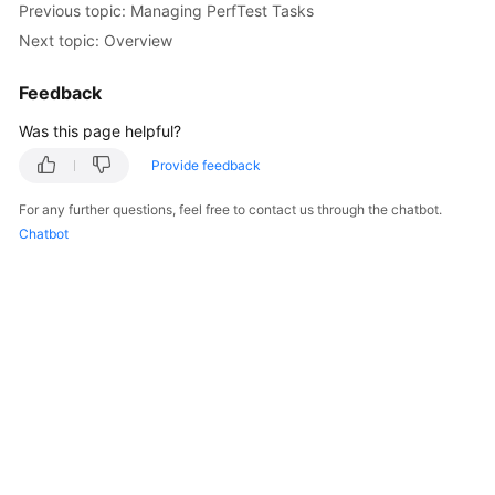
Previous topic: Managing PerfTest Tasks
Started
Next topic: Overview
User
Feedback
Guide
Was this page helpful?
Best
Practices
Provide feedback
For any further questions, feel free to contact us through the chatbot.
API
Chatbot
Reference
SDK
Reference
FAQs
Videos
General