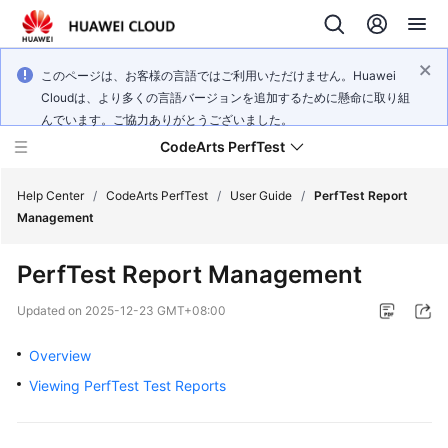
このページは、お客様の言語ではご利用いただけません。Huawei
Cloudは、より多くの言語バージョンを追加するために懸命に取り組
んでいます。ご協力ありがとうございました。
CodeArts PerfTest
Help Center
/
CodeArts PerfTest
/
User Guide
/
PerfTest Report
Management
What's
PerfTest Report Management
New
Updated on
2025-12-23 GMT+08:00
Service
Overview
Overview
Viewing PerfTest Test Reports
Billing
Getting