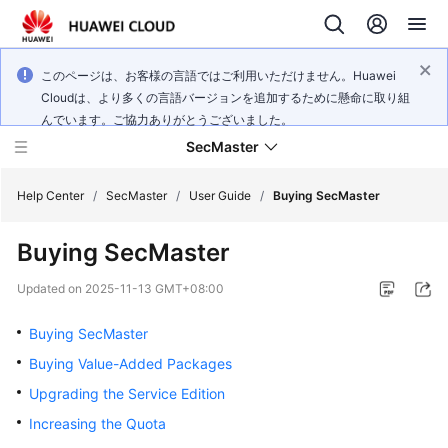
このページは、お客様の言語ではご利用いただけません。Huawei
Cloudは、より多くの言語バージョンを追加するために懸命に取り組
んでいます。ご協力ありがとうございました。
SecMaster
Help Center
/
SecMaster
/
User Guide
/
Buying SecMaster
Buying SecMaster
What's
New
Updated on
2025-11-13 GMT+08:00
Technology
Buying SecMaster
Poster
Buying Value-Added Packages
Upgrading the Service Edition
Service
Overview
Increasing the Quota