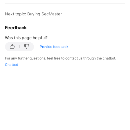
Billing
Next topic: Buying SecMaster
Getting
Started
Feedback
User
Was this page helpful?
Guide
Provide feedback
Best
For any further questions, feel free to contact us through the chatbot.
Practices
Chatbot
API
Reference
FAQs
More
Documents
Videos