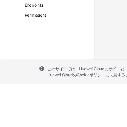
Endpoints
Permissions
このサイトでは、Huawei Cloudのサイト
Huawei CloudのCookieポリシーに同意
© 2026, Huawei Cloud Computing Technologies Co., Ltd. and/or its affi