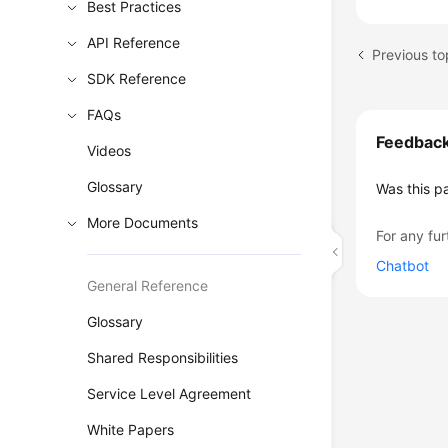
Best Practices
API Reference
Previous to
SDK Reference
FAQs
Feedbac
Videos
Glossary
Was this p
More Documents
For any fur
Chatbot
General Reference
Glossary
Shared Responsibilities
Service Level Agreement
White Papers