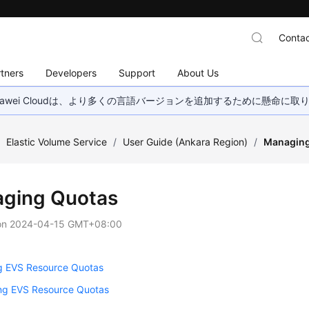
Contac
tners
Developers
Support
About Us
wei Cloudは、より多くの言語バージョンを追加するために懸命に
/
Elastic Volume Service
/
User Guide (Ankara Region)
/
Managing
ging Quotas
on
2024-04-15 GMT+08:00
g EVS Resource Quotas
ing EVS Resource Quotas