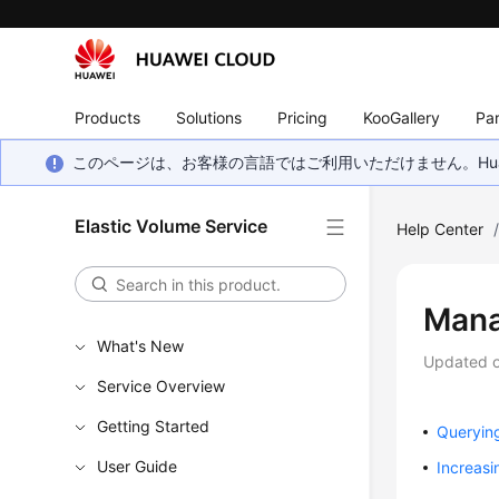
Products
Solutions
Pricing
KooGallery
Par
このページは、お客様の言語ではご利用いただけません。Hua
Elastic Volume Service
Help Center
Mana
What's New
Updated 
Service Overview
Getting Started
Queryin
User Guide
Increas