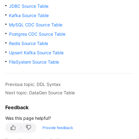
Billing
JDBC Source Table
Kafka Source Table
Getting
MySQL CDC Source Table
Started
Postgres CDC Source Table
User
Redis Source Table
Guide
Upsert Kafka Source Table
Best
FileSystem Source Table
Practices
Developer
Previous topic: DDL Syntax
Guide
Next topic: DataGen Source Table
SQL
Feedback
Syntax
Reference
Was this page helpful?
Provide feedback
API
Reference