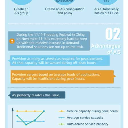
General
Reference
Glossary
Shared
Responsibilities
Service
Level
Agreement
White
Papers
Endpoints
Permissions