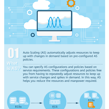
User
Guide
Best
Practices
API
Reference
SDK
Reference
FAQs
Videos
Glossary
More
Documents