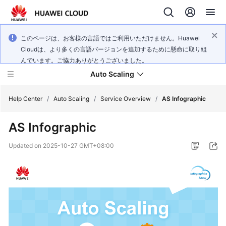
このページは、お客様の言語ではご利用いただけません。Huawei
Cloudは、より多くの言語バージョンを追加するために懸命に取り組
んでいます。ご協力ありがとうございました。
Auto Scaling
Help Center
/
Auto Scaling
/
Service Overview
/
AS Infographic
AS Infographic
What's
New
Updated on
2025-10-27 GMT+08:00
Service
Overview
Getting
Started