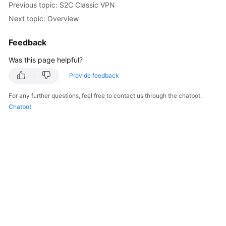
Previous topic: S2C Classic VPN
Started
Next topic: Overview
User
Feedback
Guide
Was this page helpful?
Administrator
Guide
Provide feedback
For any further questions, feel free to contact us through the chatbot.
Best
Chatbot
Practices
Troubleshooting
FAQs
API
Reference
More
Documents