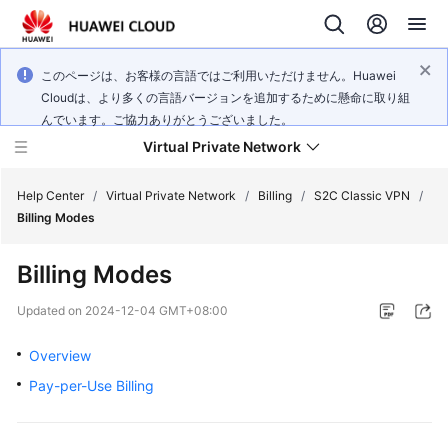
このページは、お客様の言語ではご利用いただけません。Huawei
Cloudは、より多くの言語バージョンを追加するために懸命に取り組
んでいます。ご協力ありがとうございました。
Virtual Private Network
Help Center
/
Virtual Private Network
/
Billing
/
S2C Classic VPN
/
Billing Modes
What's
Billing Modes
New
Updated on
2024-12-04 GMT+08:00
Service
Overview
Overview
Pay-per-Use Billing
Billing
Getting