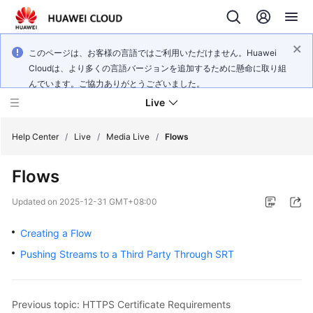
このページは、お客様の言語ではご利用いただけません。Huawei
Cloudは、より多くの言語バージョンを追加するために懸命に取り組
んでいます。ご協力ありがとうございました。
Live
Help Center
/
Live
/
Media Live
/
Flows
Flows
What's
New
Updated on
2025-12-31 GMT+08:00
Product
Creating a Flow
Bulletin
Pushing Streams to a Third Party Through SRT
Service
Overview
Previous topic: HTTPS Certificate Requirements