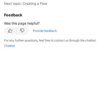
Next topic: Creating a Flow
Billing
Feedback
Getting
Started
Was this page helpful?
Cloud
Provide feedback
Live
For any further questions, feel free to contact us through the chatbot.
Chatbot
Media
Live
Best
Practices
Cloud
Live
API
Reference
Media