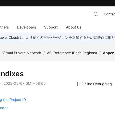
Contac
tners
Developers
Support
About Us
wei Cloudは、より多くの言語バージョンを追加するために懸命に
/
Virtual Private Network
/
API Reference (Paris Regions)
/
Appen
ndixes
on
2025-05-07 GMT+08:00
Online Debugging
g the Project ID
Codes