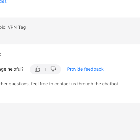
odes
opic: VPN Tag
k
age helpful?
Provide feedback
ther questions, feel free to contact us through the chatbot.