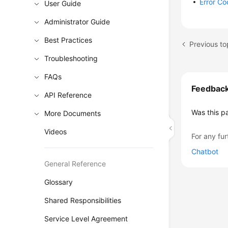
Error C
User Guide
Administrator Guide
Best Practices
Previous t
Troubleshooting
FAQs
Feedbac
API Reference
Was this p
More Documents
Videos
For any fur
Chatbot
General Reference
Glossary
Shared Responsibilities
Service Level Agreement