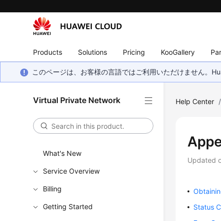
Products
Solutions
Pricing
KooGallery
Par
このページは、お客様の言語ではご利用いただけません。Hua
Virtual Private Network
Help Center
Appe
What's New
Updated 
Service Overview
Billing
Obtainin
Getting Started
Status 