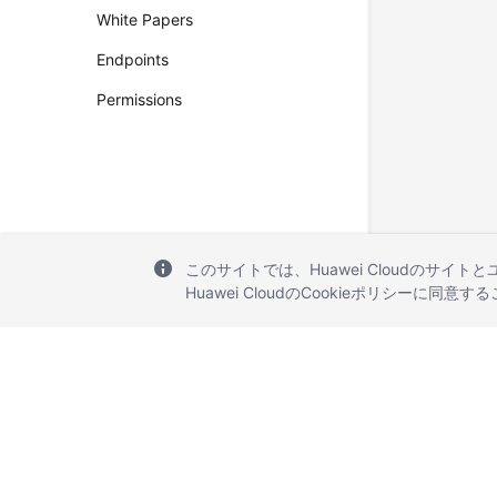
White Papers
Endpoints
Permissions
このサイトでは、Huawei Cloudのサイト
Huawei CloudのCookieポリシーに同意
© 2026, Huawei Cloud Computing Technologies Co., Ltd. and/or its affi