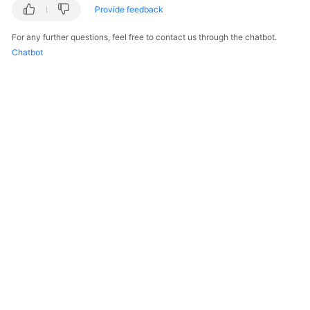
Started
Provide feedback
For any further questions, feel free to contact us through the chatbot.
User
Chatbot
Guide
Best
Practices
Security
White
Paper
API
Reference
SDK
Reference
FAQs