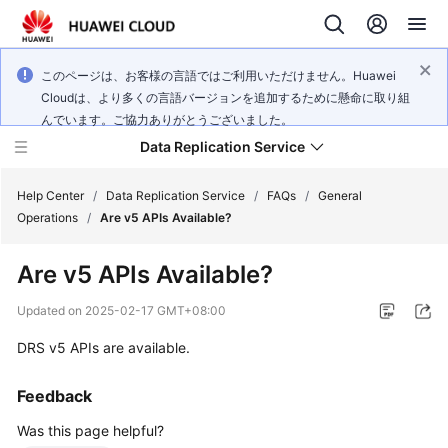
このページは、お客様の言語ではご利用いただけません。Huawei
Cloudは、より多くの言語バージョンを追加するために懸命に取り組
んでいます。ご協力ありがとうございました。
Data Replication Service
Help Center
/
Data Replication Service
/
FAQs
/
General
Operations
/
Are v5 APIs Available?
What's
Are v5 APIs Available?
New
Updated on
2025-02-17 GMT+08:00
Service
DRS v5 APIs are available.
Overview
Feedback
Billing
Was this page helpful?
Getting