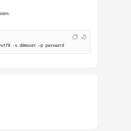
stem.
=utf8 -u ddmuser –p password