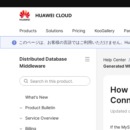
Products
Solutions
Pricing
KooGallery
Par
このページは、お客様の言語ではご利用いただけません。Hua
Distributed Database
Help Center
Middleware
Generated Wh
How 
What's New
Conn
Product Bulletin
Updated 
Service Overview
If the
MyS
Billing