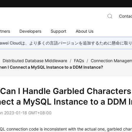
Contac
tners
Developers
Support
About Us
wei Cloudは、より多くの言語バージョンを追加するために懸命に
/
Distributed Database Middleware
/
FAQs
/
Connection Manage
en I Connect a MySQL Instance to a DDM Instance?
Can I Handle Garbled Characters
ect a MySQL Instance to a DDM 
on
2023-01-18 GMT+08:00
QL connection
code is inconsistent with the actual one, garbled cha