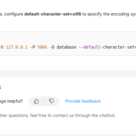
se, configure
default-character-set=utf8
to specify the encoding sy
-h 
127.0
.0
.1
 -P 
5066
 -D database --
default
-character-set
k
age helpful?
Provide feedback
ther questions, feel free to contact us through the chatbot.