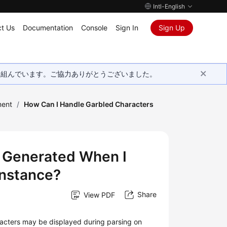
Intl-English
t Us
Documentation
Console
Sign In
Sign Up
取り組んでいます。ご協力ありがとうございました。
ment
/
How Can I Handle Garbled Characters
 Generated When I
Instance?
Share
View PDF
racters may be displayed during parsing on