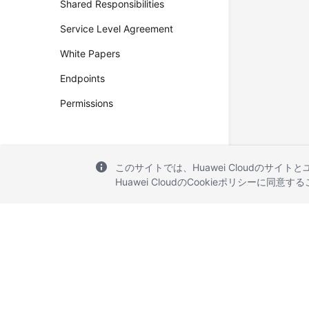
Shared Responsibilities
Service Level Agreement
White Papers
Endpoints
Permissions
このサイトでは、Huawei Cloudのサイト
Huawei CloudのCookieポリシーに同意
© 2026, Huawei Cloud Computing Technologies Co., Ltd. and/or its affi