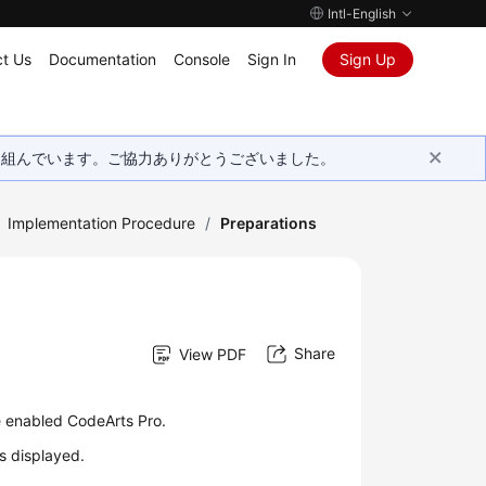
Intl-English
t Us
Documentation
Console
Sign In
Sign Up
取り組んでいます。ご協力ありがとうございました。
Implementation Procedure
/
Preparations
Share
View PDF
e enabled CodeArts Pro.
s displayed.