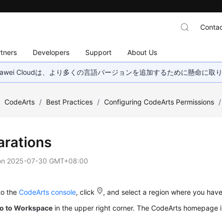
Contac
tners
Developers
Support
About Us
wei Cloudは、より多くの言語バージョンを追加するために懸命に
/
CodeArts
/
Best Practices
/
Configuring CodeArts Permissions
/
arations
on
2025-07-30 GMT+08:00
to the
CodeArts console
, click
, and select a region where you hav
o to Workspace
in the upper right corner. The CodeArts homepage i