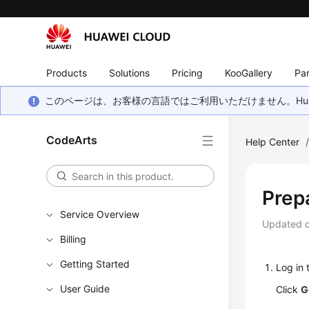
Products
Solutions
Pricing
KooGallery
Par
このページは、お客様の言語ではご利用いただけません。Hua
CodeArts
Help Center
Prep
Service Overview
Updated 
Billing
Getting Started
Log in 
User Guide
Click
G