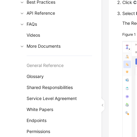
Best Practices
Click
C
API Reference
Select
The Req
FAQs
Figure 1
Videos
More Documents
General Reference
Glossary
Shared Responsibilities
Service Level Agreement
White Papers
Endpoints
Permissions