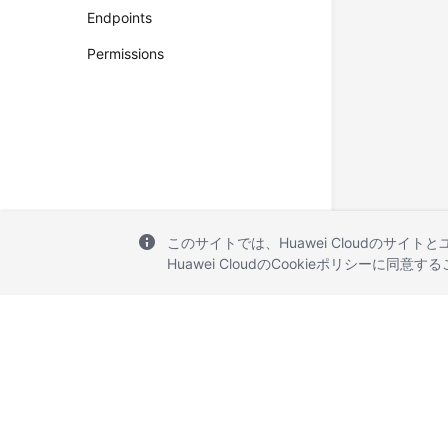
Endpoints
Permissions
このサイトでは、Huawei Cloudのサイト
Huawei CloudのCookieポリシーに同意
© 2026, Huawei Cloud Computing Technologies Co., Ltd. and/or its affi