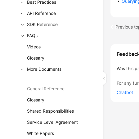
Queryin
Best Practices
API Reference
SDK Reference
Previous to
FAQs
Videos
Feedbac
Glossary
Was this p
More Documents
For any fur
General Reference
Chatbot
Glossary
Shared Responsibilities
Service Level Agreement
White Papers