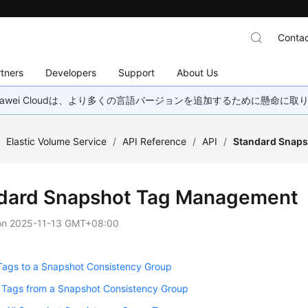
Contac
tners
Developers
Support
About Us
wei Cloudは、より多くの言語バージョンを追加するために懸命に
/
Elastic Volume Service
/
API Reference
/
API
/
Standard Snap
dard Snapshot Tag Management
on
2025-11-13 GMT+08:00
Tags to a Snapshot Consistency Group
g Tags from a Snapshot Consistency Group