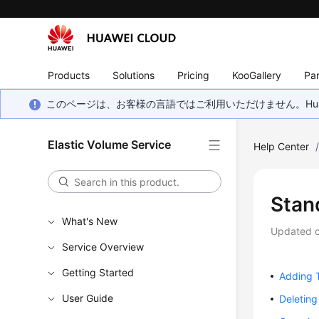
Products
Solutions
Pricing
KooGallery
Par
このページは、お客様の言語ではご利用いただけません。Hua
Elastic Volume Service
Help Center
Stan
What's New
Updated 
Service Overview
Getting Started
Adding 
User Guide
Deletin