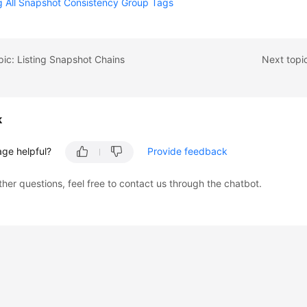
g All Snapshot Consistency Group Tags
pic: Listing Snapshot Chains
Next topi
k
age helpful?
Provide feedback
ther questions, feel free to contact us through the chatbot.