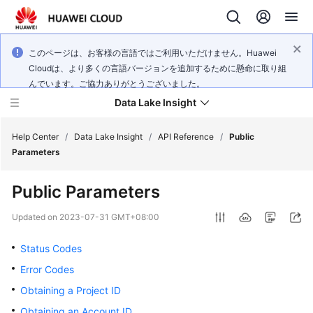
このページは、お客様の言語ではご利用いただけません。Huawei
Cloudは、より多くの言語バージョンを追加するために懸命に取り組
んでいます。ご協力ありがとうございました。
Data Lake Insight
Help Center
/
Data Lake Insight
/
API Reference
/
Public
Parameters
What's
Public Parameters
New
Updated on
2023-07-31 GMT+08:00
Product
Bulletin
Status Codes
Error Codes
Service
Obtaining a Project ID
Overview
Obtaining an Account ID