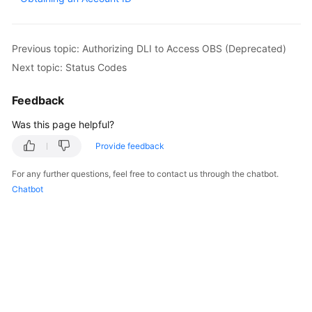
Billing
Getting
Previous topic: Authorizing DLI to Access OBS (Deprecated)
Started
Next topic: Status Codes
User
Feedback
Guide
Was this page helpful?
Best
Provide feedback
Practices
For any further questions, feel free to contact us through the chatbot.
Developer
Chatbot
Guide
SQL
Syntax
Reference
API
Reference