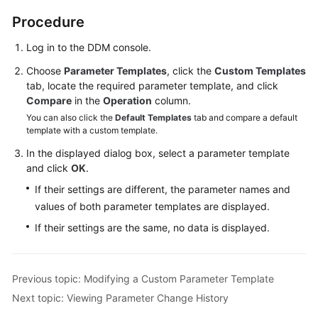
Billing
Procedure
Getting
Log in to the DDM console.
Started
Choose
Parameter Templates
, click the
Custom Templates
tab, locate the required parameter template, and click
User
Compare
in the
Operation
column.
Guide
You can also click the
Default Templates
tab and compare a default
template with a custom template.
API
In the displayed dialog box, select a parameter template
Reference
and click
OK
.
SDK
If their settings are different, the parameter names and
Reference
values of both parameter templates are displayed.
If their settings are the same, no data is displayed.
Best
Practices
Previous topic: Modifying a Custom Parameter Template
Performance
Next topic: Viewing Parameter Change History
White
Paper