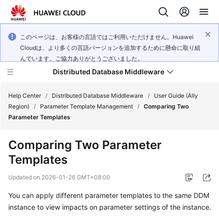
このページは、お客様の言語ではご利用いただけません。Huawei
Cloudは、より多くの言語バージョンを追加するために懸命に取り組
んでいます。ご協力ありがとうございました。
Distributed Database Middleware
Help Center
/
Distributed Database Middleware
/
User Guide (Ally
Region)
/
Parameter Template Management
/
Comparing Two
Parameter Templates
What's
New
Comparing Two Parameter
Templates
Product
Bulletin
Updated on
2026-01-26 GMT+08:00
Service
You can apply different parameter templates to the same DDM
Overview
instance to view impacts on parameter settings of the instance.