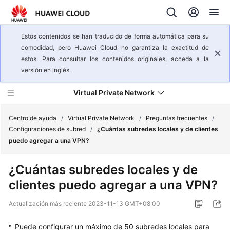
Estos contenidos se han traducido de forma automática para su
comodidad, pero Huawei Cloud no garantiza la exactitud de
estos. Para consultar los contenidos originales, acceda a la
versión en inglés.
Virtual Private Network
Centro de ayuda
/
Virtual Private Network
/
Preguntas frecuentes
/
Configuraciones de subred
/
¿Cuántas subredes locales y de clientes
puedo agregar a una VPN?
Descripción
general
¿Cuántas subredes locales y de
del
clientes puedo agregar a una VPN?
servicio
Actualización más reciente
2023-11-13 GMT+08:00
Pasos
iniciales
Puede configurar un máximo de 50 subredes locales para