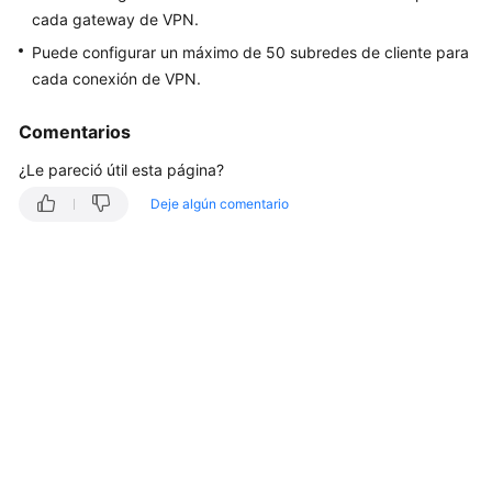
cada gateway de VPN.
Guía
del
Puede configurar un máximo de 50 subredes de cliente para
usuario
cada conexión de VPN.
Preguntas
Comentarios
frecuentes
¿Le pareció útil esta página?
Preguntas
Deje algún comentario
populares
Consultoría
General
Escenarios
de
redes
y
aplicaciones