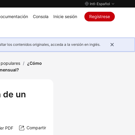
Intl-Español
ocumentación
Consola
Inicie sesión
Regístrese
ar los contenidos originales, acceda a la versión en inglés.
 populares
/
¿Cómo
/mensual?
 de un
Compartir
er PDF