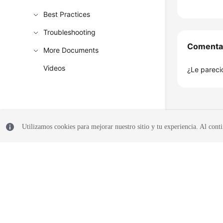
Best Practices
Troubleshooting
Comenta
More Documents
Videos
¿Le pareció
Utilizamos cookies para mejorar nuestro sitio y tu experiencia. Al conti
© 2026, Huawei Cloud Computing Technologies Co., Ltd. y/o sus afil
reservados.