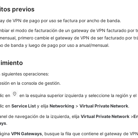
itos previos
way de VPN de pago por uso se factura por ancho de banda.
biar el modo de facturación de un gateway de VPN facturado por t
mensual, primero cambie el gateway de VPN de ser facturado por trá
o de banda y luego de pago por uso a anual/mensual.
imiento
s siguientes operaciones:
sesión en la consola de gestión.
lic en
en la esquina superior izquierda y seleccione la región y e
lic en
Service List
y elija
Networking
>
Virtual Private Network
.
anel de navegación de la izquierda, elija
Virtual Private Network
>
En
ays
.
página
VPN Gateways
, busque la fila que contiene el gateway de VPN