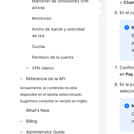
Mantener las conexiones VPN
>
Chan
activas
En el 
Monitoreo
Ancho de banda y velocidad
E
de red
p
Cuotas
a
Permisos de la cuenta
Confirm
VPN clásico
en
Pay
Referencia de la API
En la p
Actualmente, el contenido no está
selecc
disponible en el idioma seleccionado.
Sugerimos consultar la versión en inglés.
What's New
C
Billing
n
Administrator Guide