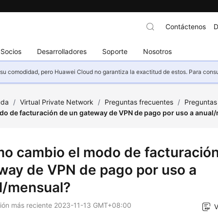
Contáctenos
D
Socios
Desarrolladores
Soporte
Nosotros
u comodidad, pero Huawei Cloud no garantiza la exactitud de estos. Para consult
uda
/
Virtual Private Network
/
Preguntas frecuentes
/
Preguntas
do de facturación de un gateway de VPN de pago por uso a anual
o cambio el modo de facturación
way de VPN de pago por uso a
l/mensual?
ción más reciente
2023-11-13 GMT+08:00
V