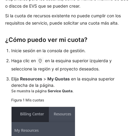
o discos de EVS que se pueden crear.
Guía
del
Si la cuota de recursos existente no puede cumplir con los
usuario
requisitos de servicio, puede solicitar una cuota más alta.
Preguntas
¿Cómo puedo ver mi cuota?
frecuentes
Inicie sesión en la consola de gestión.
Preguntas
Haga clic en
en la esquina superior izquierda y
populares
seleccione la región y el proyecto deseados.
Consultoría
Elija
Resources
>
My Quotas
en la esquina superior
General
derecha de la página.
Se muestra la página
Service Quota
.
Escenarios
Figura 1
Mis cuotas
de
redes
y
aplicaciones