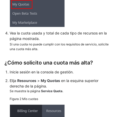
Facturación
y
pagos
Operaciones
en
Vea la cuota usada y total de cada tipo de recursos en la
la
página mostrada.
consola
Si una cuota no puede cumplir con los requisitos de servicio, solicite
una cuota más alta.
Negociación
e
¿Cómo solicito una cuota más alta?
interconexión
de
Inicie sesión en la consola de gestión.
VPN
Elija
Resources
>
My Quotas
en la esquina superior
derecha de la página.
Error
Se muestra la página
Service Quota
.
de
Figura 2
Mis cuotas
conexión
o
de