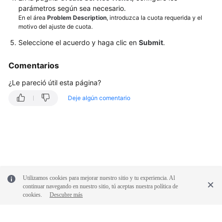
conexiones
parámetros según sea necesario.
VPN
En el área
Problem Description
, introduzca la cuota requerida y el
activas
motivo del ajuste de cuota.
Seleccione el acuerdo y haga clic en
Submit
.
Monitoreo
Comentarios
Ancho
de
¿Le pareció útil esta página?
banda
Deje algún comentario
y
velocidad
de
red
Cuotas
Utilizamos cookies para mejorar nuestro sitio y tu experiencia. Al
Permisos
continuar navegando en nuestro sitio, tú aceptas nuestra política de
de
cookies.
Descubre más
la
cuenta