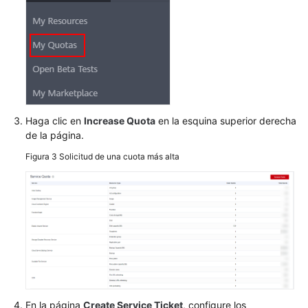
ping
Direcciones
públicas
Configuraciones
de
ruta
Haga clic en
Increase Quota
en la esquina superior derecha
de la página.
Configuraciones
Figura 3
Solicitud de una cuota más alta
de
subred
Tráfico
interesante
de
VPN
Mantener
las
En la página
Create Service Ticket
, configure los