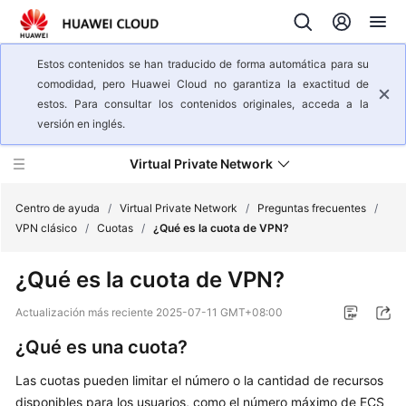
Estos contenidos se han traducido de forma automática para su
comodidad, pero Huawei Cloud no garantiza la exactitud de
estos. Para consultar los contenidos originales, acceda a la
versión en inglés.
Virtual Private Network
Centro de ayuda
/
Virtual Private Network
/
Preguntas frecuentes
/
VPN clásico
/
Cuotas
/
¿Qué es la cuota de VPN?
Descripción
¿Qué es la cuota de VPN?
general
del
Actualización más reciente
2025-07-11 GMT+08:00
servicio
¿Qué es una cuota?
Pasos
Las cuotas pueden limitar el número o la cantidad de recursos
iniciales
disponibles para los usuarios, como el número máximo de ECS