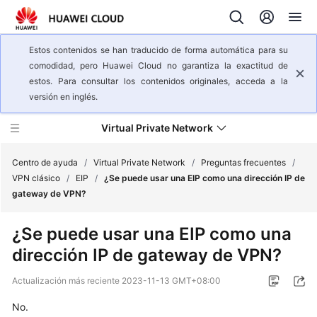
Estos contenidos se han traducido de forma automática para su
comodidad, pero Huawei Cloud no garantiza la exactitud de
estos. Para consultar los contenidos originales, acceda a la
versión en inglés.
Virtual Private Network
Centro de ayuda
/
Virtual Private Network
/
Preguntas frecuentes
/
VPN clásico
/
EIP
/
¿Se puede usar una EIP como una dirección IP de
gateway de VPN?
Descripción
general
¿Se puede usar una EIP como una
del
dirección IP de gateway de VPN?
servicio
Actualización más reciente
2023-11-13 GMT+08:00
Pasos
iniciales
No.