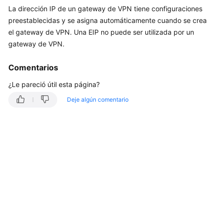
La dirección IP de un gateway de VPN tiene configuraciones
Guía
preestablecidas y se asigna automáticamente cuando se crea
del
el gateway de VPN. Una EIP no puede ser utilizada por un
usuario
gateway de VPN.
Preguntas
Comentarios
frecuentes
¿Le pareció útil esta página?
Preguntas
Deje algún comentario
populares
Consultoría
General
Escenarios
de
redes
y
aplicaciones