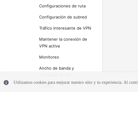
Configuraciones de ruta
Configuración de subred
Tráfico interesante de VPN
Mantener la conexión de
VPN activa
Monitoreo
Ancho de banda y
velocidad de red
Utilizamos cookies para mejorar nuestro sitio y tu experiencia. Al conti
Cuotas
Permisos de la cuenta
Referencia de la API
Actualmente, el contenido no está
disponible en el idioma seleccionado.
© 2026, Huawei Cloud Computing Technologies Co., Ltd. y/o sus afil
Sugerimos consultar la versión en inglés.
reservados.