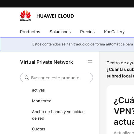
Operaciones en la consola
Negociación e interconexión
de VPN
Error de conexión o de ping
Productos
Soluciones
Precios
KooGallery
Direcciones públicas
Estos contenidos se han traducido de forma automática para s
Configuraciones de ruta
Virtual Private Network
Configuraciones de subred
Centro de ay
¿Cuántas sub
Tráfico interesante de VPN
subred local
Mantener las conexiones VPN
activas
¿Cuá
Monitoreo
VPN?
Ancho de banda y velocidad
de red
actu
Cuotas
Actualiza