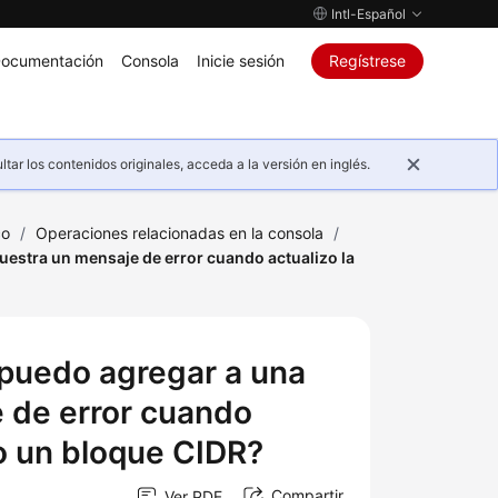
Intl-Español
ocumentación
Consola
Inicie sesión
Regístrese
ar los contenidos originales, acceda a la versión en inglés.
co
/
Operaciones relacionadas en la consola
/
estra un mensaje de error cuando actualizo la
 puedo agregar a una
 de error cuando
do un bloque CIDR?
Compartir
Ver PDF