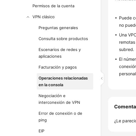
Permisos de la cuenta
VPN clásico
Puede co
no pued
Preguntas generales
Una VPC
Consulta sobre productos
remotas 
subred.
Escenarios de redes y
aplicaciones
El númer
conexión
Facturación y pagos
persona
Operaciones relacionadas
en la consola
Negociación e
interconexión de VPN
Comenta
Error de conexión o de
ping
¿Le pareció
EIP