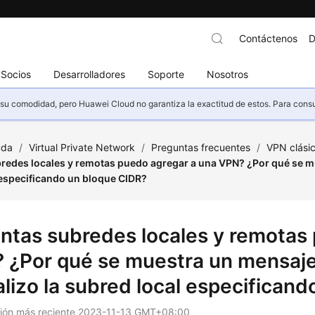
Contáctenos
D
Socios
Desarrolladores
Soporte
Nosotros
u comodidad, pero Huawei Cloud no garantiza la exactitud de estos. Para consult
uda
/
Virtual Private Network
/
Preguntas frecuentes
/
VPN clási
redes locales y remotas puedo agregar a una VPN? ¿Por qué se mu
 especificando un bloque CIDR?
ntas subredes locales y remotas
 ¿Por qué se muestra un mensaje
alizo la subred local especifican
ción más reciente
2023-11-13 GMT+08:00