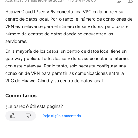
Actualización más reciente
2023-11-13 GMT+08:00
Guía
Huawei Cloud IPsec VPN conecta una VPC en la nube y su
del
centro de datos local. Por lo tanto, el número de conexiones de
usuario
VPN es irrelevante para el número de servidores, pero para el
número de centros de datos donde se encuentran los
Preguntas
servidores.
frecuentes
En la mayoría de los casos, un centro de datos local tiene un
Preguntas
gateway público. Todos los servidores se conectan a Internet
populares
con este gateway. Por lo tanto, solo necesita configurar una
conexión de VPN para permitir las comunicaciones entre la
Consultoría
VPC de Huawei Cloud y su centro de datos local.
General
Comentarios
Escenarios
de
¿Le pareció útil esta página?
redes
Deje algún comentario
y
aplicaciones